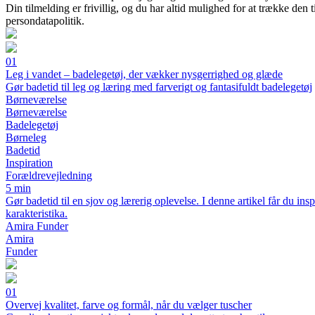
Din tilmelding er frivillig, og du har altid mulighed for at trække den
persondatapolitik.
01
Leg i vandet – badelegetøj, der vækker nysgerrighed og glæde
Gør badetid til leg og læring med farverigt og fantasifuldt badelegetøj
Børneværelse
Børneværelse
Badelegetøj
Børneleg
Badetid
Inspiration
Forældrevejledning
5 min
Gør badetid til en sjov og lærerig oplevelse. I denne artikel får du in
karakteristika.
Amira Funder
Amira
Funder
01
Overvej kvalitet, farve og formål, når du vælger tuscher