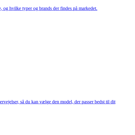
, og hvilke typer og brands der findes på markedet.
ervejelser, så du kan vælge den model, der passer bedst til dit