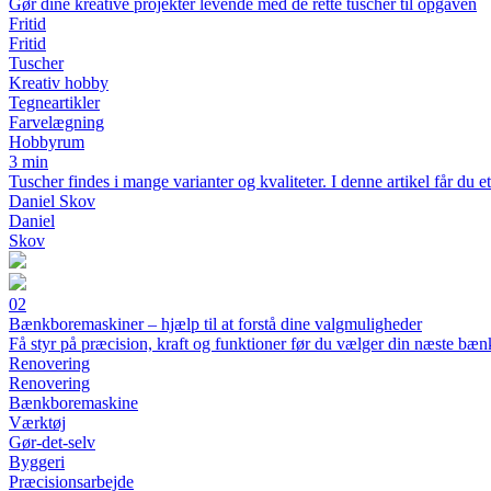
Gør dine kreative projekter levende med de rette tuscher til opgaven
Fritid
Fritid
Tuscher
Kreativ hobby
Tegneartikler
Farvelægning
Hobbyrum
3 min
Tuscher findes i mange varianter og kvaliteter. I denne artikel får du 
Daniel Skov
Daniel
Skov
02
Bænkboremaskiner – hjælp til at forstå dine valgmuligheder
Få styr på præcision, kraft og funktioner før du vælger din næste b
Renovering
Renovering
Bænkboremaskine
Værktøj
Gør-det-selv
Byggeri
Præcisionsarbejde