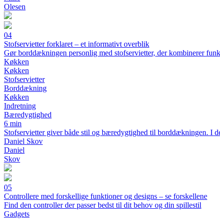
Olesen
04
Stofservietter forklaret – et informativt overblik
Gør borddækningen personlig med stofservietter, der kombinerer funk
Køkken
Køkken
Stofservietter
Borddækning
Køkken
Indretning
Bæredygtighed
6 min
Stofservietter giver både stil og bæredygtighed til borddækningen. I de
Daniel Skov
Daniel
Skov
05
Controllere med forskellige funktioner og designs – se forskellene
Find den controller der passer bedst til dit behov og din spillestil
Gadgets