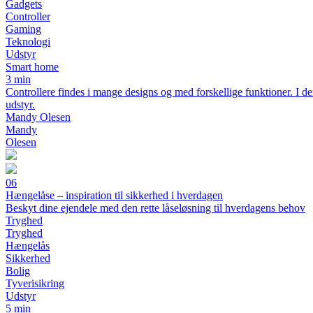
Gadgets
Controller
Gaming
Teknologi
Udstyr
Smart home
3 min
Controllere findes i mange designs og med forskellige funktioner. I denn
udstyr.
Mandy Olesen
Mandy
Olesen
06
Hængelåse – inspiration til sikkerhed i hverdagen
Beskyt dine ejendele med den rette låseløsning til hverdagens behov
Tryghed
Tryghed
Hængelås
Sikkerhed
Bolig
Tyverisikring
Udstyr
5 min