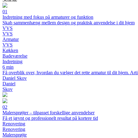
01
Indretning med fokus på armaturer og funktion
Skab sammenhæng mellem design og praktisk anvendelse i dit hjem
VVS
VVS
Armatur
VVS
Køkken
Badeværelse
Indretning
6 min
Få overblik over, hvordan du vælger det rette armatur til dit hjem. Ar
Daniel Skov
Daniel
Skov
02
Malersprøjter – tilpasset forskellige anvendelser
Få et jævnt og professionelt resultat på kortere tid
Renovering
Renovering
Malersprøjte