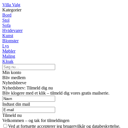
Villa Valg
Kategorier
Bord
Stol
Sofa
Hvidevarer
Kunst
Blomster
Lys
Møbler
Maling
Kloak
Min konto
Bliv medlem
Nyhedsbreve
Nyhedsbrev: Tilmeld dig nu
Bliv klogere med et klik – tilmeld dig vores gratis mailserie.
Indtast din mail
Tilmeld nu
Velkommen – og tak for tilmeldingen
Ved at fortsætte accepterer jeg brugervilkår og databeskyttelse.