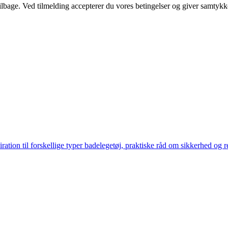
 tilbage. Ved tilmelding accepterer du vores betingelser og giver samtykk
spiration til forskellige typer badelegetøj, praktiske råd om sikkerhed o