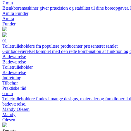
7 min
Bænkboremaskiner giver præcision og stabilitet til dine boreopgaver. 
Amira Funder
Amira
Funder
01
Toiletrulleholdere fra populære producenter præsenteret samlet
Gør badeværelset komplet med den rette kombination af funktion og 
Badeværelse
Badeværelse
Toiletrulleholder
Badeværelse
Indretning
Tilbehør
Praktiske råd
6 min
Toiletrulleholdere findes i mange designs, materialer og funktioner. I d
badeværelse.
Mandy Olesen
Mandy
Olesen
Seneste