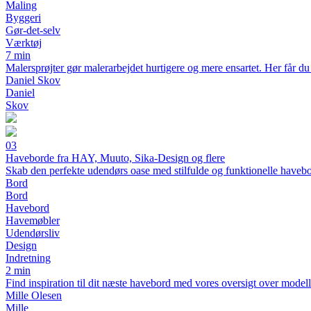
Maling
Byggeri
Gør-det-selv
Værktøj
7 min
Malersprøjter gør malerarbejdet hurtigere og mere ensartet. Her får du 
Daniel Skov
Daniel
Skov
03
Haveborde fra HAY, Muuto, Sika-Design og flere
Skab den perfekte udendørs oase med stilfulde og funktionelle haveb
Bord
Bord
Havebord
Havemøbler
Udendørsliv
Design
Indretning
2 min
Find inspiration til dit næste havebord med vores oversigt over modell
Mille Olesen
Mille