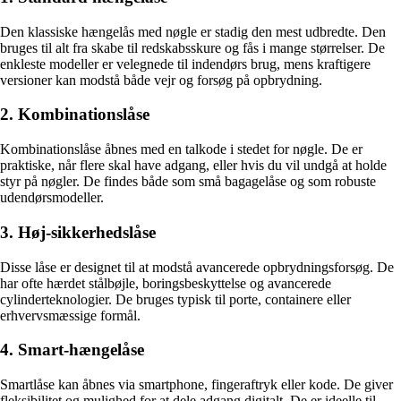
Den klassiske hængelås med nøgle er stadig den mest udbredte. Den
bruges til alt fra skabe til redskabsskure og fås i mange størrelser. De
enkleste modeller er velegnede til indendørs brug, mens kraftigere
versioner kan modstå både vejr og forsøg på opbrydning.
2. Kombinationslåse
Kombinationslåse åbnes med en talkode i stedet for nøgle. De er
praktiske, når flere skal have adgang, eller hvis du vil undgå at holde
styr på nøgler. De findes både som små bagagelåse og som robuste
udendørsmodeller.
3. Høj-sikkerhedslåse
Disse låse er designet til at modstå avancerede opbrydningsforsøg. De
har ofte hærdet stålbøjle, boringsbeskyttelse og avancerede
cylinderteknologier. De bruges typisk til porte, containere eller
erhvervsmæssige formål.
4. Smart-hængelåse
Smartlåse kan åbnes via smartphone, fingeraftryk eller kode. De giver
fleksibilitet og mulighed for at dele adgang digitalt. De er ideelle til