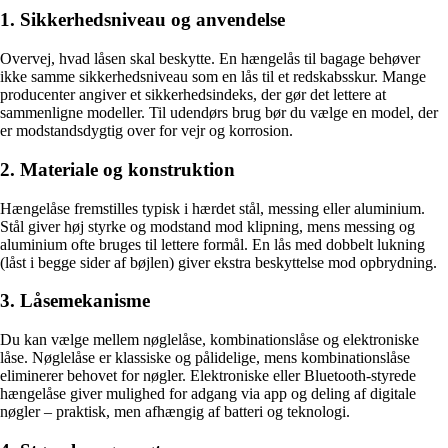
1. Sikkerhedsniveau og anvendelse
Overvej, hvad låsen skal beskytte. En hængelås til bagage behøver
ikke samme sikkerhedsniveau som en lås til et redskabsskur. Mange
producenter angiver et sikkerhedsindeks, der gør det lettere at
sammenligne modeller. Til udendørs brug bør du vælge en model, der
er modstandsdygtig over for vejr og korrosion.
2. Materiale og konstruktion
Hængelåse fremstilles typisk i hærdet stål, messing eller aluminium.
Stål giver høj styrke og modstand mod klipning, mens messing og
aluminium ofte bruges til lettere formål. En lås med dobbelt lukning
(låst i begge sider af bøjlen) giver ekstra beskyttelse mod opbrydning.
3. Låsemekanisme
Du kan vælge mellem nøglelåse, kombinationslåse og elektroniske
låse. Nøglelåse er klassiske og pålidelige, mens kombinationslåse
eliminerer behovet for nøgler. Elektroniske eller Bluetooth-styrede
hængelåse giver mulighed for adgang via app og deling af digitale
nøgler – praktisk, men afhængig af batteri og teknologi.