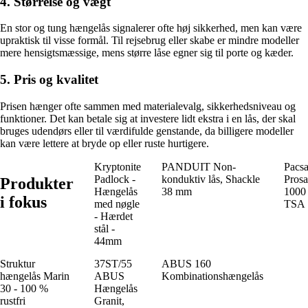
4. Størrelse og vægt
En stor og tung hængelås signalerer ofte høj sikkerhed, men kan være
upraktisk til visse formål. Til rejsebrug eller skabe er mindre modeller
mere hensigtsmæssige, mens større låse egner sig til porte og kæder.
5. Pris og kvalitet
Prisen hænger ofte sammen med materialevalg, sikkerhedsniveau og
funktioner. Det kan betale sig at investere lidt ekstra i en lås, der skal
bruges udendørs eller til værdifulde genstande, da billigere modeller
kan være lettere at bryde op eller ruste hurtigere.
Kryptonite
PANDUIT Non-
Pacsa
Padlock -
konduktiv lås, Shackle
Prosa
Produkter
Hængelås
38 mm
1000
i fokus
med nøgle
TSA
- Hærdet
stål -
44mm
Struktur
37ST/55
ABUS 160
hængelås Marin
ABUS
Kombinationshængelås
30 - 100 %
Hængelås
rustfri
Granit,