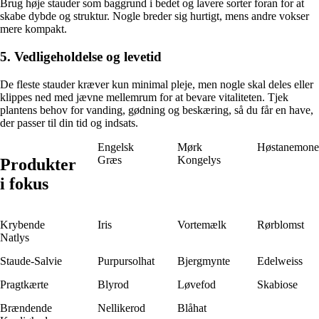
Brug høje stauder som baggrund i bedet og lavere sorter foran for at
skabe dybde og struktur. Nogle breder sig hurtigt, mens andre vokser
mere kompakt.
5. Vedligeholdelse og levetid
De fleste stauder kræver kun minimal pleje, men nogle skal deles eller
klippes ned med jævne mellemrum for at bevare vitaliteten. Tjek
plantens behov for vanding, gødning og beskæring, så du får en have,
der passer til din tid og indsats.
Engelsk
Mørk
Høstanemone
Græs
Kongelys
Produkter
i fokus
Krybende
Iris
Vortemælk
Rørblomst
Natlys
Staude-Salvie
Purpursolhat
Bjergmynte
Edelweiss
Pragtkærte
Blyrod
Løvefod
Skabiose
Brændende
Nellikerod
Blåhat