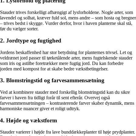
1. Lysforhold og placering
Stauder trives forskelligt afhængigt af lysforholdene. Nogle arter, som
lavendel og solhat, kræver fuld sol, mens andre – som hosta og bregner
– trives bedst i skygge. Vurder derfor, hvor i haven planterne skal stå,
før du vælger sorter.
2. Jordtype og fugtighed
Jordens beskaffenhed har stor betydning for planternes trivsel. Let og
veldrænet jord passer til tørketålende arter, mens fugtelskende stauder
som iris og astilbe foretrækker mere fugtig jord. Du kan forbedre
jorden med kompost for at skabe bedre vækstbetingelser.
3. Blomstringstid og farvesammensætning
Ved at kombinere stauder med forskellig blomstringstid kan du sikre
farver i haven fra tidligt forår til sent efterår. Overvej også
farvesammensætningen – kontrasterende farver skaber dynamik, mens
harmoniske nuancer giver et roligt udtryk.
4. Højde og vækstform
Stauder varierer i højde fra lave bunddækkeplanter til høje prydplanter.