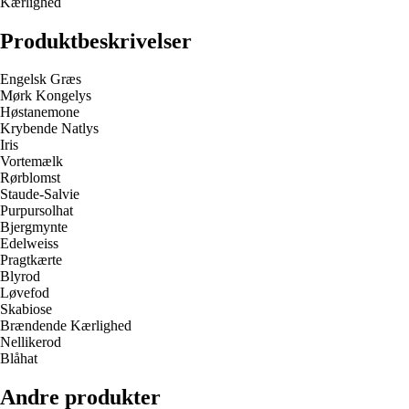
Kærlighed
Produktbeskrivelser
Engelsk Græs
Mørk Kongelys
Høstanemone
Krybende Natlys
Iris
Vortemælk
Rørblomst
Staude-Salvie
Purpursolhat
Bjergmynte
Edelweiss
Pragtkærte
Blyrod
Løvefod
Skabiose
Brændende Kærlighed
Nellikerod
Blåhat
Andre produkter