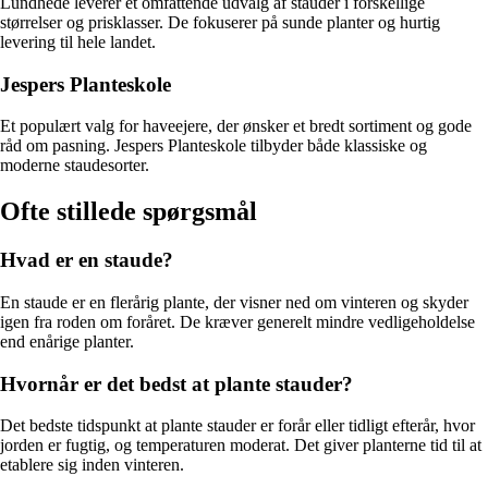
Lundhede leverer et omfattende udvalg af stauder i forskellige
størrelser og prisklasser. De fokuserer på sunde planter og hurtig
levering til hele landet.
Jespers Planteskole
Et populært valg for haveejere, der ønsker et bredt sortiment og gode
råd om pasning. Jespers Planteskole tilbyder både klassiske og
moderne staudesorter.
Ofte stillede spørgsmål
Hvad er en staude?
En staude er en flerårig plante, der visner ned om vinteren og skyder
igen fra roden om foråret. De kræver generelt mindre vedligeholdelse
end enårige planter.
Hvornår er det bedst at plante stauder?
Det bedste tidspunkt at plante stauder er forår eller tidligt efterår, hvor
jorden er fugtig, og temperaturen moderat. Det giver planterne tid til at
etablere sig inden vinteren.