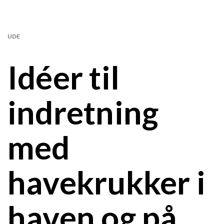
UDE
Idéer til
indretning
med
havekrukker i
haven og på