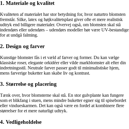
1. Materiale og kvalitet
Kvaliteten af materialet har stor betydning for, hvor naturtro blomsten
fremstår. Silke, latex og højkvalitetsplast giver ofte et mere realistisk
udtryk end billigere materialer. Overvej også, om blomsten skal stå
indendørs eller udendørs – udendørs modeller bør være UV-bestandige
for at undgå falming.
2. Design og farver
Kunstige blomster fås i et væld af farver og former. Du kan vælge
klassiske roser, elegante orkidéer eller vilde markblomster alt efter din
indretningsstil. Neutrale farver passer godt til minimalistiske hjem,
mens farverige buketter kan skabe liv og kontrast.
3. Størrelse og placering
Tænk over, hvor blomsterne skal stå. En stor gulvplante kan fungere
som et blikfang i stuen, mens mindre buketter egner sig til spisebordet
eller vindueskarmen. Det kan også være en fordel at kombinere flere
størrelser for et mere naturligt udtryk.
4. Vedligeholdelse