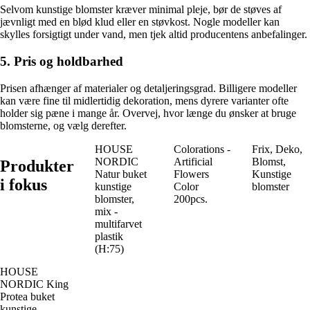
Selvom kunstige blomster kræver minimal pleje, bør de støves af
jævnligt med en blød klud eller en støvkost. Nogle modeller kan
skylles forsigtigt under vand, men tjek altid producentens anbefalinger.
5. Pris og holdbarhed
Prisen afhænger af materialer og detaljeringsgrad. Billigere modeller
kan være fine til midlertidig dekoration, mens dyrere varianter ofte
holder sig pæne i mange år. Overvej, hvor længe du ønsker at bruge
blomsterne, og vælg derefter.
HOUSE
Colorations -
Frix, Deko,
NORDIC
Artificial
Blomst,
Produkter
Natur buket
Flowers
Kunstige
i fokus
kunstige
Color
blomster
blomster,
200pcs.
mix -
multifarvet
plastik
(H:75)
HOUSE
NORDIC King
Protea buket
kunstige