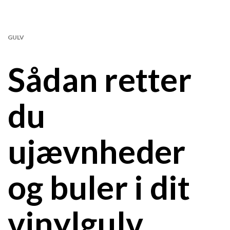
GULV
Sådan retter
du
ujævnheder
og buler i dit
vinylgulv