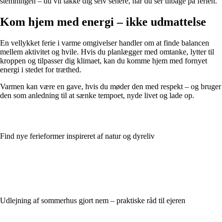
stemningen – du vil takke dig selv senere, når du ser tilbage på ferien.
Kom hjem med energi – ikke udmattelse
En vellykket ferie i varme omgivelser handler om at finde balancen
mellem aktivitet og hvile. Hvis du planlægger med omtanke, lytter til
kroppen og tilpasser dig klimaet, kan du komme hjem med fornyet
energi i stedet for træthed.
Varmen kan være en gave, hvis du møder den med respekt – og bruger
den som anledning til at sænke tempoet, nyde livet og lade op.
Find nye ferieformer inspireret af natur og dyreliv
Udlejning af sommerhus gjort nem – praktiske råd til ejeren