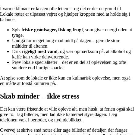
I varme klimaer er kosten ofte lettere – og det er der en grund til.
Lokale retter er tilpasset vejret og hjælper kroppen med at holde sig i
balance.
Spis
friske grøntsager, fisk og frugt
, som giver energi uden at
tynge.
Undgå for meget tung mad midt på dagen – gem de store
måltider til aftenen.
Drik
rigeligt med vand
, og vær opmærksom på, at alkohol og
kaffe kan virke dehydrerende.
Prøv lokale specialiteter – det er en del af oplevelsen og ofte
sundere end hurtige snacks.
At spise som de lokale er ikke kun en kulinarisk oplevelse, men også
en måde at forstå kulturen på.
Skab minder – ikke stress
Det kan være fristende at ville opleve alt, men husk, at ferien også skal
give ro. Tag billeder, men lad ikke kameraet styre dagen. Læg
telefonen væk i perioder, og nyd øjeblikket.
Overvej at skrive små noter eller tage billeder af detaljer, der fanger