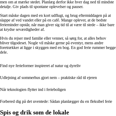
men om at mærke stedet. Planlæg derfor ikke hver dag ned til mindste
detalje. Giv plads til spontane oplevelser og pauser.
Start måske dagen med en kort udflugt, og brug eftermiddagen på at
slappe af ved vandet eller på en café. Mange oplever, at de bedste
ferieminder opstår, når man giver sig tid til at være til stede – ikke bare
at krydse seværdigheder af.
Hvis du rejser med familie eller venner, så sørg for, at alles behov
bliver tilgodeset. Nogle vil måske gerne på eventyr, mens andre
foretrækker at ligge i skyggen med en bog. En god ferie rummer begge
dele.
Find nye ferieformer inspireret af natur og dyreliv
Udlejning af sommerhus gjort nem – praktiske råd til ejeren
Når teknologien flytter ind i ferieboligen
Forbered dig på det uventede: Sådan planlægger du en fleksibel ferie
Spis og drik som de lokale