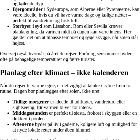
og kølende dyp.
Bjergområder
i Sydeuropa, som Alperne eller Pyrenæerne, kan
være ideelle, hvis du vil have varme dage og kølige nætter –
perfekt til vandreture og frisk luft.
Storbyer i syd
som Lissabon, Rom eller Sevilla kræver
planlægning, da varmen midt på dagen kan være intens. Her
gælder det om at tilpasse tempoet og søge skygge, når solen står
højest.
Overvej også, hvornår på året du rejser. Forår og sensommer byder
ofte på behagelige temperaturer og færre turister.
Planlæg efter klimaet – ikke kalenderen
Når du rejser til varme egne, er det vigtigt at tænke i rytme frem for
rutine. Dagen bør planlægges efter solen, ikke uret.
Tidlige morgener
er ideelle til udflugter, vandreture eller
sightseeing, før varmen bliver for intens.
Middagsstunden
er perfekt til siesta, frokost i skyggen eller en
dukkert i poolen.
Aftenerne
byder på liv i gaderne, køligere luft og mulighed for
at nyde lokale retter under åben himmel.