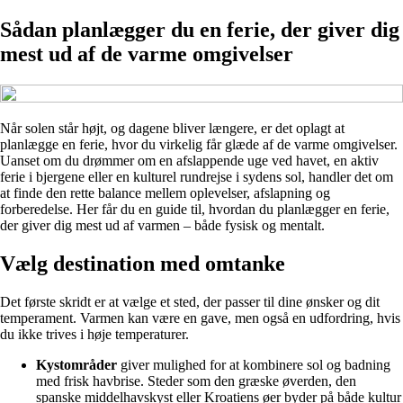
Sådan planlægger du en ferie, der giver dig
mest ud af de varme omgivelser
Når solen står højt, og dagene bliver længere, er det oplagt at
planlægge en ferie, hvor du virkelig får glæde af de varme omgivelser.
Uanset om du drømmer om en afslappende uge ved havet, en aktiv
ferie i bjergene eller en kulturel rundrejse i sydens sol, handler det om
at finde den rette balance mellem oplevelser, afslapning og
forberedelse. Her får du en guide til, hvordan du planlægger en ferie,
der giver dig mest ud af varmen – både fysisk og mentalt.
Vælg destination med omtanke
Det første skridt er at vælge et sted, der passer til dine ønsker og dit
temperament. Varmen kan være en gave, men også en udfordring, hvis
du ikke trives i høje temperaturer.
Kystområder
giver mulighed for at kombinere sol og badning
med frisk havbrise. Steder som den græske øverden, den
spanske middelhavskyst eller Kroatiens øer byder på både kultur