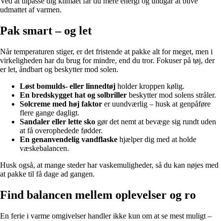
Ved at tilpasse dig klimaet får du mere energi og undgår at blive
udmattet af varmen.
Pak smart – og let
Når temperaturen stiger, er det fristende at pakke alt for meget, men i
virkeligheden har du brug for mindre, end du tror. Fokuser på tøj, der
er let, åndbart og beskytter mod solen.
Løst bomulds- eller linnedtøj
holder kroppen kølig.
En bredskygget hat og solbriller
beskytter mod solens stråler.
Solcreme med høj faktor
er uundværlig – husk at genpåføre
flere gange dagligt.
Sandaler eller lette sko
gør det nemt at bevæge sig rundt uden
at få overophedede fødder.
En genanvendelig vandflaske
hjælper dig med at holde
væskebalancen.
Husk også, at mange steder har vaskemuligheder, så du kan nøjes med
at pakke til få dage ad gangen.
Find balancen mellem oplevelser og ro
En ferie i varme omgivelser handler ikke kun om at se mest muligt –