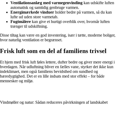
Ventilationsanlæg med varmegenvinding
kan udskifte luften
automatisk og samtidig genbruge varmen.
Energimærkede vinduer
holder bedre på varmen, så du kan
lufte ud uden store varmetab.
Fugtmålere
kan give et hurtigt overblik over, hvornår luften
trænger til udskiftning.
Disse tiltag kan være en god investering, især i tætte, moderne boliger,
hvor naturlig ventilation er begrænset.
Frisk luft som en del af familiens trivsel
Et hjem med frisk luft føles lettere, dufter bedre og giver mere energi i
hverdagen. Når udluftning bliver en fælles vane, styrker det ikke kun
indeklimaet, men også familiens bevidsthed om sundhed og
bæredygtighed. Det er en lille indsats med stor effekt – for både
mennesker og miljø.
Vindmøller og natur: Sådan reduceres påvirkningen af landskabet