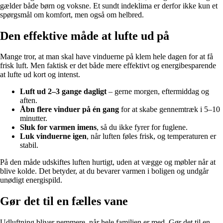
gælder både børn og voksne. Et sundt indeklima er derfor ikke kun et
spørgsmål om komfort, men også om helbred.
Den effektive måde at lufte ud på
Mange tror, at man skal have vinduerne på klem hele dagen for at få
frisk luft. Men faktisk er det både mere effektivt og energibesparende
at lufte ud kort og intenst.
Luft ud 2–3 gange dagligt
– gerne morgen, eftermiddag og
aften.
Åbn flere vinduer på én gang
for at skabe gennemtræk i 5–10
minutter.
Sluk for varmen imens
, så du ikke fyrer for fuglene.
Luk vinduerne igen
, når luften føles frisk, og temperaturen er
stabil.
På den måde udskiftes luften hurtigt, uden at vægge og møbler når at
blive kolde. Det betyder, at du bevarer varmen i boligen og undgår
unødigt energispild.
Gør det til en fælles vane
Udluftning bliver nemmere, når hele familien er med. Gør det til en