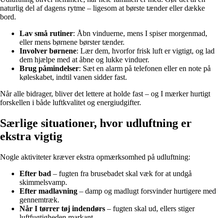
naturlig del af dagens rytme – ligesom at børste tænder eller dække
bord.
Lav små rutiner
: Åbn vinduerne, mens I spiser morgenmad,
eller mens børnene børster tænder.
Involver børnene
: Lær dem, hvorfor frisk luft er vigtigt, og lad
dem hjælpe med at åbne og lukke vinduer.
Brug påmindelser
: Sæt en alarm på telefonen eller en note på
køleskabet, indtil vanen sidder fast.
Når alle bidrager, bliver det lettere at holde fast – og I mærker hurtigt
forskellen i både luftkvalitet og energiudgifter.
Særlige situationer, hvor udluftning er
ekstra vigtig
Nogle aktiviteter kræver ekstra opmærksomhed på udluftning:
Efter bad
– fugten fra brusebadet skal væk for at undgå
skimmelsvamp.
Efter madlavning
– damp og madlugt forsvinder hurtigere med
gennemtræk.
Når I tørrer tøj indendørs
– fugten skal ud, ellers stiger
luftfugtigheden markant.