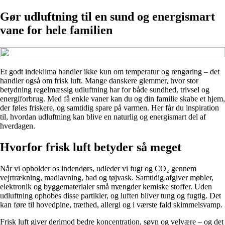
Gør udluftning til en sund og energismart
vane for hele familien
Et godt indeklima handler ikke kun om temperatur og rengøring – det
handler også om frisk luft. Mange danskere glemmer, hvor stor
betydning regelmæssig udluftning har for både sundhed, trivsel og
energiforbrug. Med få enkle vaner kan du og din familie skabe et hjem,
der føles friskere, og samtidig spare på varmen. Her får du inspiration
til, hvordan udluftning kan blive en naturlig og energismart del af
hverdagen.
Hvorfor frisk luft betyder så meget
Når vi opholder os indendørs, udleder vi fugt og CO₂ gennem
vejrtrækning, madlavning, bad og tøjvask. Samtidig afgiver møbler,
elektronik og byggematerialer små mængder kemiske stoffer. Uden
udluftning ophobes disse partikler, og luften bliver tung og fugtig. Det
kan føre til hovedpine, træthed, allergi og i værste fald skimmelsvamp.
Frisk luft giver derimod bedre koncentration, søvn og velvære – og det