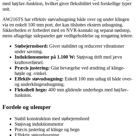
med høj/lav-funktion, hvilket giver fleksibilitet ved forskellige typer
snit.
AW216TS har effektiv støvudsugning både over og under klingen
via en enkelt 100 mm port, der kan tilsluttes ekstern udsugning.
Sikkerheden er forbedret med en NVR-kontakt og separat nødstop,
mens aftagelige sidepaneler gør vedligeholdelse og rengøring lettere.
Støbejernsbord:
Giver stabilitet og reducerer vibrationer
under savning.
Induktionsmotor på 1.100 W:
Støjsvag drift med jævn
kraftoverførsel.
Præcis justering:
Glat bevægelse ved ændring af klinge-
højde og -vinkel.
Effektiv støvudsugning:
Enkelt 100 mm udtag til både over-
og underklingeudsugning.
Fleksibelt hegn:
400 mm glidende underhegn med høj/lav-
funktion.
Fordele og ulemper
Stabil konstruktion med støbejernsbord
Støjsvag induktionsmotor
Præcis justering af klinge og hegn
Effektiv støvudsugning