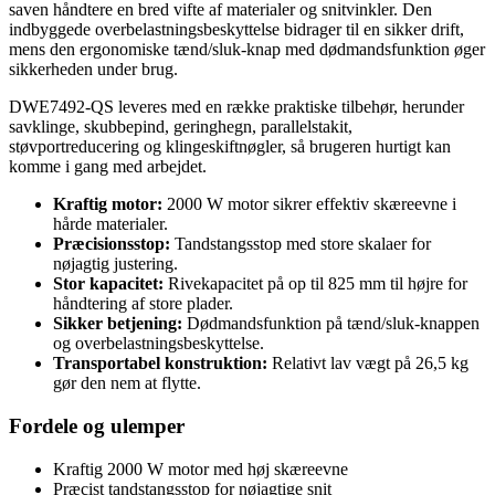
saven håndtere en bred vifte af materialer og snitvinkler. Den
indbyggede overbelastningsbeskyttelse bidrager til en sikker drift,
mens den ergonomiske tænd/sluk-knap med dødmandsfunktion øger
sikkerheden under brug.
DWE7492-QS leveres med en række praktiske tilbehør, herunder
savklinge, skubbepind, geringhegn, parallelstakit,
støvportreducering og klingeskiftnøgler, så brugeren hurtigt kan
komme i gang med arbejdet.
Kraftig motor:
2000 W motor sikrer effektiv skæreevne i
hårde materialer.
Præcisionsstop:
Tandstangsstop med store skalaer for
nøjagtig justering.
Stor kapacitet:
Rivekapacitet på op til 825 mm til højre for
håndtering af store plader.
Sikker betjening:
Dødmandsfunktion på tænd/sluk-knappen
og overbelastningsbeskyttelse.
Transportabel konstruktion:
Relativt lav vægt på 26,5 kg
gør den nem at flytte.
Fordele og ulemper
Kraftig 2000 W motor med høj skæreevne
Præcist tandstangsstop for nøjagtige snit