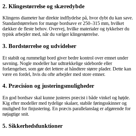
2. Klingestørrelse og skæredybde
Klingens diameter har direkte indflydelse på, hvor dybt du kan save.
Standardstørrelsen for mange bordsave er 250–315 mm, hvilket
dækker de fleste behov. Overvej, hvilke materialer og tykkelser du
typisk arbejder med, når du vælger klingestørrelse.
3. Bordstørrelse og udvidelser
Et stabilt og rummeligt bord giver bedre kontrol over emnet under
savning. Nogle modeller har udtrækkelige sideborde eller
forlængelser, som gør det lettere at håndtere større plader. Dette kan
være en fordel, hvis du ofte arbejder med store emner.
4. Præcision og justeringsmuligheder
En god bordsav skal kunne justeres præcist i både vinkel og højde.
Kig efter modeller med tydelige skalaer, stabile føringsskinner og
mulighed for finjustering. En præcis parallelanslag er afgørende for
nøjagtige snit.
5. Sikkerhedsfunktioner