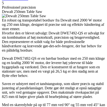
5
Professionel præcision
Dewalt 250mm Table Saw
En robust og transportabel bordsav fra Dewalt med 2000 W motor
og 250 mm klinge, designet til præcise snit og effektiv håndtering af
store emner.
Hvorfor den er blevet udvalgt: Dewalt DWE7492-QS er udvalgt for
sin kombination af høj motorkraft, præcision og brugervenlighed.
Den repræsenterer et solidt valg for både professionelle
håndværkere og krævende gør-det-selv-brugere, der har behov for
en pålidelig bordsav.
Dewalt DWE7492-QS er en bærbar bordsav med en 250 mm klinge
og en kraftig 2000 W motor, der leverer høj ydeevne til både
byggeplads og værksted. Den er konstrueret til at fungere som en
stationær sav, men med en vægt på 26,5 kg er den stadig nem at
flytte efter behov.
Saven er udstyret med et tandstangsstop, som sikrer præcis og stabil
justering af parallelanslaget. Dette gør det muligt at opnå nøjagtige
snit, selv ved gentagne opgaver. Den maksimale rivekapacitet på
825 mm til højre giver plads til bearbejdning af større plader.
Med en skæredybde på op til 77 mm ved 90° og 55 mm ved 45° kan