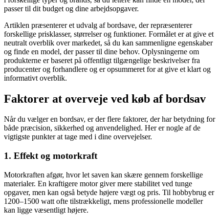
passer til dit budget og dine arbejdsopgaver.
Artiklen præsenterer et udvalg af bordsave, der repræsenterer
forskellige prisklasser, størrelser og funktioner. Formålet er at give et
neutralt overblik over markedet, så du kan sammenligne egenskaber
og finde en model, der passer til dine behov. Oplysningerne om
produkterne er baseret på offentligt tilgængelige beskrivelser fra
producenter og forhandlere og er opsummeret for at give et klart og
informativt overblik.
Faktorer at overveje ved køb af bordsav
Når du vælger en bordsav, er der flere faktorer, der har betydning for
både præcision, sikkerhed og anvendelighed. Her er nogle af de
vigtigste punkter at tage med i dine overvejelser.
1. Effekt og motorkraft
Motorkraften afgør, hvor let saven kan skære gennem forskellige
materialer. En kraftigere motor giver mere stabilitet ved tunge
opgaver, men kan også betyde højere vægt og pris. Til hobbybrug er
1200–1500 watt ofte tilstrækkeligt, mens professionelle modeller
kan ligge væsentligt højere.