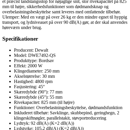
et præcist tandstangsstop for nøjagtige snit, stor rivekapacitet på 825
mm til højre, sikkerhedsfunktioner som dødmandsknap og
overbelastningsbeskyttelse samt leveres med omfattende tilbehør.
Ulemper: Med en vægt på over 26 kg er den mindre egnet til hyppig
transport, og lydniveauet på over 90 dB(A) gør, at der skal anvendes
høreværn under brug.
Specifikationer
Producent: Dewalt
Model: DWE7492-QS
Produkttype: Bordsav
Effekt: 2000 W
Klingediameter: 250 mm
Akselstørrelse: 30 mm
Hastighed: 4800 rpm
Fasjustering: 45°
Skæredybde (90°): 77 mm
Skæredybde (45°): 55 mm
Rivekapacitet: 825 mm (til højre)
Funktioner: Overbelastningsbeskyttelse, dødmandsfunktion
Inkluderet tilbehør: Savklinge, skubbepind, geringhegn, 2
klingeskiftnøgler, parallelstakit, støvportreducering
Lydtryk: 92 dB(A) (K=2 dB(A))
Lydstyrke: 105.2 dB(A) (K=2 dB(A))