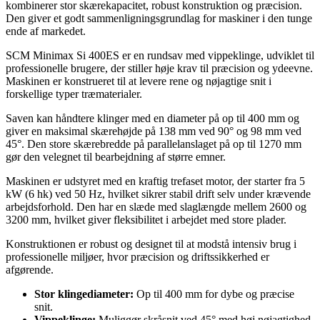
kombinerer stor skærekapacitet, robust konstruktion og præcision.
Den giver et godt sammenligningsgrundlag for maskiner i den tunge
ende af markedet.
SCM Minimax Si 400ES er en rundsav med vippeklinge, udviklet til
professionelle brugere, der stiller høje krav til præcision og ydeevne.
Maskinen er konstrueret til at levere rene og nøjagtige snit i
forskellige typer træmaterialer.
Saven kan håndtere klinger med en diameter på op til 400 mm og
giver en maksimal skærehøjde på 138 mm ved 90° og 98 mm ved
45°. Den store skærebredde på parallelanslaget på op til 1270 mm
gør den velegnet til bearbejdning af større emner.
Maskinen er udstyret med en kraftig trefaset motor, der starter fra 5
kW (6 hk) ved 50 Hz, hvilket sikrer stabil drift selv under krævende
arbejdsforhold. Den har en slæde med slaglængde mellem 2600 og
3200 mm, hvilket giver fleksibilitet i arbejdet med store plader.
Konstruktionen er robust og designet til at modstå intensiv brug i
professionelle miljøer, hvor præcision og driftssikkerhed er
afgørende.
Stor klingediameter:
Op til 400 mm for dybe og præcise
snit.
Vippeklinge:
Muliggør skråsnit ved 45° med høj nøjagtighed.