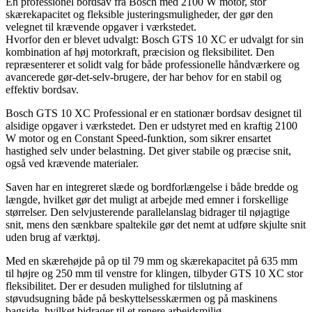
En professionel bordsav fra Bosch med 2100 W motor, stor
skærekapacitet og fleksible justeringsmuligheder, der gør den
velegnet til krævende opgaver i værkstedet.
Hvorfor den er blevet udvalgt: Bosch GTS 10 XC er udvalgt for sin
kombination af høj motorkraft, præcision og fleksibilitet. Den
repræsenterer et solidt valg for både professionelle håndværkere og
avancerede gør-det-selv-brugere, der har behov for en stabil og
effektiv bordsav.
Bosch GTS 10 XC Professional er en stationær bordsav designet til
alsidige opgaver i værkstedet. Den er udstyret med en kraftig 2100
W motor og en Constant Speed-funktion, som sikrer ensartet
hastighed selv under belastning. Det giver stabile og præcise snit,
også ved krævende materialer.
Saven har en integreret slæde og bordforlængelse i både bredde og
længde, hvilket gør det muligt at arbejde med emner i forskellige
størrelser. Den selvjusterende parallelanslag bidrager til nøjagtige
snit, mens den sænkbare spaltekile gør det nemt at udføre skjulte snit
uden brug af værktøj.
Med en skærehøjde på op til 79 mm og skærekapacitet på 635 mm
til højre og 250 mm til venstre for klingen, tilbyder GTS 10 XC stor
fleksibilitet. Der er desuden mulighed for tilslutning af
støvudsugning både på beskyttelsesskærmen og på maskinens
bagside, hvilket bidrager til et renere arbejdsmiljø.