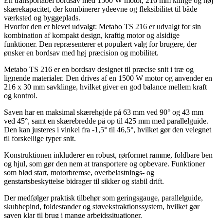
En transportabel bordsav med 1500 W motor, 216 mm klinge og høj
skærekapacitet, der kombinerer ydeevne og fleksibilitet til både
værksted og byggeplads.
Hvorfor den er blevet udvalgt: Metabo TS 216 er udvalgt for sin
kombination af kompakt design, kraftig motor og alsidige
funktioner. Den repræsenterer et populært valg for brugere, der
ønsker en bordsav med høj præcision og mobilitet.
Metabo TS 216 er en bordsav designet til præcise snit i træ og
lignende materialer. Den drives af en 1500 W motor og anvender en
216 x 30 mm savklinge, hvilket giver en god balance mellem kraft
og kontrol.
Saven har en maksimal skærehøjde på 63 mm ved 90° og 43 mm
ved 45°, samt en skærebredde på op til 425 mm med parallelguide.
Den kan justeres i vinkel fra -1,5° til 46,5°, hvilket gør den velegnet
til forskellige typer snit.
Konstruktionen inkluderer en robust, rørformet ramme, foldbare ben
og hjul, som gør den nem at transportere og opbevare. Funktioner
som blød start, motorbremse, overbelastnings- og
genstartsbeskyttelse bidrager til sikker og stabil drift.
Der medfølger praktisk tilbehør som geringsgauge, parallelguide,
skubbepind, foldestander og støvekstraktionssystem, hvilket gør
saven klar til brug i mange arbejdssituationer.