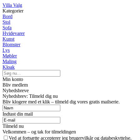
Villa Valg
Kategorier
Bord
Stol
Sofa
Hvidevarer
Kunst
Blomster
Lys
Møbler
Maling
Kloak
Min konto
Bliv medlem
Nyhedsbreve
Nyhedsbrev: Tilmeld dig nu
Bliv klogere med et klik – tilmeld dig vores gratis mailserie.
Indtast din mail
Tilmeld nu
Velkommen – og tak for tilmeldingen
Ved at fortsætte accepterer jeg brugervilkår og databeskyttelse.