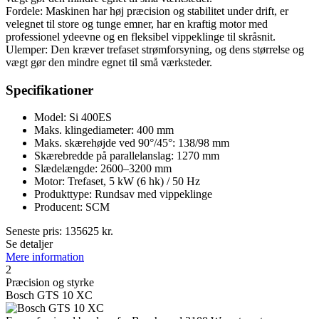
Fordele: Maskinen har høj præcision og stabilitet under drift, er
velegnet til store og tunge emner, har en kraftig motor med
professionel ydeevne og en fleksibel vippeklinge til skråsnit.
Ulemper: Den kræver trefaset strømforsyning, og dens størrelse og
vægt gør den mindre egnet til små værksteder.
Specifikationer
Model: Si 400ES
Maks. klingediameter: 400 mm
Maks. skærehøjde ved 90°/45°: 138/98 mm
Skærebredde på parallelanslag: 1270 mm
Slædelængde: 2600–3200 mm
Motor: Trefaset, 5 kW (6 hk) / 50 Hz
Produkttype: Rundsav med vippeklinge
Producent: SCM
Seneste pris:
135625
kr.
Se detaljer
Mere information
2
Præcision og styrke
Bosch GTS 10 XC