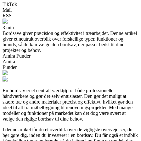
TikTok
Mail
RSS
3 min
Bordsave giver præcision og effektivitet i træarbejdet. Denne artikel
giver et neutralt overblik over forskellige typer, funktioner og
brands, så du kan vælge den bordsav, der passer bedst til dine
projekter og behov.
Amira Funder
Amira
Funder
En bordsav er et centralt værktøj for både professionelle
håndværkere og gør-det-selv-entusiaster. Den gør det muligt at
skære træ og andre materialer præcist og effektivt, hvilket gør den
ideel til alt fra møbelbygning til renoveringsprojekter. Med mange
modeller og funktioner på markedet kan det dog være svært at
vælge den rigtige bordsav til dine behov.
I denne artikel får du et overblik over de vigtigste overvejelser, du
bør gøre dig, inden du investerer i en bordsav. Du får også et indblik
i forskellige typer og brands, så du lettere kan finde en model, der