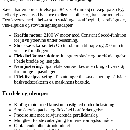
Saven har en bordstørrelse på 584 x 759 mm og en vægt på 35 kg,
hvilket giver en god balance mellem stabilitet og transportmulighed.
Den leveres med tilbehør som savklinge, skubbepind, parallelguide,
vinkelguide og støvudsugningsadapter.
Kraftig motor:
2100 W motor med Constant Speed-funktion
for jævn ydeevne under belastning.
Stor skærekapacitet:
Op til 635 mm til højre og 250 mm til
venstre for klingen.
Fleksibel konstruktion:
Integreret slæde og bordforlængelse
i både bredde og længde.
Nem justering:
Spaltekile kan sænkes uden brug af værktøj
for hurtige tilpasninger.
Effektiv støvstyring:
Tilslutninger til støvudsugning på både
beskyttelsesskærm og maskinens bagside.
Fordele og ulemper
Kraftig motor med konstant hastighed under belastning
Stor skærekapacitet og fleksibel bordforlængelse
Præcise snit med selvjusterende parallelanslag
Mulighed for støvudsugning for renere arbejdsområde
Omfattende tilbehør inkluderet