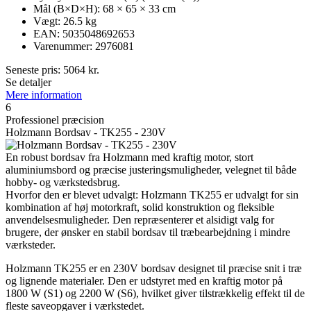
Mål (B×D×H): 68 × 65 × 33 cm
Vægt: 26.5 kg
EAN: 5035048692653
Varenummer: 2976081
Seneste pris:
5064
kr.
Se detaljer
Mere information
6
Professionel præcision
Holzmann Bordsav - TK255 - 230V
En robust bordsav fra Holzmann med kraftig motor, stort
aluminiumsbord og præcise justeringsmuligheder, velegnet til både
hobby- og værkstedsbrug.
Hvorfor den er blevet udvalgt: Holzmann TK255 er udvalgt for sin
kombination af høj motorkraft, solid konstruktion og fleksible
anvendelsesmuligheder. Den repræsenterer et alsidigt valg for
brugere, der ønsker en stabil bordsav til træbearbejdning i mindre
værksteder.
Holzmann TK255 er en 230V bordsav designet til præcise snit i træ
og lignende materialer. Den er udstyret med en kraftig motor på
1800 W (S1) og 2200 W (S6), hvilket giver tilstrækkelig effekt til de
fleste saveopgaver i værkstedet.