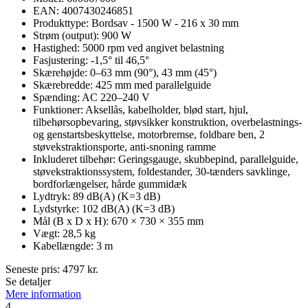
EAN: 4007430246851
Produkttype: Bordsav - 1500 W - 216 x 30 mm
Strøm (output): 900 W
Hastighed: 5000 rpm ved angivet belastning
Fasjustering: -1,5° til 46,5°
Skærehøjde: 0–63 mm (90°), 43 mm (45°)
Skærebredde: 425 mm med parallelguide
Spænding: AC 220–240 V
Funktioner: Aksellås, kabelholder, blød start, hjul,
tilbehørsopbevaring, støvsikker konstruktion, overbelastnings-
og genstartsbeskyttelse, motorbremse, foldbare ben, 2
støvekstraktionsporte, anti-snoning ramme
Inkluderet tilbehør: Geringsgauge, skubbepind, parallelguide,
støvekstraktionssystem, foldestander, 30-tænders savklinge,
bordforlængelser, hårde gummidæk
Lydtryk: 89 dB(A) (K=3 dB)
Lydstyrke: 102 dB(A) (K=3 dB)
Mål (B x D x H): 670 × 730 × 355 mm
Vægt: 28,5 kg
Kabellængde: 3 m
Seneste pris:
4797
kr.
Se detaljer
Mere information
4