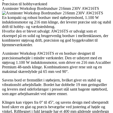
Præcision til hobbyværksted
Axminster Workshop Bordrundsav 216mm 230V AW216TS
En kompakt og robust bordsav med støbejernsbord, 1.100 W
induktionsmotor og 216 mm klinge, der leverer præcise snit og stabil
drift til hobby- og værkstedsbrug.
Hvorfor den er blevet udvalgt: AW216TS er udvalgt som et
eksempel på en solid og brugervenlig bordsav i mellemklassen, der
kombinerer støjsvag drift, præcision og god byggekvalitet til
hjemmeværksteder.
Axminster Workshop AW216TS er en bordsav designet til
præcisionsarbejde i mindre værksteder. Den er udstyret med en
støjsvag 1.100 W induktionsmotor, som driver en 216 mm Axcaliber
Premium 48-tands klinge. Kombinationen giver rene snit og en
maksimal skæredybde på 65 mm ved 90°.
Savens bord er fremstillet i støbejern, hvilket giver en stabil og
vibrationsfri arbejdsflade. Bordet har dobbelte 19 mm geringsriller
og leveres med sideforlænger i presset stål samt bageste støttebord,
som øger arbejdsarealet ved større emner.
Klingen kan vippes fra 0° til 45°, og savens design med ubespændt
bord sikrer en glat og præcis bevægelse ved justering af højde og
vinkel. Rifthegnet i fuld længde har et 400 mm glidende underhegn