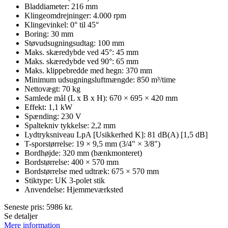
Bladdiameter: 216 mm
Klingeomdrejninger: 4.000 rpm
Klingevinkel: 0° til 45°
Boring: 30 mm
Støvudsugningsudtag: 100 mm
Maks. skæredybde ved 45°: 45 mm
Maks. skæredybde ved 90°: 65 mm
Maks. klippebredde med hegn: 370 mm
Minimum udsugningsluftmængde: 850 m³/time
Nettovægt: 70 kg
Samlede mål (L x B x H): 670 × 695 × 420 mm
Effekt: 1,1 kW
Spænding: 230 V
Spaltekniv tykkelse: 2,2 mm
Lydtryksniveau LpA [Usikkerhed K]: 81 dB(A) [1,5 dB]
T-sporstørrelse: 19 × 9,5 mm (3/4" × 3/8")
Bordhøjde: 320 mm (bænkmonteret)
Bordstørrelse: 400 × 570 mm
Bordstørrelse med udtræk: 675 × 570 mm
Stiktype: UK 3-polet stik
Anvendelse: Hjemmeværksted
Seneste pris:
5986
kr.
Se detaljer
Mere information