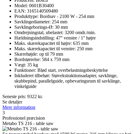
Producent: Bosch
Model: 0601B30400
EAN: 3165140509480
Produkttype: Bordsav - 2100 W - 254 mm
Savklingediameter: 254 mm
Savklingeborings-Ø: 30 mm
Omdrejningstal, ubelastet: 3200 omdr./min.
Hældningsindstilling: 47° venstre / 1° højre
Maks. skærekapacitet til højre: 635 mm
Maks. skærekapacitet til venstre: 250 mm
Skærehøjde: op til 79 mm
Bordstørrelse: 584 x 759 mm
Vægt: 35 kg
Funktioner: Blød start, overbelastningsbeskyttelse
Inkluderet tilbehør: Støvekstraktionsadapter, savklinge,
skubbepind, parallelguide, opbevaringsrum til savklinge,
vinkelguide
Seneste pris:
9322
kr.
Se detaljer
Mere information
3
Professionel præcision
Metabo TS 216 - table saw