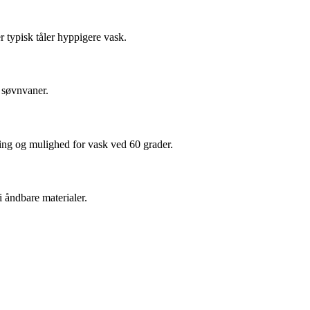
 typisk tåler hyppigere vask.
g søvnvaner.
ing og mulighed for vask ved 60 grader.
 åndbare materialer.