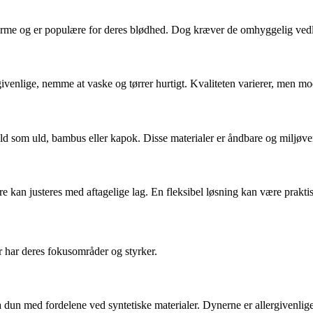
ig varme og er populære for deres blødhed. Dog kræver de omhyggelig ved
ergivenlige, nemme at vaske og tørrer hurtigt. Kvaliteten varierer, men 
d som uld, bambus eller kapok. Disse materialer er åndbare og miljøvenl
re kan justeres med aftagelige lag. En fleksibel løsning kan være prakt
har deres fokusområder og styrker.
a dun med fordelene ved syntetiske materialer. Dynerne er allergivenlig