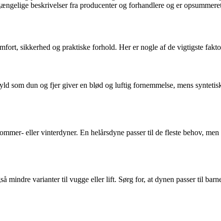
ængelige beskrivelser fra producenter og forhandlere og er opsummeret f
fort, sikkerhed og praktiske forhold. Her er nogle af de vigtigste fakto
ld som dun og fjer giver en blød og luftig fornemmelse, mens syntetisk
 sommer- eller vinterdyner. En helårsdyne passer til de fleste behov, 
indre varianter til vugge eller lift. Sørg for, at dynen passer til barne