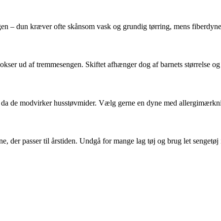
gen – dun kræver ofte skånsom vask og grundig tørring, mens fiberdyner
 vokser ud af tremmesengen. Skiftet afhænger dog af barnets størrelse o
re, da de modvirker husstøvmider. Vælg gerne en dyne med allergimærkn
der passer til årstiden. Undgå for mange lag tøj og brug let sengetøj i