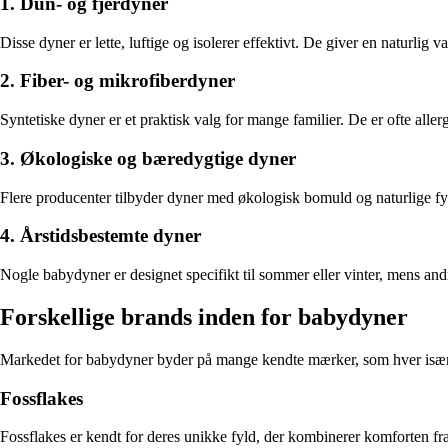
1. Dun- og fjerdyner
Disse dyner er lette, luftige og isolerer effektivt. De giver en naturl
2. Fiber- og mikrofiberdyner
Syntetiske dyner er et praktisk valg for mange familier. De er ofte all
3. Økologiske og bæredygtige dyner
Flere producenter tilbyder dyner med økologisk bomuld og naturlige fyl
4. Årstidsbestemte dyner
Nogle babydyner er designet specifikt til sommer eller vinter, mens and
Forskellige brands inden for babydyner
Markedet for babydyner byder på mange kendte mærker, som hver især 
Fossflakes
Fossflakes er kendt for deres unikke fyld, der kombinerer komforten fr