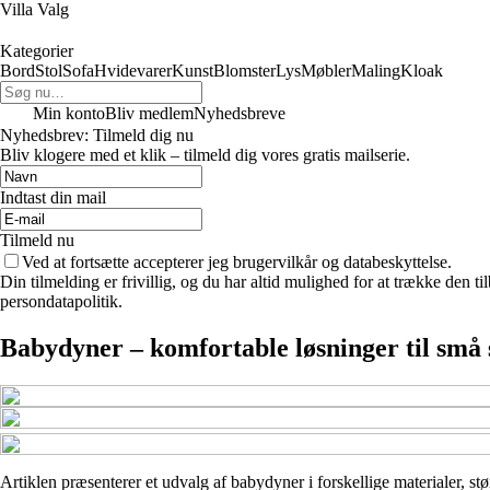
Villa Valg
Kategorier
Bord
Stol
Sofa
Hvidevarer
Kunst
Blomster
Lys
Møbler
Maling
Kloak
Min konto
Bliv medlem
Nyhedsbreve
Nyhedsbrev: Tilmeld dig nu
Bliv klogere med et klik – tilmeld dig vores gratis mailserie.
Indtast din mail
Tilmeld nu
Ved at fortsætte accepterer jeg brugervilkår og databeskyttelse.
Din tilmelding er frivillig, og du har altid mulighed for at trække den 
persondatapolitik.
Babydyner – komfortable løsninger til små
Artiklen præsenterer et udvalg af babydyner i forskellige materialer, stør