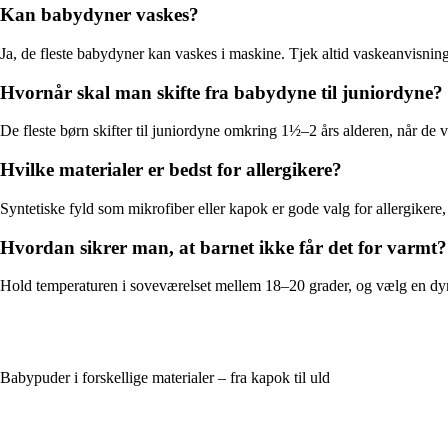
Kan babydyner vaskes?
Ja, de fleste babydyner kan vaskes i maskine. Tjek altid vaskeanvisnin
Hvornår skal man skifte fra babydyne til juniordyne?
De fleste børn skifter til juniordyne omkring 1½–2 års alderen, når de
Hvilke materialer er bedst for allergikere?
Syntetiske fyld som mikrofiber eller kapok er gode valg for allergike
Hvordan sikrer man, at barnet ikke får det for varmt?
Hold temperaturen i soveværelset mellem 18–20 grader, og vælg en dyne, 
Babypuder i forskellige materialer – fra kapok til uld