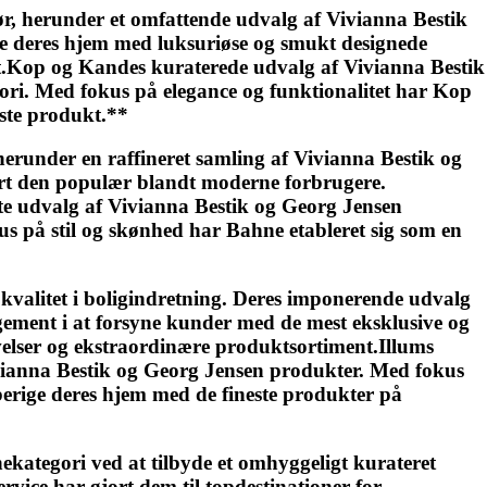
r, herunder et omfattende udvalg af Vivianna Bestik
ige deres hjem med luksuriøse og smukt designede
t.Kop og Kandes kuraterede udvalg af Vivianna Bestik
egori. Med fokus på elegance og funktionalitet har Kop
este produkt.**
erunder en raffineret samling af Vivianna Bestik og
jort den populær blandt moderne forbrugere.
te udvalg af Vivianna Bestik og Georg Jensen
s på stil og skønhed har Bahne etableret sig som en
g kvalitet i boligindretning. Deres imponerende udvalg
gement i at forsyne kunder med de mest eksklusive og
velser og ekstraordinære produktsortiment.Illums
 Vivianna Bestik og Georg Jensen produkter. Med fokus
 berige deres hjem med de fineste produkter på
ekategori ved at tilbyde et omhyggeligt kurateret
rvice har gjort dem til topdestinationer for