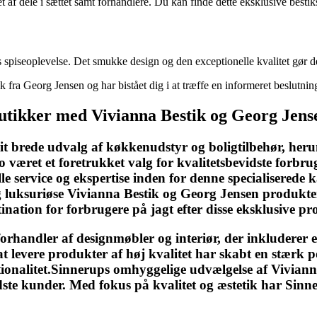
et af dele i sættet samt forhandlere. Du kan finde dette eksklusive best
s spiseoplevelse. Det smukke design og den exceptionelle kvalitet gør d
tik fra Georg Jensen og har bistået dig i at træffe en informeret beslut
Butikker med Vivianna Bestik og Georg Jen
it brede udvalg af køkkenudstyr og boligtilbehør, her
været et foretrukket valg for kvalitetsbevidste forbrug
 service og ekspertise inden for denne specialiserede ka
uksuriøse Vivianna Bestik og Georg Jensen produkter.
tination for forbrugere på jagt efter disse eksklusive p
orhandler af designmøbler og interiør, der inkluderer
at levere produkter af høj kvalitet har skabt en stærk
tionalitet.Sinnerups omhyggelige udvælgelse af Viviann
te kunder. Med fokus på kvalitet og æstetik har Sinner