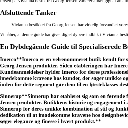
Prisen på Vivianna bestik fra Georg Jensen varierer afhængigt af antall
Afsluttende Tanker
Vivianna bestikket fra Georg Jensen har virkelig forvandlet vore
Vi håber, at denne guide har givet dig et dybere indblik i Vivianna bes
En Dybdegående Guide til Specialiserede 
Imerco**Imerco er en velrenommeret butik kendt for s
Georg Jensen produkter. Siden etableringen har Imerco 
Kundeanmeldelser hylder Imerco for deres professionelle
imødekomme kravene hos kunder, der søger unikke og l
inden for dette segment gør dem til en førsteklasses des
Sinnerup**Sinnerup har etableret sig som en førende f
Jensen produkter. Butikkens historie og engagement i 
Sinnerup for deres unikke kombination af stil og funk
dedikation til at imødekomme kravene hos designbevids
søger elegance og finesse i hvert produkt.**