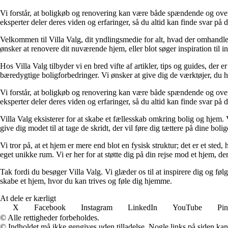
Vi forstår, at boligkøb og renovering kan være både spændende og overv
eksperter deler deres viden og erfaringer, så du altid kan finde svar på d
Velkommen til Villa Valg, dit yndlingsmedie for alt, hvad der omhandle
ønsker at renovere dit nuværende hjem, eller blot søger inspiration til in
Hos Villa Valg tilbyder vi en bred vifte af artikler, tips og guides, de
bæredygtige boligforbedringer. Vi ønsker at give dig de værktøjer, du h
Vi forstår, at boligkøb og renovering kan være både spændende og overv
eksperter deler deres viden og erfaringer, så du altid kan finde svar på d
Villa Valg eksisterer for at skabe et fællesskab omkring bolig og hjem.
give dig modet til at tage de skridt, der vil føre dig tættere på dine bol
Vi tror på, at et hjem er mere end blot en fysisk struktur; det er et sted
eget unikke rum. Vi er her for at støtte dig på din rejse mod et hjem, der
Tak fordi du besøger Villa Valg. Vi glæder os til at inspirere dig og f
skabe et hjem, hvor du kan trives og føle dig hjemme.
At dele er kærligt
X
Facebook
Instagram
LinkedIn
YouTube
Pin
© Alle rettigheder forbeholdes.
© Indholdet må ikke gengives uden tilladelse. Nogle links på siden ka