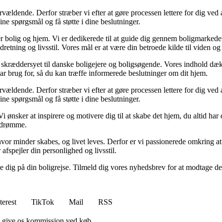
ældende. Derfor stræber vi efter at gøre processen lettere for dig ved 
ine spørgsmål og få støtte i dine beslutninger.
r bolig og hjem. Vi er dedikerede til at guide dig gennem boligmarkede
dretning og livsstil. Vores mål er at være din betroede kilde til viden og 
r er skræddersyet til danske boligejere og boligsøgende. Vores indhold dæ
ar brug for, så du kan træffe informerede beslutninger om dit hjem.
ældende. Derfor stræber vi efter at gøre processen lettere for dig ved 
ine spørgsmål og få støtte i dine beslutninger.
 Vi ønsker at inspirere og motivere dig til at skabe det hjem, du altid 
igdrømme.
, hvor minder skabes, og livet leves. Derfor er vi passionerede omkring at
 afspejler din personlighed og livsstil.
ølge dig på din boligrejse. Tilmeld dig vores nyhedsbrev for at modtage 
terest
TikTok
Mail
RSS
n give os kommission ved køb.