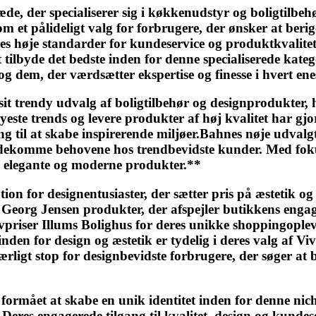
 der specialiserer sig i køkkenudstyr og boligtilbehø
m et pålideligt valg for forbrugere, der ønsker at ber
 høje standarder for kundeservice og produktkvalite
t tilbyde det bedste inden for denne specialiserede kat
 og dem, der værdsætter ekspertise og finesse i hvert en
 trendy udvalg af boligtilbehør og designprodukter, h
yeste trends og levere produkter af høj kvalitet har g
 til at skabe inspirerende miljøer.Bahnes nøje udvalg
mødekomme behovene hos trendbevidste kunder. Med foku
d elegante og moderne produkter.**
ion for designentusiaster, der sætter pris på æstetik o
 Georg Jensen produkter, der afspejler butikkens enga
vpriser Illums Bolighus for deres unikke shoppingople
 inden for design og æstetik er tydelig i deres valg af
rligt stop for designbevidste forbrugere, der søger at
formået at skabe en unik identitet inden for denne nich
eres engagerede tilgang til kvalitet, design og kundese