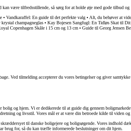
ud kan være tilfredsstillende, så sørg for at holde øje med gode tilbud og 
be
•
Vandkaraffel: En guide til det perfekte valg
•
Alt, du behøver at vi
r krystal champagneglas
•
Kay Bojesen Sangfugl: En Tidløs Skat til Di
l Royal Copenhagen Skåle i 15 cm og 13 cm
•
Guide til Georg Jensen B
tilbage. Ved tilmelding accepterer du vores betingelser og giver samtykke
r bolig og hjem. Vi er dedikerede til at guide dig gennem boligmarkede
dretning og livsstil. Vores mål er at være din betroede kilde til viden og 
r er skræddersyet til danske boligejere og boligsøgende. Vores indhold dæ
ar brug for, så du kan træffe informerede beslutninger om dit hjem.