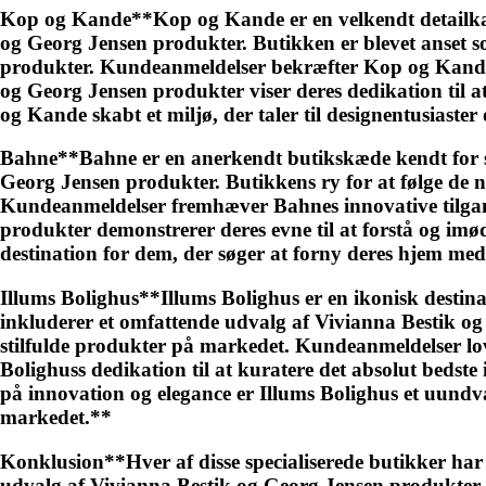
Kop og Kande**Kop og Kande er en velkendt detailkæde,
og Georg Jensen produkter. Butikken er blevet anset so
produkter. Kundeanmeldelser bekræfter Kop og Kandes
og Georg Jensen produkter viser deres dedikation til a
og Kande skabt et miljø, der taler til designentusiaster
Bahne**Bahne er en anerkendt butikskæde kendt for sit
Georg Jensen produkter. Butikkens ry for at følge de n
Kundeanmeldelser fremhæver Bahnes innovative tilgang
produkter demonstrerer deres evne til at forstå og i
destination for dem, der søger at forny deres hjem me
Illums Bolighus**Illums Bolighus er en ikonisk destinat
inkluderer et omfattende udvalg af Vivianna Bestik og
stilfulde produkter på markedet. Kundeanmeldelser lo
Bolighuss dedikation til at kuratere det absolut bedste
på innovation og elegance er Illums Bolighus et uundvæ
markedet.**
Konklusion**Hver af disse specialiserede butikker har 
udvalg af Vivianna Bestik og Georg Jensen produkter. D