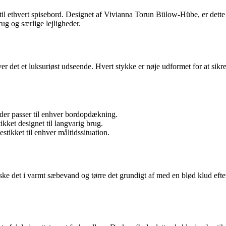
e til ethvert spisebord. Designet af Vivianna Torun Bülow-Hübe, er dette
ug og særlige lejligheder.
iver det et luksuriøst udseende. Hvert stykke er nøje udformet for at sikr
 der passer til enhver bordopdækning.
tikket designet til langvarig brug.
tikket til enhver måltidssituation.
aske det i varmt sæbevand og tørre det grundigt af med en blød klud eft