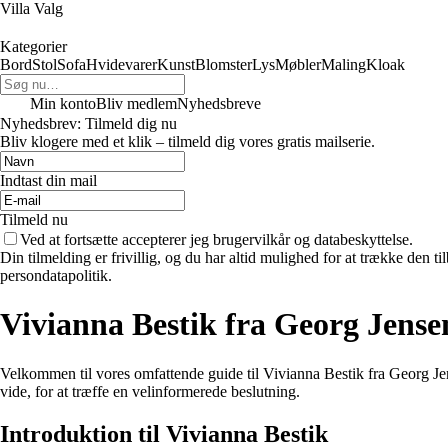
Villa Valg
Kategorier
Bord
Stol
Sofa
Hvidevarer
Kunst
Blomster
Lys
Møbler
Maling
Kloak
Min konto
Bliv medlem
Nyhedsbreve
Nyhedsbrev: Tilmeld dig nu
Bliv klogere med et klik – tilmeld dig vores gratis mailserie.
Indtast din mail
Tilmeld nu
Ved at fortsætte accepterer jeg brugervilkår og databeskyttelse.
Din tilmelding er frivillig, og du har altid mulighed for at trække den 
persondatapolitik.
Vivianna Bestik fra Georg Jens
Velkommen til vores omfattende guide til Vivianna Bestik fra Georg Jense
vide, for at træffe en velinformerede beslutning.
Introduktion til Vivianna Bestik