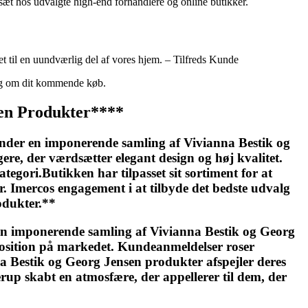
iksæt hos udvalgte high-end forhandlere og online butikker.
et til en uundværlig del af vores hjem. – Tilfreds Kunde
ning om dit kommende køb.
sen Produkter****
under en imponerende samling af Vivianna Bestik og
ere, der værdsætter elegant design og høj kvalitet.
tegori.Butikken har tilpasset sit sortiment for at
 Imercos engagement i at tilbyde det bedste udvalg
rodukter.**
 en imponerende samling af Vivianna Bestik og Georg
 position på markedet. Kundeanmeldelser roser
a Bestik og Georg Jensen produkter afspejler deres
up skabt en atmosfære, der appellerer til dem, der