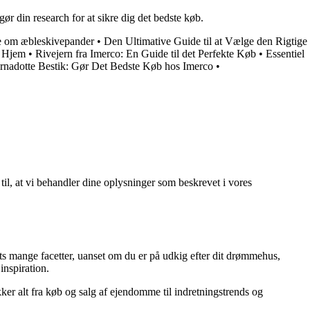
gør din research for at sikre dig det bedste køb.
de om æbleskivepander
•
Den Ultimative Guide til at Vælge den Rigtige
t Hjem
•
Rivejern fra Imerco: En Guide til det Perfekte Køb
•
Essentiel
ernadotte Bestik: Gør Det Bedste Køb hos Imerco
•
 til, at vi behandler dine oplysninger som beskrevet i vores
ts mange facetter, uanset om du er på udkig efter dit drømmehus,
inspiration.
kker alt fra køb og salg af ejendomme til indretningstrends og