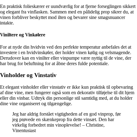
En praktisk folieskærer er uundværlig for at fjerne forseglingen sikkert
og elegant fra vinflasken. Sammen med en pålidelig prop sikrer du, at
vinen forbliver beskyttet mod ilten og bevarer sine smagsnuancer
intakte.
Viniltere og Vinkølere
For at nyde din hvidvin ved den perfekte temperatur anbefales det at
investere i en hvidvinskøler, der holder vinen kølig og velsmagende.
Derudover kan en vinilter eller vinpumpe være nyttig til de vine, der
har brug for beluftning for at åbne deres fulde potentiale.
Vinholder og Vinstativ
Et elegant vinholder eller vinstativ er ikke kun praktisk til opbevaring
af dine vine, men fungerer også som en dekorativ tilføjelse til dit hjem
eller din vinbar. Udtryk din personlige stil samtidig med, at du holder
dine vine organiseret og tilgængelige.
Jeg har aldrig forstået vigtigheden af en god vinprop, før
jeg prøvede en skænkeprop fra dette vinsæt. Den har
virkelig forbedret min vinoplevelse! – Christine,
Vinentusiast