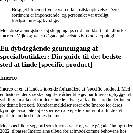
Besøget i Imerco i Vejle var en fantastisk oplevelse. Deres
sortiment er imponerende, og personalet var utroligt
hjælpsomme og kyndige.
Med disse åbningstider og shoppingtips er du nu klar til at udforske
Imerco i Vejle og Vejle Gågade på bedste vis. God shopping!
En dybdegående gennemgang af
specialbutikker: Din guide til det bedste
sted at finde [specific product]
Imerco
Imerco er en af landets førende forhandlere af [specific product]. Med
en historie, der strækker sig flere årtier tilbage, har Imerco opbygget et
solidt ry i markedet for deres brede udvalg af kvalitetsprodukter inden
for denne kategori. Kundeanmeldelser roser ofte Imerco for deres
kyndige personale og ekspertise i at vejlede kunder til at finde det
perfekte produkt til deres behov.
Med specifikke søgeord som imerco vejle og vejle gågade åbningstider
2022, tilpasser Imerco sine tilbud for at imødekomme behovene hos