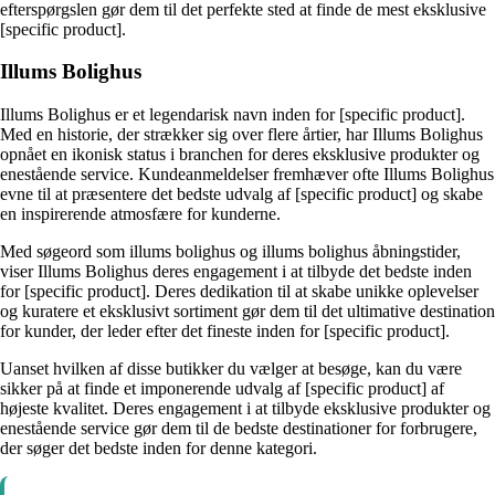
efterspørgslen gør dem til det perfekte sted at finde de mest eksklusive
[specific product].
Illums Bolighus
Illums Bolighus er et legendarisk navn inden for [specific product].
Med en historie, der strækker sig over flere årtier, har Illums Bolighus
opnået en ikonisk status i branchen for deres eksklusive produkter og
enestående service. Kundeanmeldelser fremhæver ofte Illums Bolighus
evne til at præsentere det bedste udvalg af [specific product] og skabe
en inspirerende atmosfære for kunderne.
Med søgeord som illums bolighus og illums bolighus åbningstider,
viser Illums Bolighus deres engagement i at tilbyde det bedste inden
for [specific product]. Deres dedikation til at skabe unikke oplevelser
og kuratere et eksklusivt sortiment gør dem til det ultimative destination
for kunder, der leder efter det fineste inden for [specific product].
Uanset hvilken af disse butikker du vælger at besøge, kan du være
sikker på at finde et imponerende udvalg af [specific product] af
højeste kvalitet. Deres engagement i at tilbyde eksklusive produkter og
enestående service gør dem til de bedste destinationer for forbrugere,
der søger det bedste inden for denne kategori.