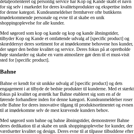
detaljeorienteret og personlig service har Kop og Kande skabt et navn
for sig selv i markedet for deres kvalitetsprodukter og ekspertise inden
for denne kategori. Kundeanmeldelser fremhæver ofte butikkens
imødekommende personale og evne til at skabe en unik
shoppingoplevelse for alle kunder.
Med søgeord som kop og kande og kop og kande åbningstider,
tilbyder Kop og Kande et omfattende udvalg af [specific product] og
skræddersyr deres sortiment for at imødekomme behovene hos kunder,
der søger den bedste kvalitet og service. Deres fokus på at opretholde
høje standarder og skabe en varm atmosfære gør dem til et must-visit
sted for [specific product].
Bahne
Bahne er kendt for sit unikke udvalg af [specific product] og dets
engagement i at tilbyde de bedste produkter til kunderne. Med et stærkt
fokus på kvalitet og æstetik har Bahne etableret sig som en af de
førende forhandlere inden for denne kategori. Kundeanmeldelser roser
ofte Bahne for deres innovative tilgang til produktsortimentet og evnen
til at imødekomme selv de mest krævende kunders behov.
Med søgeord som bahne og bahne åbningstider, demonstrerer Bahne
deres dedikation til at skabe en unik shoppingoplevelse for kunder, der
værdsætter kvalitet og design. Deres evne til at tilpasse tilbuddene efter