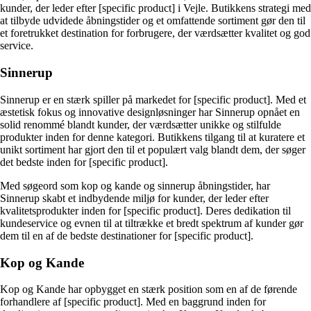
kunder, der leder efter [specific product] i Vejle. Butikkens strategi med
at tilbyde udvidede åbningstider og et omfattende sortiment gør den til
et foretrukket destination for forbrugere, der værdsætter kvalitet og god
service.
Sinnerup
Sinnerup er en stærk spiller på markedet for [specific product]. Med et
æstetisk fokus og innovative designløsninger har Sinnerup opnået en
solid renommé blandt kunder, der værdsætter unikke og stilfulde
produkter inden for denne kategori. Butikkens tilgang til at kuratere et
unikt sortiment har gjort den til et populært valg blandt dem, der søger
det bedste inden for [specific product].
Med søgeord som kop og kande og sinnerup åbningstider, har
Sinnerup skabt et indbydende miljø for kunder, der leder efter
kvalitetsprodukter inden for [specific product]. Deres dedikation til
kundeservice og evnen til at tiltrække et bredt spektrum af kunder gør
dem til en af de bedste destinationer for [specific product].
Kop og Kande
Kop og Kande har opbygget en stærk position som en af de førende
forhandlere af [specific product]. Med en baggrund inden for