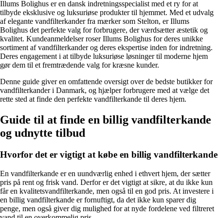
Illums Bolighus er en dansk indretningsspecialist med et ry for at
tilbyde eksklusive og luksuriøse produkter til hjemmet. Med et udvalg
af elegante vandfilterkander fra mærker som Stelton, er Illums
Bolighus det perfekte valg for forbrugere, der værdsætter æstetik og
kvalitet. Kundeanmeldelser roser Illums Bolighus for deres unikke
sortiment af vandfilterkander og deres ekspertise inden for indretning.
Deres engagement i at tilbyde luksuriøse løsninger til moderne hjem
gør dem til et fremtrædende valg for kræsne kunder.
Denne guide giver en omfattende oversigt over de bedste butikker for
vandfilterkander i Danmark, og hjælper forbrugere med at vælge det
rette sted at finde den perfekte vandfilterkande til deres hjem.
Guide til at finde en billig vandfilterkande
og udnytte tilbud
Hvorfor det er vigtigt at købe en billig vandfilterkande
En vandfilterkande er en uundværlig enhed i ethvert hjem, der sætter
pris på rent og frisk vand. Derfor er det vigtigt at sikre, at du ikke kun
får en kvalitetsvandfilterkande, men også til en god pris. At investere i
en billig vandfilterkande er fornuftigt, da det ikke kun sparer dig
penge, men også giver dig mulighed for at nyde fordelene ved filtreret
vand til en overkommelig pris.