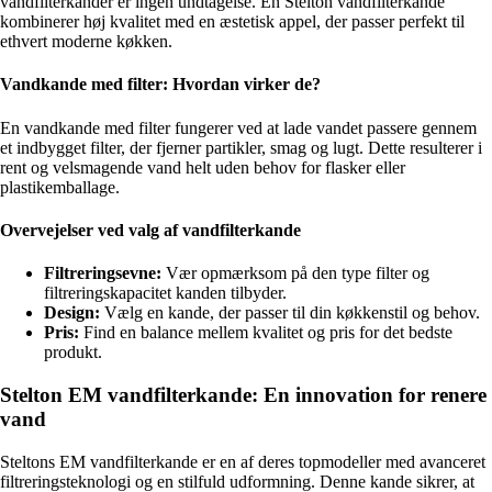
vandfilterkander er ingen undtagelse. En Stelton vandfilterkande
kombinerer høj kvalitet med en æstetisk appel, der passer perfekt til
ethvert moderne køkken.
Vandkande med filter: Hvordan virker de?
En vandkande med filter fungerer ved at lade vandet passere gennem
et indbygget filter, der fjerner partikler, smag og lugt. Dette resulterer i
rent og velsmagende vand helt uden behov for flasker eller
plastikemballage.
Overvejelser ved valg af vandfilterkande
Filtreringsevne:
Vær opmærksom på den type filter og
filtreringskapacitet kanden tilbyder.
Design:
Vælg en kande, der passer til din køkkenstil og behov.
Pris:
Find en balance mellem kvalitet og pris for det bedste
produkt.
Stelton EM vandfilterkande: En innovation for renere
vand
Steltons EM vandfilterkande er en af deres topmodeller med avanceret
filtreringsteknologi og en stilfuld udformning. Denne kande sikrer, at