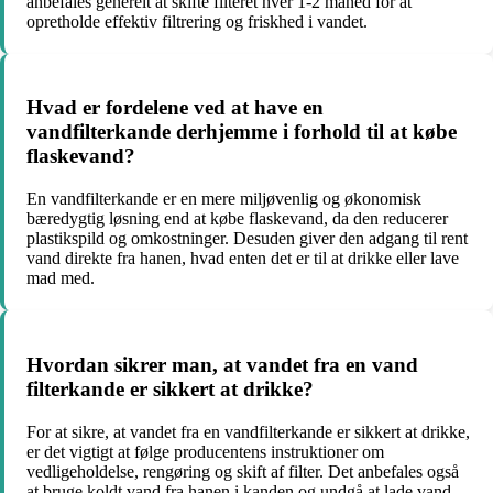
anbefales generelt at skifte filteret hver 1-2 måned for at
opretholde effektiv filtrering og friskhed i vandet.
Hvad er fordelene ved at have en
vandfilterkande derhjemme i forhold til at købe
flaskevand?
En vandfilterkande er en mere miljøvenlig og økonomisk
bæredygtig løsning end at købe flaskevand, da den reducerer
plastikspild og omkostninger. Desuden giver den adgang til rent
vand direkte fra hanen, hvad enten det er til at drikke eller lave
mad med.
Hvordan sikrer man, at vandet fra en vand
filterkande er sikkert at drikke?
For at sikre, at vandet fra en vandfilterkande er sikkert at drikke,
er det vigtigt at følge producentens instruktioner om
vedligeholdelse, rengøring og skift af filter. Det anbefales også
at bruge koldt vand fra hanen i kanden og undgå at lade vand