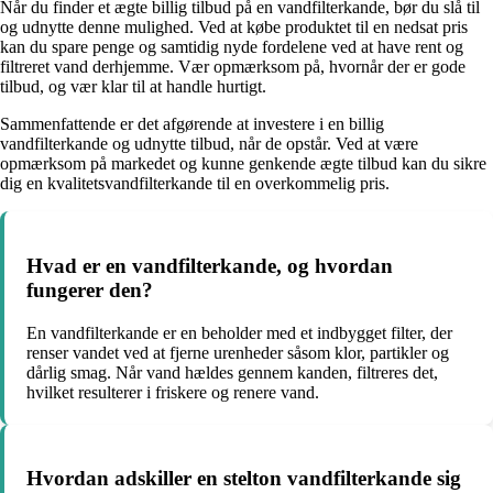
Når du finder et ægte billig tilbud på en vandfilterkande, bør du slå til
og udnytte denne mulighed. Ved at købe produktet til en nedsat pris
kan du spare penge og samtidig nyde fordelene ved at have rent og
filtreret vand derhjemme. Vær opmærksom på, hvornår der er gode
tilbud, og vær klar til at handle hurtigt.
Sammenfattende er det afgørende at investere i en billig
vandfilterkande og udnytte tilbud, når de opstår. Ved at være
opmærksom på markedet og kunne genkende ægte tilbud kan du sikre
dig en kvalitetsvandfilterkande til en overkommelig pris.
Hvad er en vandfilterkande, og hvordan
fungerer den?
En vandfilterkande er en beholder med et indbygget filter, der
renser vandet ved at fjerne urenheder såsom klor, partikler og
dårlig smag. Når vand hældes gennem kanden, filtreres det,
hvilket resulterer i friskere og renere vand.
Hvordan adskiller en stelton vandfilterkande sig