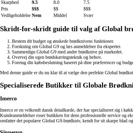
Skarphed
9.5
8.0
7.5
Pris
$$$
$$
$$$
Vedligeholdelse
Nem
Middel
Svær
Skridt-for-skridt guide til valg af Global 
Bestem dit budget og ønskede brødknivens funktioner.
Forskning om Global G9 og læs anmeldelser fra eksperter.
Sammenlign Global G9 med andre brødknive på markedet.
Overvej din egen brødskæringsteknik og behov.
Foretag din købsbeslutning baseret på dine præferencer og budge
Med denne guide er du nu klar til at vælge den perfekte Global brødkn
Specialiserede Butikker til Globale Brødkn
Imerco
Imerco er en velkendt dansk detailkæde, der har specialiseret sig i køkk
Kundeanmeldelser roser butikken for dens professionelle service og eks
omfatter det populære Global G9-brødkniv, kendt for sit skarpe blad og
Sinnerup