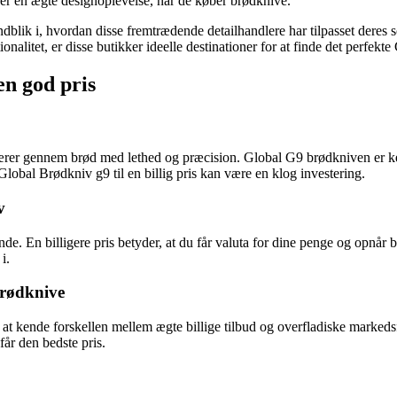
nsker en ægte designoplevelse, når de køber brødknive.
 indblik i, hvordan disse fremtrædende detailhandlere har tilpasset der
onalitet, er disse butikker ideelle destinationer for at finde det perfekt
en god pris
rer gennem brød med lethed og præcision. Global G9 brødkniven er kendt
lobal Brødkniv g9 til en billig pris kan være en klog investering.
v
nde. En billigere pris betyder, at du får valuta for dine penge og opnår 
i.
brødknive
igt at kende forskellen mellem ægte billige tilbud og overfladiske marked
får den bedste pris.