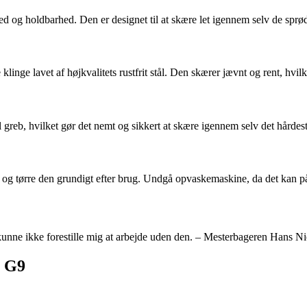
hed og holdbarhed. Den er designet til at skære let igennem selv de s
ge lavet af højkvalitets rustfrit stål. Den skærer jævnt og rent, hvilke
greb, hvilket gør det nemt og sikkert at skære igennem selv det hårdes
 og tørre den grundigt efter brug. Undgå opvaskemaskine, da det kan p
unne ikke forestille mig at arbejde uden den. – Mesterbageren Hans Ni
v G9