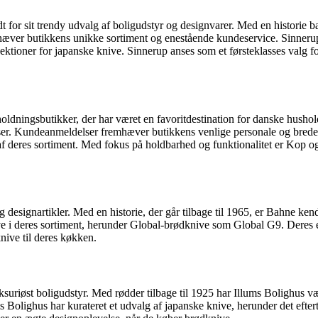
 for sit trendy udvalg af boligudstyr og designvarer. Med en historie ba
mhæver butikkens unikke sortiment og enestående kundeservice. Sinneru
tioner for japanske knive. Sinnerup anses som et førsteklasses valg for
ingsbutikker, der har været en favoritdestination for danske husholdni
er. Kundeanmeldelser fremhæver butikkens venlige personale og brede 
af deres sortiment. Med fokus på holdbarhed og funktionalitet er Kop og 
og designartikler. Med en historie, der går tilbage til 1965, er Bahne ke
ve i deres sortiment, herunder Global-brødknive som Global G9. Deres en
nive til deres køkken.
luksuriøst boligudstyr. Med rødder tilbage til 1925 har Illums Boligh
s Bolighus har kurateret et udvalg af japanske knive, herunder det eft