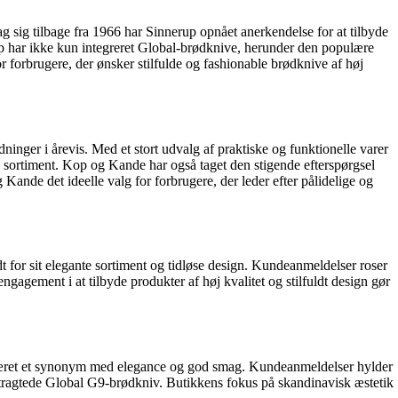
g sig tilbage fra 1966 har Sinnerup opnået anerkendelse for at tilbyde
p har ikke kun integreret Global-brødknive, herunder den populære
 forbrugere, der ønsker stilfulde og fashionable brødknive af høj
nger i årevis. Med et stort udvalg af praktiske og funktionelle varer
sortiment. Kop og Kande har også taget den stigende efterspørgsel
Kande det ideelle valg for forbrugere, der leder efter pålidelige og
ndt for sit elegante sortiment og tidløse design. Kundeanmeldelser roser
gagement i at tilbyde produkter af høj kvalitet og stilfuldt design gør
us været et synonym med elegance og god smag. Kundeanmeldelser hylder
ertragtede Global G9-brødkniv. Butikkens fokus på skandinavisk æstetik