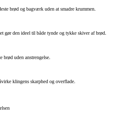
prødeste brød og bagværk uden at smadre krummen.
t gør den ideel til både tynde og tykke skiver af brød.
te brød uden anstrengelse.
åvirke klingens skarphed og overflade.
elsen