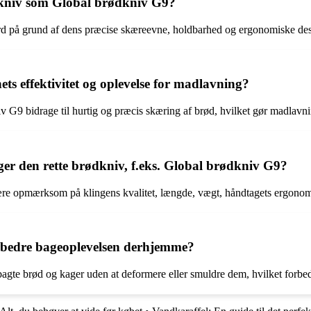
rødkniv som Global brødkniv G9?
 på grund af dens præcise skæreevne, holdbarhed og ergonomiske design
 effektivitet og oplevelse for madlavning?
G9 bidrage til hurtig og præcis skæring af brød, hvilket gør madlavnin
 den rette brødkniv, f.eks. Global brødkniv G9?
 opmærksom på klingens kvalitet, længde, vægt, håndtagets ergonomi 
rbedre bageoplevelsen derhjemme?
gte brød og kager uden at deformere eller smuldre dem, hvilket forbed