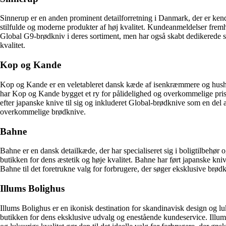
Sinnerup er en anden prominent detailforretning i Danmark, der er kendt
stilfulde og moderne produkter af høj kvalitet. Kundeanmeldelser fre
Global G9-brødkniv i deres sortiment, men har også skabt dedikerede sek
kvalitet.
Kop og Kande
Kop og Kande er en veletableret dansk kæde af isenkræmmere og husholdn
har Kop og Kande bygget et ry for pålidelighed og overkommelige pris
efter japanske knive til sig og inkluderet Global-brødknive som en del 
overkommelige brødknive.
Bahne
Bahne er en dansk detailkæde, der har specialiseret sig i boligtilbehør 
butikken for dens æstetik og høje kvalitet. Bahne har ført japanske kni
Bahne til det foretrukne valg for forbrugere, der søger eksklusive brødk
Illums Bolighus
Illums Bolighus er en ikonisk destination for skandinavisk design og 
butikken for dens eksklusive udvalg og enestående kundeservice. Illum