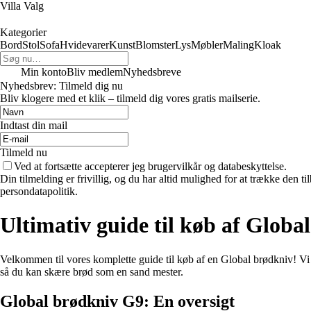
Villa Valg
Kategorier
Bord
Stol
Sofa
Hvidevarer
Kunst
Blomster
Lys
Møbler
Maling
Kloak
Min konto
Bliv medlem
Nyhedsbreve
Nyhedsbrev: Tilmeld dig nu
Bliv klogere med et klik – tilmeld dig vores gratis mailserie.
Indtast din mail
Tilmeld nu
Ved at fortsætte accepterer jeg brugervilkår og databeskyttelse.
Din tilmelding er frivillig, og du har altid mulighed for at trække den 
persondatapolitik.
Ultimativ guide til køb af Globa
Velkommen til vores komplette guide til køb af en Global brødkniv! Vi 
så du kan skære brød som en sand mester.
Global brødkniv G9: En oversigt