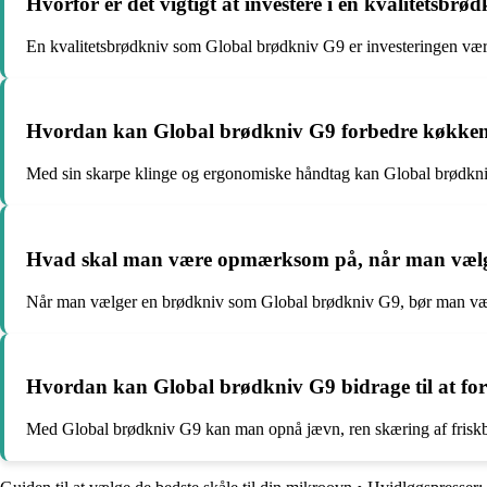
Hvorfor er det vigtigt at investere i en kvalitetsb
En kvalitetsbrødkniv som Global brødkniv G9 er investeringen værd
Hvordan kan Global brødkniv G9 forbedre køkkenets
Med sin skarpe klinge og ergonomiske håndtag kan Global brødkniv 
Hvad skal man være opmærksom på, når man vælger
Når man vælger en brødkniv som Global brødkniv G9, bør man være
Hvordan kan Global brødkniv G9 bidrage til at fo
Med Global brødkniv G9 kan man opnå jævn, ren skæring af friskba