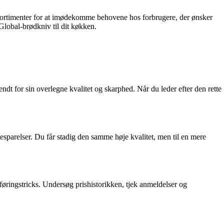
es sortimenter for at imødekomme behovene hos forbrugere, der ønsker
e Global-brødkniv til dit køkken.
 for sin overlegne kvalitet og skarphed. Når du leder efter den rette
besparelser. Du får stadig den samme høje kvalitet, men til en mere
sføringstricks. Undersøg prishistorikken, tjek anmeldelser og