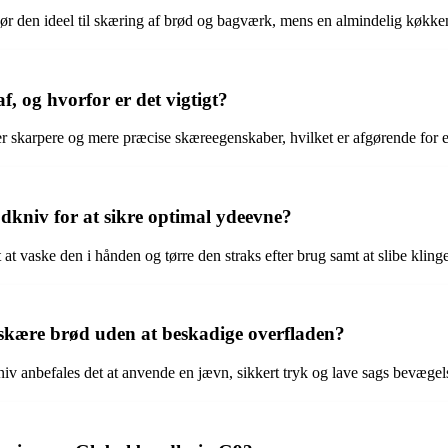
gør den ideel til skæring af brød og bagværk, mens en almindelig køkken
f, og hvorfor er det vigtigt?
iver skarpere og mere præcise skæreegenskaber, hvilket er afgørende for 
kniv for at sikre optimal ydeevne?
at vaske den i hånden og tørre den straks efter brug samt at slibe kling
skære brød uden at beskadige overfladen?
v anbefales det at anvende en jævn, sikkert tryk og lave sags bevægels