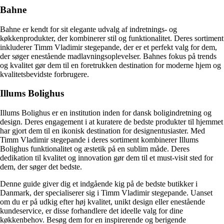
Bahne
Bahne er kendt for sit elegante udvalg af indretnings- og
køkkenprodukter, der kombinerer stil og funktionalitet. Deres sortiment
inkluderer Timm Vladimir stegepande, der er et perfekt valg for dem,
der søger enestående madlavningsoplevelser. Bahnes fokus på trends
og kvalitet gør dem til en foretrukken destination for moderne hjem og
kvalitetsbevidste forbrugere.
Illums Bolighus
Illums Bolighus er en institution inden for dansk boligindretning og
design. Deres engagement i at kuratere de bedste produkter til hjemmet
har gjort dem til en ikonisk destination for designentusiaster. Med
Timm Vladimir stegepande i deres sortiment kombinerer Illums
Bolighus funktionalitet og æstetik på en sublim måde. Deres
dedikation til kvalitet og innovation gør dem til et must-visit sted for
dem, der søger det bedste.
Denne guide giver dig et indgående kig på de bedste butikker i
Danmark, der specialiserer sig i Timm Vladimir stegepande. Uanset
om du er på udkig efter høj kvalitet, unikt design eller enestående
kundeservice, er disse forhandlere det ideelle valg for dine
køkkenbehov. Besøg dem for en inspirerende og berigende