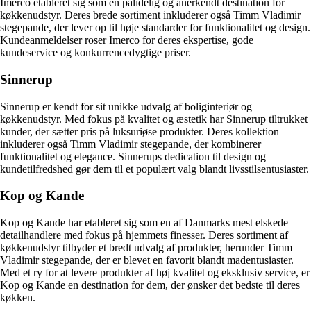
Imerco etableret sig som en pålidelig og anerkendt destination for
køkkenudstyr. Deres brede sortiment inkluderer også Timm Vladimir
stegepande, der lever op til høje standarder for funktionalitet og design.
Kundeanmeldelser roser Imerco for deres ekspertise, gode
kundeservice og konkurrencedygtige priser.
Sinnerup
Sinnerup er kendt for sit unikke udvalg af boliginteriør og
køkkenudstyr. Med fokus på kvalitet og æstetik har Sinnerup tiltrukket
kunder, der sætter pris på luksuriøse produkter. Deres kollektion
inkluderer også Timm Vladimir stegepande, der kombinerer
funktionalitet og elegance. Sinnerups dedication til design og
kundetilfredshed gør dem til et populært valg blandt livsstilsentusiaster.
Kop og Kande
Kop og Kande har etableret sig som en af Danmarks mest elskede
detailhandlere med fokus på hjemmets finesser. Deres sortiment af
køkkenudstyr tilbyder et bredt udvalg af produkter, herunder Timm
Vladimir stegepande, der er blevet en favorit blandt madentusiaster.
Med et ry for at levere produkter af høj kvalitet og eksklusiv service, er
Kop og Kande en destination for dem, der ønsker det bedste til deres
køkken.