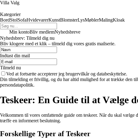
Villa Valg
Kategorier
Bord
Stol
Sofa
Hvidevarer
Kunst
Blomster
Lys
Møbler
Maling
Kloak
Min konto
Bliv medlem
Nyhedsbreve
Nyhedsbrev: Tilmeld dig nu
Bliv klogere med et klik – tilmeld dig vores gratis mailserie.
Indtast din mail
Tilmeld nu
Ved at fortsætte accepterer jeg brugervilkår og databeskyttelse.
Din tilmelding er frivillig, og du har altid mulighed for at trække den 
persondatapolitik.
Teskeer: En Guide til at Vælge d
Velkommen til vores omfattende guide om teskeer. Når du skal vælge den pe
træffe en informeret beslutning.
Forskellige Typer af Teskeer