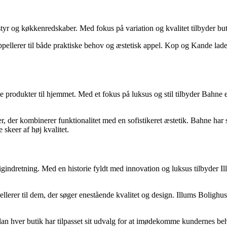
yr og køkkenredskaber. Med fokus på variation og kvalitet tilbyder butik
appellerer til både praktiske behov og æstetisk appel. Kop og Kande lad
e produkter til hjemmet. Med et fokus på luksus og stil tilbyder Bahne 
r, der kombinerer funktionalitet med en sofistikeret æstetik. Bahne har 
skeer af høj kvalitet.
igindretning. Med en historie fyldt med innovation og luksus tilbyder 
ellerer til dem, der søger enestående kvalitet og design. Illums Bolighus
rdan hver butik har tilpasset sit udvalg for at imødekomme kundernes beh