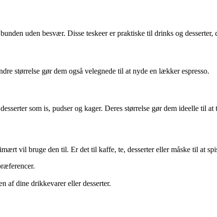
nå bunden uden besvær. Disse teskeer er praktiske til drinks og desserter,
mindre størrelse gør dem også velegnede til at nyde en lækker espresso.
 desserter som is, pudser og kager. Deres størrelse gør dem ideelle til a
ært vil bruge den til. Er det til kaffe, te, desserter eller måske til at s
præferencer.
n af dine drikkevarer eller desserter.