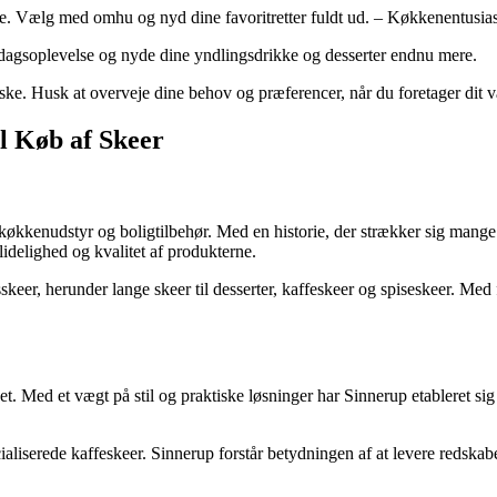
se. Vælg med omhu og nyd dine favoritretter fuldt ud. – Køkkenentusias
verdagsoplevelse og nyde dine yndlingsdrikke og desserter endnu mere.
 ske. Husk at overveje dine behov og præferencer, når du foretager dit v
il Køb af Skeer
 køkkenudstyr og boligtilbehør. Med en historie, der strækker sig mange 
lidelighed og kvalitet af produkterne.
skeer, herunder lange skeer til desserter, kaffeskeer og spiseskeer. Med
t. Med et vægt på stil og praktiske løsninger har Sinnerup etableret sig
aliserede kaffeskeer. Sinnerup forstår betydningen af at levere redskaber 