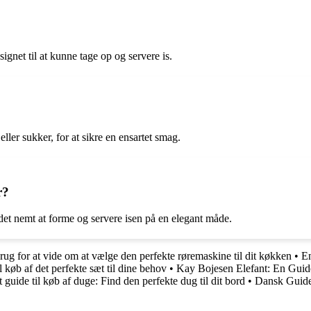
esignet til at kunne tage op og servere is.
ller sukker, for at sikre en ensartet smag.
r?
ør det nemt at forme og servere isen på en elegant måde.
rug for at vide om at vælge den perfekte røremaskine til dit køkken
•
En
 køb af det perfekte sæt til dine behov
•
Kay Bojesen Elefant: En Guide
guide til køb af duge: Find den perfekte dug til dit bord
•
Dansk Guide 