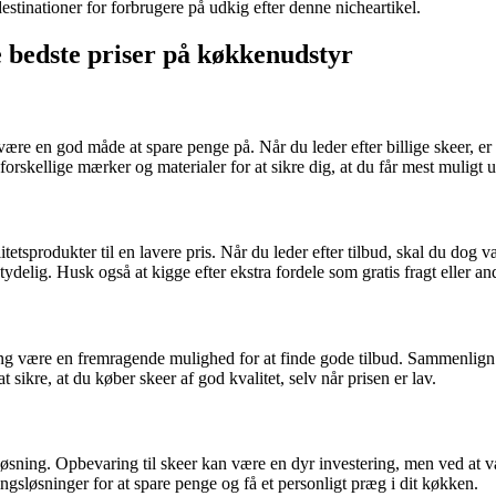
destinationer for forbrugere på udkig efter denne nicheartikel.
e bedste priser på køkkenudstyr
 være en god måde at spare penge på. Når du leder efter billige skeer, e
forskellige mærker og materialer for at sikre dig, at du får mest muligt 
itetsprodukter til en lavere pris. Når du leder efter tilbud, skal du dog
betydelig. Husk også at kigge efter ekstra fordele som gratis fragt eller
ping være en fremragende mulighed for at finde gode tilbud. Sammenlign p
ikre, at du køber skeer af god kvalitet, selv når prisen er lav.
sning. Opbevaring til skeer kan være en dyr investering, men ved at væ
ingsløsninger for at spare penge og få et personligt præg i dit køkken.