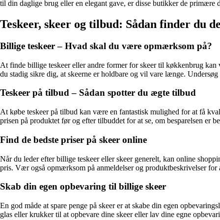
til din daglige brug eller en elegant gave, er disse butikker de primære 
Teskeer, skeer og tilbud: Sådan finder du d
Billige teskeer – Hvad skal du være opmærksom på?
At finde billige teskeer eller andre former for skeer til køkkenbrug kan
du stadig sikre dig, at skeerne er holdbare og vil vare længe. Undersøg 
Teskeer på tilbud – Sådan spotter du ægte tilbud
At købe teskeer på tilbud kan være en fantastisk mulighed for at få kval
prisen på produktet før og efter tilbuddet for at se, om besparelsen er 
Find de bedste priser på skeer online
Når du leder efter billige teskeer eller skeer generelt, kan online shop
pris. Vær også opmærksom på anmeldelser og produktbeskrivelser for at s
Skab din egen opbevaring til billige skeer
En god måde at spare penge på skeer er at skabe din egen opbevaringslø
glas eller krukker til at opbevare dine skeer eller lav dine egne opbevar