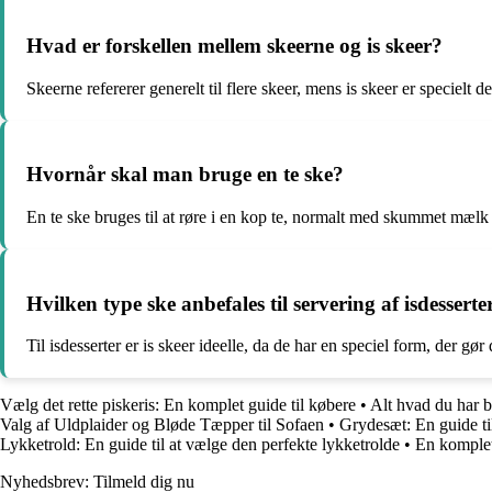
Hvad er forskellen mellem skeerne og is skeer?
Skeerne refererer generelt til flere skeer, mens is skeer er specielt d
Hvornår skal man bruge en te ske?
En te ske bruges til at røre i en kop te, normalt med skummet mælk e
Hvilken type ske anbefales til servering af isdesserte
Til isdesserter er is skeer ideelle, da de har en speciel form, der g
Vælg det rette piskeris: En komplet guide til købere
•
Alt hvad du har b
Valg af Uldplaider og Bløde Tæpper til Sofaen
•
Grydesæt: En guide til
Lykketrold: En guide til at vælge den perfekte lykketrolde
•
En komplet 
Nyhedsbrev: Tilmeld dig nu