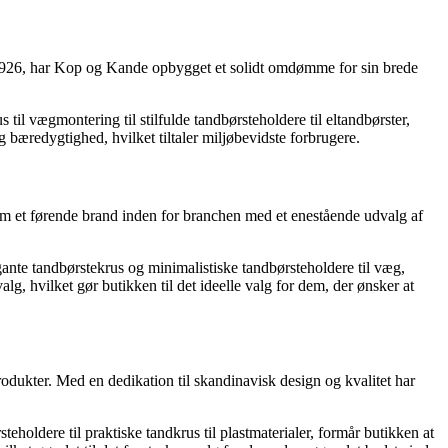
il 1926, har Kop og Kande opbygget et solidt omdømme for sin brede
til vægmontering til stilfulde tandbørsteholdere til eltandbørster,
g bæredygtighed, hvilket tiltaler miljøbevidste forbrugere.
som et førende brand inden for branchen med et enestående udvalg af
ante tandbørstekrus og minimalistiske tandbørsteholdere til væg,
g, hvilket gør butikken til det ideelle valg for dem, der ønsker at
produkter. Med en dedikation til skandinavisk design og kvalitet har
eholdere til praktiske tandkrus til plastmaterialer, formår butikken at