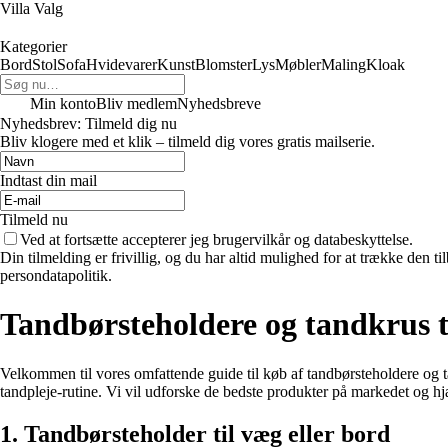
Villa Valg
Kategorier
Bord
Stol
Sofa
Hvidevarer
Kunst
Blomster
Lys
Møbler
Maling
Kloak
Min konto
Bliv medlem
Nyhedsbreve
Nyhedsbrev: Tilmeld dig nu
Bliv klogere med et klik – tilmeld dig vores gratis mailserie.
Indtast din mail
Tilmeld nu
Ved at fortsætte accepterer jeg brugervilkår og databeskyttelse.
Din tilmelding er frivillig, og du har altid mulighed for at trække den 
persondatapolitik.
Tandbørsteholdere og tandkrus ti
Velkommen til vores omfattende guide til køb af tandbørsteholdere og tan
tandpleje-rutine. Vi vil udforske de bedste produkter på markedet og hj
1. Tandbørsteholder til væg eller bord