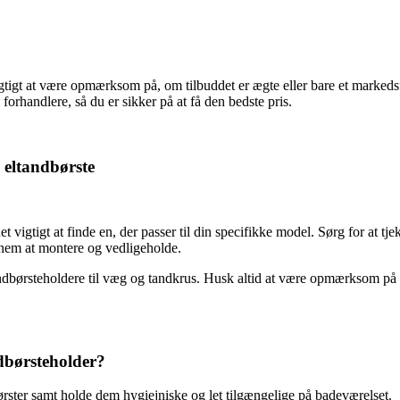
tigt at være opmærksom på, om tilbuddet er ægte eller bare et markedsfø
 forhandlere, så du er sikker på at få den bedste pris.
l eltandbørste
det vigtigt at finde en, der passer til din specifikke model. Sørg for at tj
r nem at montere og vedligeholde.
tandbørsteholdere til væg og tandkrus. Husk altid at være opmærksom på k
dbørsteholder?
ørster samt holde dem hygiejniske og let tilgængelige på badeværelset.