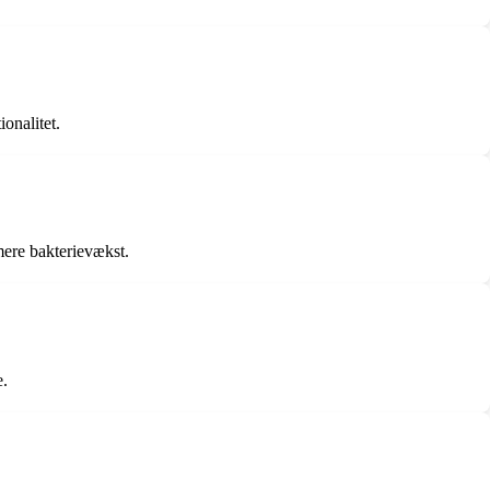
ionalitet.
mere bakterievækst.
e.