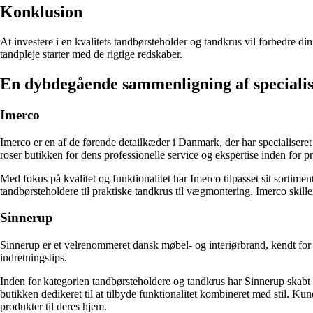
Konklusion
At investere i en kvalitets tandbørsteholder og tandkrus vil forbedre din
tandpleje starter med de rigtige redskaber.
En dybdegående sammenligning af specialis
Imerco
Imerco er en af de førende detailkæder i Danmark, der har specialisere
roser butikken for dens professionelle service og ekspertise inden for p
Med fokus på kvalitet og funktionalitet har Imerco tilpasset sit sortim
tandbørsteholdere til praktiske tandkrus til vægmontering. Imerco skiller
Sinnerup
Sinnerup er et velrenommeret dansk møbel- og interiørbrand, kendt for s
indretningstips.
Inden for kategorien tandbørsteholdere og tandkrus har Sinnerup skabt e
butikken dedikeret til at tilbyde funktionalitet kombineret med stil. Kun
produkter til deres hjem.