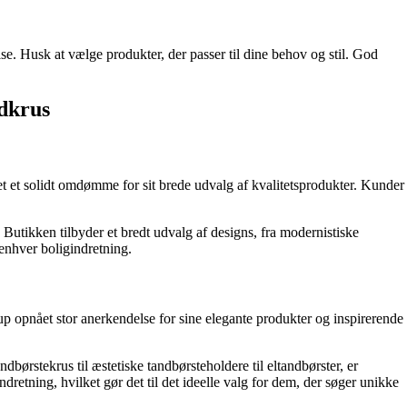
else. Husk at vælge produkter, der passer til dine behov og stil. God
ndkrus
et et solidt omdømme for sit brede udvalg af kvalitetsprodukter. Kunder
 Butikken tilbyder et bredt udvalg af designs, fra modernistiske
 enhver boligindretning.
up opnået stor anerkendelse for sine elegante produkter og inspirerende
børstekrus til æstetiske tandbørsteholdere til eltandbørster, er
dretning, hvilket gør det til det ideelle valg for dem, der søger unikke