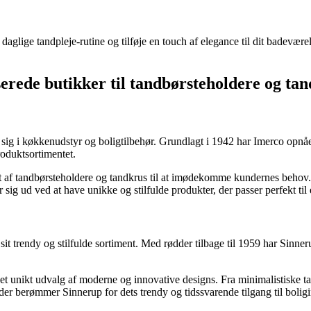
 daglige tandpleje-rutine og tilføje en touch af elegance til dit badevær
erede butikker til tandbørsteholdere og ta
t sig i køkkenudstyr og boligtilbehør. Grundlagt i 1942 har Imerco opnå
roduktsortimentet.
ent af tandbørsteholdere og tandkrus til at imødekomme kundernes behov.
 sig ud ved at have unikke og stilfulde produkter, der passer perfekt til
it trendy og stilfulde sortiment. Med rødder tilbage til 1959 har Sinner
t unikt udvalg af moderne og innovative designs. Fra minimalistiske tand
der berømmer Sinnerup for dets trendy og tidssvarende tilgang til boligin