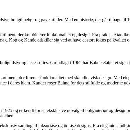
tyr, boligtilbehør og gaveartikler. Med en historie, der går tilbage t
rtiment, der kombinerer funktionalitet og design. Fra praktiske tandkrus 
smag. Kop og Kande adskiller sig ved at have et stort fokus på kvalitet o
, boligudstyr og accessories. Grundlagt i 1965 har Bahne etableret sig 
sortiment, der forener funktionalitet med skandinavisk design. Med eleg
nce i deres hjem. Kunder roser Bahne for dets stilfulde og moderne udval
en 1925 og er kendt for sit eksklusive udvalg af boliginteriør og design
ranchen.
ksklusiv samling af luksuriøse og tidløse designs. Fra elegante tandbørst