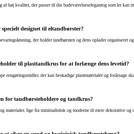
 af høj kvalitet, der passer til din badeværelseselegantog som let kan m
pecielt designet til eltandbørster?
pbevaringsløsning, der holder tandbørsten og dens oplader organiseret o
lder til plasttandkrus for at forlænge dens levetid?
 rengøringsmidler, der kan beskadige plastmaterialet og forårsage ska
den for tandbørsteholdere og tandkrus?
g materialer, lige fra minimalistisk og moderne til mere dekorative og 
or at sikre en sund og hygiejnisk tandbørstebrug?