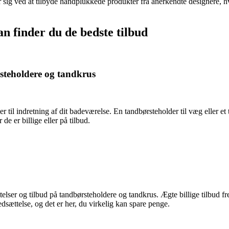
 sig ved at tilbyde håndplukkede produkter fra anerkendte designere, hvi
an finder du de bedste tilbud
ørsteholdere og tandkrus
r til indretning af dit badeværelse. En tandbørsteholder til væg eller et
de er billige eller på tilbud.
lser og tilbud på tandbørsteholdere og tandkrus. Ægte billige tilbud fr
edsættelse, og det er her, du virkelig kan spare penge.