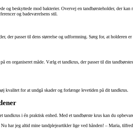
erede og beskyttede mod bakterier. Overvej en tandbørsteholder, der ka
ræferencer og badeværelsens stil.
r, der passer til dens størrelse og udformning. Sørg for, at holderen er v
er på en organiseret måde. Vælg et tandkrus, der passer til din tandbørs
høj kvalitet for at undgå skader og forlænge levetiden på dit tandkrus.
rdener
et tandkrus i én praktisk enhed. Med et tandbørste krus kan du opbevar
Nu har jeg altid mine tandplejeartikler lige ved hånden! – Maria, tilfre