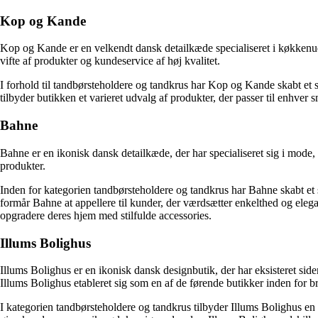
Kop og Kande
Kop og Kande er en velkendt dansk detailkæde specialiseret i køkkenuds
vifte af produkter og kundeservice af høj kvalitet.
I forhold til tandbørsteholdere og tandkrus har Kop og Kande skabt et so
tilbyder butikken et varieret udvalg af produkter, der passer til enhver 
Bahne
Bahne er en ikonisk dansk detailkæde, der har specialiseret sig i mode
produkter.
Inden for kategorien tandbørsteholdere og tandkrus har Bahne skabt et 
formår Bahne at appellere til kunder, der værdsætter enkelthed og elega
opgradere deres hjem med stilfulde accessories.
​Illums Bolighus
​Illums Bolighus er en ikonisk dansk designbutik, der har eksisteret sid
Illums Bolighus etableret sig som en af de førende butikker inden for b
I kategorien tandbørsteholdere og tandkrus tilbyder Illums Bolighus en e