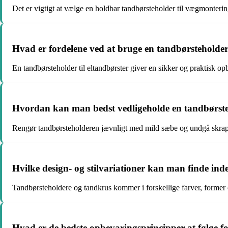
Det er vigtigt at vælge en holdbar tandbørsteholder til vægmontering
Hvad er fordelene ved at bruge en tandbørsteholder s
En tandbørsteholder til eltandbørster giver en sikker og praktisk o
Hvordan kan man bedst vedligeholde en tandbørsteho
Rengør tandbørsteholderen jævnligt med mild sæbe og undgå skrappe
Hvilke design- og stilvariationer kan man finde in
Tandbørsteholdere og tandkrus kommer i forskellige farver, former o
Hvad er de bedste opbevaringsprincipper at følge f