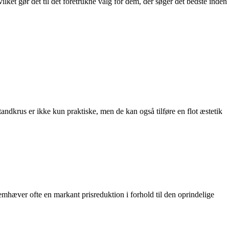
lket gør det til det foretrukne valg for dem, der søger det bedste inden
 tandkrus er ikke kun praktiske, men de kan også tilføre en flot æstetik
emhæver ofte en markant prisreduktion i forhold til den oprindelige