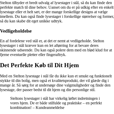
Stelton tilbyder et bredt udvalg af lysestager i stål, så du kan finde den
perfekte match til dine behov. Uanset om du er på udkig efter en enkelt
lysestage eller et helt sæt, er der mange forskellige designs at vælge
imellem. Du kan også finde lysestager i forskellige størrelser og former,
så du kan skabe dit eget unikke udtryk.
Vedligeholdelse
En af fordelene ved stål er, at det er nemt at vedligeholde. Stelton
lysestager i stål kræver kun en let aftørring for at bevare deres
skinnende udseende. Du kan også polere dem med en blød klud for at
fjerne eventuelle pletter eller fingeraftryk.
Det Perfekte Køb til Dit Hjem
Med en Stelton lysestage i stål får du ikke kun et smukt og funktionelt
stykke til din bolig, men også et kvalitetsprodukt, der vil glæde dig i
mange år. Så sørg for at undersøge dine valgmuligheder og finde den
lysestage, der passer bedst til dit hjem og din personlige stil.
Steltons lysestager i stål har virkelig løftet indretningen i
vores hjem. De er både stilfulde og praktiske – en perfekt
kombination! – Kundeanmeldelse