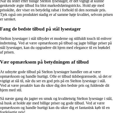
Når du leder efter billige Stelton lysestager, er det vigtigt at kunne
genkende ægte tilbud fra blot markedsføringstricks. Hold øje med
prisskilte, der viser en betydelig rabat i forhold til den normale pris.
Tjek også om produktet stadig er af samme høje kvalitet, selvom prisen
er sænket.
Fang de bedste tilbud på stål lysestager
Stelton lysestager i stål tilbyder et moderne og stilfuldt touch til enhver
indretning. Ved at være opmærksom på tilbud og jagte billige priser på
stål lysestager, kan du opgradere dit hjem med elegance til en brøkdel
af prisen.
Vær opmærksom på betydningen af tilbud
At udnytte gode tilbud på Stelton lysestager handler om at være
opmærksom og handle hurtigt. Ofte er tilbud tidsbegrænsede, så det er
vigtigt at slå til, når du ser en god pris på en Stelton lysestage i stål.
Ved at være proaktiv kan du sikre dig den bedste pris og fuldende dit
hjem med stil.
Så næste gang du jagter en smuk og kvalitetsrig Stelton lysestage i stål,
så husk at holde øje med billige priser og gode tilbud. Ved at være
opmærksom og handle hurtigt kan du sikre dig et fantastisk køb til en
fordelagtig pris!