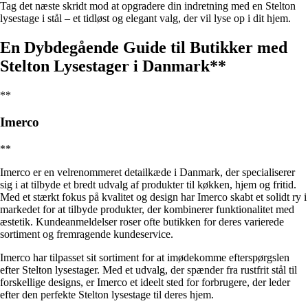
Tag det næste skridt mod at opgradere din indretning med en Stelton
lysestage i stål – et tidløst og elegant valg, der vil lyse op i dit hjem.
En Dybdegående Guide til Butikker med
Stelton Lysestager i Danmark**
**
Imerco
**
Imerco er en velrenommeret detailkæde i Danmark, der specialiserer
sig i at tilbyde et bredt udvalg af produkter til køkken, hjem og fritid.
Med et stærkt fokus på kvalitet og design har Imerco skabt et solidt ry i
markedet for at tilbyde produkter, der kombinerer funktionalitet med
æstetik. Kundeanmeldelser roser ofte butikken for deres varierede
sortiment og fremragende kundeservice.
Imerco har tilpasset sit sortiment for at imødekomme efterspørgslen
efter Stelton lysestager. Med et udvalg, der spænder fra rustfrit stål til
forskellige designs, er Imerco et ideelt sted for forbrugere, der leder
efter den perfekte Stelton lysestage til deres hjem.