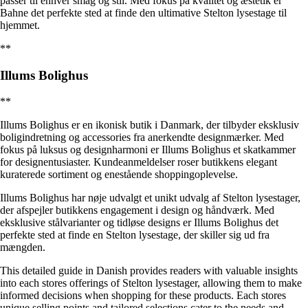
passer til enhver smag og stil. Med fokus på kvalitet og æstetik er
Bahne det perfekte sted at finde den ultimative Stelton lysestage til
hjemmet.
**
Illums Bolighus
**
Illums Bolighus er en ikonisk butik i Danmark, der tilbyder eksklusiv
boligindretning og accessories fra anerkendte designmærker. Med
fokus på luksus og designharmoni er Illums Bolighus et skatkammer
for designentusiaster. Kundeanmeldelser roser butikkens elegant
kuraterede sortiment og enestående shoppingoplevelse.
Illums Bolighus har nøje udvalgt et unikt udvalg af Stelton lysestager,
der afspejler butikkens engagement i design og håndværk. Med
eksklusive stålvarianter og tidløse designs er Illums Bolighus det
perfekte sted at finde en Stelton lysestage, der skiller sig ud fra
mængden.
This detailed guide in Danish provides readers with valuable insights
into each stores offerings of Stelton lysestager, allowing them to make
informed decisions when shopping for these products. Each stores
unique selling points and tailored selections cater to the needs and