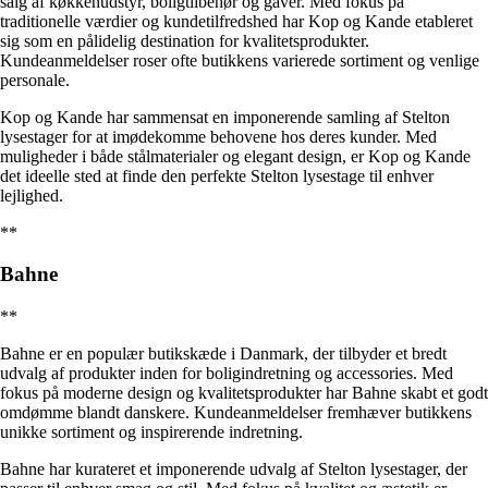
salg af køkkenudstyr, boligtilbehør og gaver. Med fokus på
traditionelle værdier og kundetilfredshed har Kop og Kande etableret
sig som en pålidelig destination for kvalitetsprodukter.
Kundeanmeldelser roser ofte butikkens varierede sortiment og venlige
personale.
Kop og Kande har sammensat en imponerende samling af Stelton
lysestager for at imødekomme behovene hos deres kunder. Med
muligheder i både stålmaterialer og elegant design, er Kop og Kande
det ideelle sted at finde den perfekte Stelton lysestage til enhver
lejlighed.
**
Bahne
**
Bahne er en populær butikskæde i Danmark, der tilbyder et bredt
udvalg af produkter inden for boligindretning og accessories. Med
fokus på moderne design og kvalitetsprodukter har Bahne skabt et godt
omdømme blandt danskere. Kundeanmeldelser fremhæver butikkens
unikke sortiment og inspirerende indretning.
Bahne har kurateret et imponerende udvalg af Stelton lysestager, der