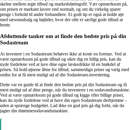
skelne mellem ægte tilbud og markedsføringsfif. Vær opmærksom på,
om prisen er markant lavere end normalt, og om du virkelig sparer
penge i forhold til andre forhandlere. Et godt tip er også at holde øje
med sæsonudsalg og højtider, hvor der ofte er særligt gode tilbud at
hente.
Afsluttende tanker om at finde den bedste pris på din
Sodastream
At investere i en Sodastream behøver ikke at koste en formue. Ved at
være opmærksom på gode tilbud og sikre dig en billig pris, kan du
nyde fordelene ved at lave dine egne læskedrikke til en brøkdel af
prisen. Så hold øjnene åbne for tilbud, sammenlign priser og vælg med
omhu for at få mest muligt ud af din Sodastream-investering.
Dette var en guide til at finde den bedste pris på din Sodastream og få
mest muligt ud af dine penge, når du investerer i en sodavandsmaskine.
Ved at være opmærksom på gode tilbud og kigge efter billige priser,
kan du nyde fordelene ved at have din egen Sodastream derhjemme –
uden at sprænge budgettet. Lad ikke en god pris gå dig forbi, når du
jagter din drømmesodavandsmaskine.