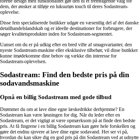
forene design med funktionalitet gør den til et fremragende valg for
dem, der ønsker at tilføje en luksuriøs touch til deres Sodastream-
oplevelse.
Disse fem specialiserede butikker udgør en væsentlig del af det danske
detailhandelslandskab og er ideelle destinationer for forbrugere, der
søger kvalitetsprodukter inden for Sodastream-segmentet.
Uanset om du er på udkig efter en bred vifte af smagsvarianter, den
nyeste Sodastream-maskine eller eksklusive tilbehør, vil disse butikker
kunne imødekomme dine behov og vække din interesse for
Sodastream-oplevelsen.
Sodastream: Find den bedste pris på din
sodavandsmaskine
Opnå en billig Sodastream med gode tilbud
Drømmer du om at lave dine egne læskedrikke derhjemme? En
Sodastream kan være løsningen for dig. Når du leder efter en
Sodastream, er det vigtigt at være opmærksom på at finde den bedste
pris. At få fingrene i en billig Sodastream kan gøre hele forskellen og
gøre det endnu sjovere at lave dine egne sodavand. Her ser vi på,
hvordan du kan sikre dig en god pris på din Sodastream ved at udnytte