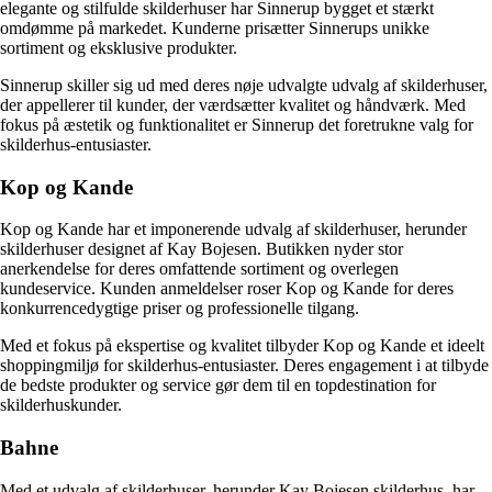
elegante og stilfulde skilderhuser har Sinnerup bygget et stærkt
omdømme på markedet. Kunderne prisætter Sinnerups unikke
sortiment og eksklusive produkter.
Sinnerup skiller sig ud med deres nøje udvalgte udvalg af skilderhuser,
der appellerer til kunder, der værdsætter kvalitet og håndværk. Med
fokus på æstetik og funktionalitet er Sinnerup det foretrukne valg for
skilderhus-entusiaster.
Kop og Kande
Kop og Kande har et imponerende udvalg af skilderhuser, herunder
skilderhuser designet af Kay Bojesen. Butikken nyder stor
anerkendelse for deres omfattende sortiment og overlegen
kundeservice. Kunden anmeldelser roser Kop og Kande for deres
konkurrencedygtige priser og professionelle tilgang.
Med et fokus på ekspertise og kvalitet tilbyder Kop og Kande et ideelt
shoppingmiljø for skilderhus-entusiaster. Deres engagement i at tilbyde
de bedste produkter og service gør dem til en topdestination for
skilderhuskunder.
Bahne
Med et udvalg af skilderhuser, herunder Kay Bojesen skilderhus, har