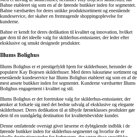
Bahne etableret sig som en af de førende butikker inden for segmentet.
Bahne værdsættes for deres unikke produktsortiment og enestående
kundeservice, der skaber en fremragende shoppingoplevelse for
kunderne.
Bahne er kendt for deres dedikation til kvalitet og innovation, hvilket
gør dem til det ideelle valg for skilderhus-entusiaster, der leder efter
eksklusive og smukt designede produkter.
Illums Bolighus
Illums Bolighus er et prestigefyldt hjem for skilderhuser, herunder de
populære Kay Bojesen skilderhuser. Med deres luksuriøse sortiment og
enestående kundeservice har Illums Bolighus etableret sig som en af de
mest ansete butikker inden for segmentet. Kunderne værdsætter Illums
Bolighus engagement i kvalitet og stil.
Illums Bolighus er det foretrukne valg for skilderhus-entusiaster, der
ønsker at forkæle sig med det bedste udvalg af eksklusive og elegante
skilderhuser. Deres dedikation til at tilbyde førsteklasses produkter gør
dem til en uundgåelig destination for kvalitetsbevidste kunder.
Denne omfattende oversigt giver læserne et dybtgående indblik i de
førende butikker inden for skilderhus-segmentet og hvorfor de er
ideelle destinationssteder for forbrugere, der søger disse specifikke