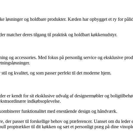
ske løsninger og holdbare produkter. Kæden har opbygget et ry for påli
r matcher deres tilgang til praktisk og holdbart køkkenudstyr.
ning og accessories. Med fokus på personlig service og eksklusive pro
etningsløsninger.
til og kvalitet, og som passer perfekt til det moderne hjem.
der er kendt for sit eksklusive udvalg af designermøbler og boligtilbehø
 ekstraordinære indkøbsoplevelse.
 kombinerer funktionalitet med enestående design og håndværk.
, der passer til forskellige behov og præferencer. Uanset om du leder efte
wpull proptrækker til dit køkken og sæt et personligt præg på dine vinopl