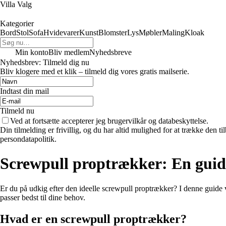
Villa Valg
Kategorier
Bord
Stol
Sofa
Hvidevarer
Kunst
Blomster
Lys
Møbler
Maling
Kloak
Min konto
Bliv medlem
Nyhedsbreve
Nyhedsbrev: Tilmeld dig nu
Bliv klogere med et klik – tilmeld dig vores gratis mailserie.
Indtast din mail
Tilmeld nu
Ved at fortsætte accepterer jeg brugervilkår og databeskyttelse.
Din tilmelding er frivillig, og du har altid mulighed for at trække den 
persondatapolitik.
Screwpull proptrækker: En guide 
Er du på udkig efter den ideelle screwpull proptrækker? I denne guide v
passer bedst til dine behov.
Hvad er en screwpull proptrækker?