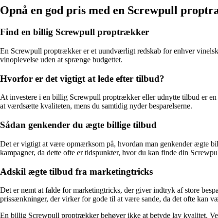
Opnå en god pris med en Screwpull proptr
Find en billig Screwpull proptrækker
En Screwpull proptrækker er et uundværligt redskab for enhver vinelsker
vinoplevelse uden at sprænge budgettet.
Hvorfor er det vigtigt at lede efter tilbud?
At investere i en billig Screwpull proptrækker eller udnytte tilbud er en
at værdsætte kvaliteten, mens du samtidig nyder besparelserne.
Sådan genkender du ægte billige tilbud
Det er vigtigt at være opmærksom på, hvordan man genkender ægte billi
kampagner, da dette ofte er tidspunkter, hvor du kan finde din Screwpull
Adskil ægte tilbud fra marketingtricks
Det er nemt at falde for marketingtricks, der giver indtryk af store be
prissænkninger, der virker for gode til at være sande, da det ofte kan væ
En billig Screwpull proptrækker behøver ikke at betyde lav kvalitet. V