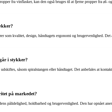
per fra vinflasker, kan den også bruges til at fjerne propper fra øl- og sp
ækker?
r som kvalitet, design, håndtagets ergonomi og brugervenlighed. Det a
går i stykker?
dskiftes, såsom spiralstangen eller håndtaget. Det anbefales at kontakte
itet på markedet?
dens pålidelighed, holdbarhed og brugervenlighed. Den har opnået anerk