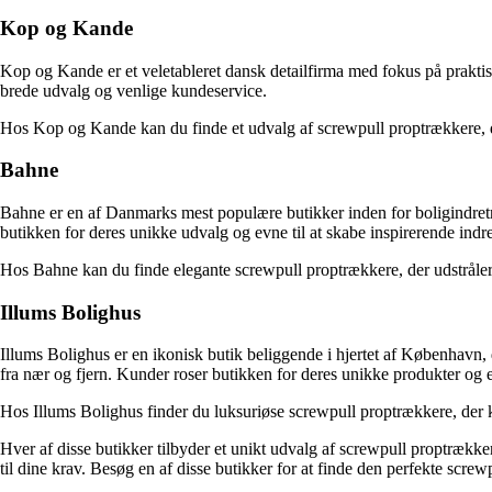
Kop og Kande
Kop og Kande er et veletableret dansk detailfirma med fokus på prakti
brede udvalg og venlige kundeservice.
Hos Kop og Kande kan du finde et udvalg af screwpull proptrækkere, de
Bahne
Bahne er en af Danmarks mest populære butikker inden for boligindret
butikken for deres unikke udvalg og evne til at skabe inspirerende indr
Hos Bahne kan du finde elegante screwpull proptrækkere, der udstråler s
Illums Bolighus
Illums Bolighus er en ikonisk butik beliggende i hjertet af København, 
fra nær og fjern. Kunder roser butikken for deres unikke produkter og
Hos Illums Bolighus finder du luksuriøse screwpull proptrækkere, der
Hver af disse butikker tilbyder et unikt udvalg af screwpull proptrækkere
til dine krav. Besøg en af disse butikker for at finde den perfekte scre