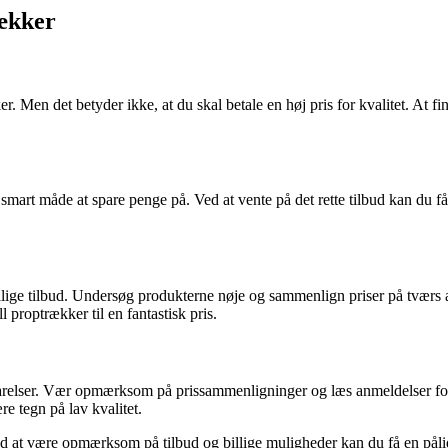
ækker
. Men det betyder ikke, at du skal betale en høj pris for kvalitet. At 
 smart måde at spare penge på. Ved at vente på det rette tilbud kan du få
ge tilbud. Undersøg produkterne nøje og sammenlign priser på tværs af
 proptrækker til en fantastisk pris.
sparelser. Vær opmærksom på prissammenligninger og læs anmeldelser for 
re tegn på lav kvalitet.
ed at være opmærksom på tilbud og billige muligheder kan du få en pålid