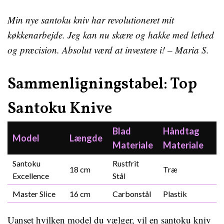
Min nye santoku kniv har revolutioneret mit
køkkenarbejde. Jeg kan nu skære og hakke med lethed
og præcision. Absolut værd at investere i! – Maria S.
Sammenligningstabel: Top
Santoku Knive
Blad
Håndtag
Model
Længde
Materiale
Materiale
Santoku
Rustfrit
18 cm
Træ
Excellence
Stål
Master Slice
16 cm
Carbonstål
Plastik
Uanset hvilken model du vælger, vil en santoku kniv