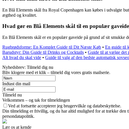
En Blå Elements skål fra Royal Copenhagen kan købes i udvalgte butikk
ægthed og kvalitet.
Hvad gør en Blå Elements skål til en populær gaveid
En Blå Elements skål er en populær gaveide på grund af sit smukke des
Rugbrødsforme: En Komplet Guide til Dit Næste Køb
•
En guide til
Barudstyr: Din Guide til Drinks og Cocktails
•
Guide til at vælge de
Alt hvad du skal vide
•
Guide til valg af den bedste automatisk sovse
Nyhedsbrev: Tilmeld dig nu
Bliv klogere med et klik – tilmeld dig vores gratis mailserie.
Indtast din mail
Tilmeld nu
Velkommen – og tak for tilmeldingen
Ved at fortsætte accepterer jeg brugervilkår og databeskyttelse.
Din tilmelding er frivillig, og du har altid mulighed for at trække den
persondatapolitik.
Lær os at kende