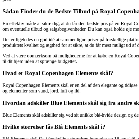
Sådan Finder du de Bedste Tilbud på Royal Copenh
En effektiv måde at sikre dig, at du får den bedste pris på en Royal 
om eventuelle tilbud og salgsbegivenheder. Du kan også holde øje med 
Det er ligeledes en god idé at sammenligne priser på forskellige pla
produktets kvalitet og ægthed for at sikre, at du får mest muligt ud af d
Ved at være opmærksom på mulighederne for at købe en Royal Copenhage
til dit hjem uden at sprænge budgettet.
Hvad er Royal Copenhagen Elements skål?
Royal Copenhagen Elements skål er en del af den elegante og tidløse E
og elementer som vand, jord, luft og ild.
Hvordan adskiller Blue Elements skål sig fra andre s
Blue Elements skål adskiller sig ved sit unikke blå-hvide design og de
Hvilke størrelser fås Blå Elements skål i?
Blå Elements skål fås i forskellige størrelser, herunder en 18 cm skål, d