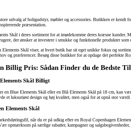
store udvalg af boligudstyr, møbler og accessories. Butikken er kendt f
nspirerende præsentation.
ts Skål i deres sortiment for at imødekomme deres kræsne kunder. Med f
rugere, der ønsker at investere i smukke og funktionelle produkter som d
ments Skål viser, at hvert butik har sit eget unikke fokus og sortiment
s behov og præferencer. Besøg disse butikker for at opdage det perfekte R
 Billig Pris: Sådan Finder du de Bedste Ti
Elements Skål Billigt
er en Blue Elements Skål eller en Blå Elements Skål på 18 cm, kan væ
 nyde et luksuriøst design og høj kvalitet, men også for at opnå stor værdi
en Elements Skål
rkedsføringsfif, når du er på udkig efter en Royal Copenhagen Elements 
 Vær opmærksom på særlige rabatter, kampagner og salgsbegivenheder, de