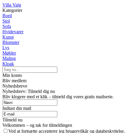
Villa Valg
Kategorier
Bord
Stol
Sofa
Hvidevarer
Kunst
Blomster
Lys
Møbler
Maling
Kloak
Min konto
Bliv medlem
Nyhedsbreve
Nyhedsbrev: Tilmeld dig nu
Bliv klogere med et klik – tilmeld dig vores gratis mailserie.
Indtast din mail
Tilmeld nu
Velkommen – og tak for tilmeldingen
Ved at fortsætte accepterer jeg brugervilkår og databeskyttelse.