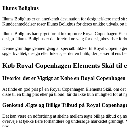
Illums Bolighus
Illums Bolighus er en anerkendt destination for designelskere med sit 
Kundeanmeldelser roser Illums Bolighus for deres unikke udvalg og i
Illums Bolighus har sørget for at inkorporere Royal Copenhagen Elemen
design. Illums Bolighus er det foretrukne valg for designbevidste forb
Denne grundige gennemgang af specialbutikker til Royal Copenhagen Ele
søger kvalitet, design eller luksus, er der en butik, der passer til en
Køb Royal Copenhagen Elements Skål til en
Hvorfor det er Vigtigt at Købe en Royal Copenhagen 
At finde en god pris på en Royal Copenhagen Elements Skål, om det 
disse til en billig pris eller på tilbud, får du ikke kun mulighed for at
Genkend Ægte og Billige Tilbud på Royal Copenhag
Det kan være en udfordring at skelne mellem ægte billige tilbud og ma
overveje at tjekke flere forhandlere og undersøge markedet grundigt.
pris.