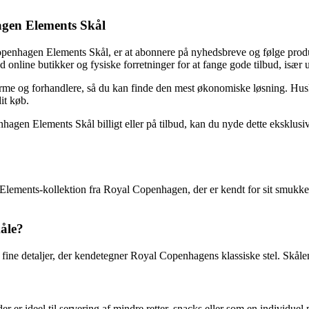
agen Elements Skål
Copenhagen Elements Skål, er at abonnere på nyhedsbreve og følge produ
online butikker og fysiske forretninger for at fange gode tilbud, især
tforme og forhandlere, så du kan finde den mest økonomiske løsning. H
it køb.
n Elements Skål billigt eller på tilbud, kan du nyde dette eksklusive p
lements-kollektion fra Royal Copenhagen, der er kendt for sit smukke d
kåle?
 fine detaljer, der kendetegner Royal Copenhagens klassiske stel. Skålen 
er er ideel til servering af mindre retter, snacks eller som en individuel