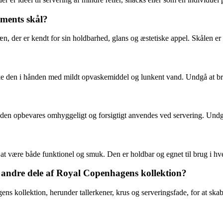
ements skål?
n, der er kendt for sin holdbarhed, glans og æstetiske appel. Skålen er
aske den i hånden med mildt opvaskemiddel og lunkent vand. Undgå at br
 den opbevares omhyggeligt og forsigtigt anvendes ved servering. Undgå
il at være både funktionel og smuk. Den er holdbar og egnet til brug i h
ndre dele af Royal Copenhagens kollektion?
s kollektion, herunder tallerkener, krus og serveringsfade, for at s