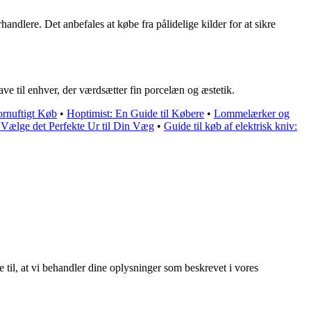
ndlere. Det anbefales at købe fra pålidelige kilder for at sikre
ve til enhver, der værdsætter fin porcelæn og æstetik.
ornuftigt Køb
•
Hoptimist: En Guide til Købere
•
Lommelærker og
 Vælge det Perfekte Ur til Din Væg
•
Guide til køb af elektrisk kniv:
e til, at vi behandler dine oplysninger som beskrevet i vores