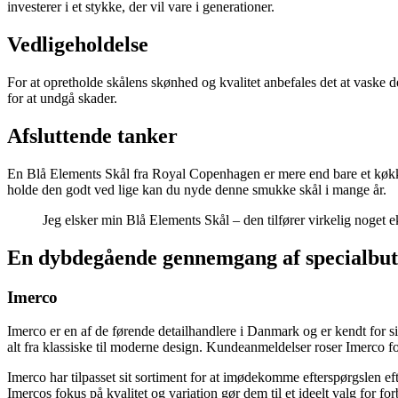
investerer i et stykke, der vil vare i generationer.
Vedligeholdelse
For at opretholde skålens skønhed og kvalitet anbefales det at vaske
for at undgå skader.
Afsluttende tanker
En Blå Elements Skål fra Royal Copenhagen er mere end bare et køkken
holde den godt ved lige kan du nyde denne smukke skål i mange år.
Jeg elsker min Blå Elements Skål – den tilfører virkelig noget e
En dybdegående gennemgang af specialbuti
Imerco
Imerco er en af de førende detailhandlere i Danmark og er kendt for s
alt fra klassiske til moderne design. Kundeanmeldelser roser Imerco fo
Imerco har tilpasset sit sortiment for at imødekomme efterspørgslen e
Imercos fokus på kvalitet og variation gør dem til et ideelt valg for f