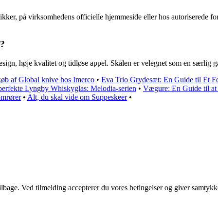
er, på virksomhedens officielle hjemmeside eller hos autoriserede forha
e?
ign, høje kvalitet og tidløse appel. Skålen er velegnet som en særlig ga
 køb af Global knive hos Imerco
•
Eva Trio Grydesæt: En Guide til Et F
t perfekte Lyngby Whiskyglas: Melodia-serien
•
Vægure: En Guide til at
omrører
•
Alt, du skal vide om Suppeskeer
•
 tilbage. Ved tilmelding accepterer du vores betingelser og giver samtykk