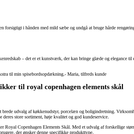
 den forsigtigt i hånden med mild sæbe og undgå at bruge hårde rengøri
redskab – det er et kunstværk, der kan bringe glæde og elegance til di
kstra til min spisebordsopdækning.- Maria, tilfreds kunde
kker til royal copenhagen elements skål
it brede udvalg af køkkenudstyr, porcelæn og boligindretning. Virksomh
r deres store sortiment, høje kvalitet og god kundeservice.
fter Royal Copenhagen Elements Skål. Med et udvalg af forskellige størr
orbrugere, der ønsker denne specifikke produkttype.