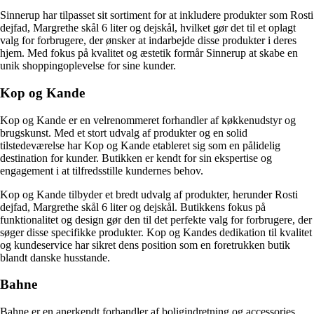
Sinnerup har tilpasset sit sortiment for at inkludere produkter som Rosti
dejfad, Margrethe skål 6 liter og dejskål, hvilket gør det til et oplagt
valg for forbrugere, der ønsker at indarbejde disse produkter i deres
hjem. Med fokus på kvalitet og æstetik formår Sinnerup at skabe en
unik shoppingoplevelse for sine kunder.
Kop og Kande
Kop og Kande er en velrenommeret forhandler af køkkenudstyr og
brugskunst. Med et stort udvalg af produkter og en solid
tilstedeværelse har Kop og Kande etableret sig som en pålidelig
destination for kunder. Butikken er kendt for sin ekspertise og
engagement i at tilfredsstille kundernes behov.
Kop og Kande tilbyder et bredt udvalg af produkter, herunder Rosti
dejfad, Margrethe skål 6 liter og dejskål. Butikkens fokus på
funktionalitet og design gør den til det perfekte valg for forbrugere, der
søger disse specifikke produkter. Kop og Kandes dedikation til kvalitet
og kundeservice har sikret dens position som en foretrukken butik
blandt danske husstande.
Bahne
Bahne er en anerkendt forhandler af boligindretning og accessories