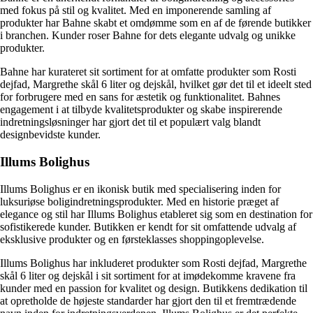
med fokus på stil og kvalitet. Med en imponerende samling af
produkter har Bahne skabt et omdømme som en af de førende butikker
i branchen. Kunder roser Bahne for dets elegante udvalg og unikke
produkter.
Bahne har kurateret sit sortiment for at omfatte produkter som Rosti
dejfad, Margrethe skål 6 liter og dejskål, hvilket gør det til et ideelt sted
for forbrugere med en sans for æstetik og funktionalitet. Bahnes
engagement i at tilbyde kvalitetsprodukter og skabe inspirerende
indretningsløsninger har gjort det til et populært valg blandt
designbevidste kunder.
Illums Bolighus
Illums Bolighus er en ikonisk butik med specialisering inden for
luksuriøse boligindretningsprodukter. Med en historie præget af
elegance og stil har Illums Bolighus etableret sig som en destination for
sofistikerede kunder. Butikken er kendt for sit omfattende udvalg af
eksklusive produkter og en førsteklasses shoppingoplevelse.
Illums Bolighus har inkluderet produkter som Rosti dejfad, Margrethe
skål 6 liter og dejskål i sit sortiment for at imødekomme kravene fra
kunder med en passion for kvalitet og design. Butikkens dedikation til
at opretholde de højeste standarder har gjort den til et fremtrædende