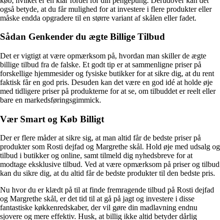
køb, hvilket er en klar fordel for din pengepung. Derudover kan det
også betyde, at du får mulighed for at investere i flere produkter eller
måske endda opgradere til en større variant af skålen eller fadet.
Sådan Genkender du ægte Billige Tilbud
Det er vigtigt at være opmærksom på, hvordan man skiller de ægte
billige tilbud fra de falske. Et godt tip er at sammenligne priser på
forskellige hjemmesider og fysiske butikker for at sikre dig, at du rent
faktisk får en god pris. Desuden kan det være en god idé at holde øje
med tidligere priser på produkterne for at se, om tilbuddet er reelt eller
bare en markedsføringsgimmick.
Vær Smart og Køb Billigt
Der er flere måder at sikre sig, at man altid får de bedste priser på
produkter som Rosti dejfad og Margrethe skål. Hold øje med udsalg og
tilbud i butikker og online, samt tilmeld dig nyhedsbreve for at
modtage eksklusive tilbud. Ved at være opmærksom på priser og tilbud
kan du sikre dig, at du altid får de bedste produkter til den bedste pris.
Nu hvor du er klædt på til at finde fremragende tilbud på Rosti dejfad
og Margrethe skål, er det tid til at gå på jagt og investere i disse
fantastiske køkkenredskaber, der vil gøre din madlavning endnu
sjovere og mere effektiv. Husk, at billig ikke altid betyder dårlig