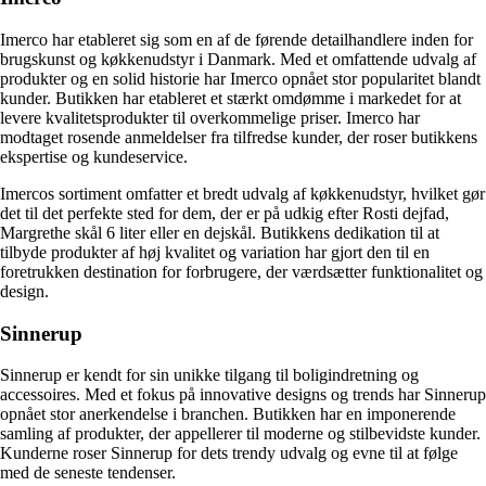
Imerco har etableret sig som en af de førende detailhandlere inden for
brugskunst og køkkenudstyr i Danmark. Med et omfattende udvalg af
produkter og en solid historie har Imerco opnået stor popularitet blandt
kunder. Butikken har etableret et stærkt omdømme i markedet for at
levere kvalitetsprodukter til overkommelige priser. Imerco har
modtaget rosende anmeldelser fra tilfredse kunder, der roser butikkens
ekspertise og kundeservice.
Imercos sortiment omfatter et bredt udvalg af køkkenudstyr, hvilket gør
det til det perfekte sted for dem, der er på udkig efter Rosti dejfad,
Margrethe skål 6 liter eller en dejskål. Butikkens dedikation til at
tilbyde produkter af høj kvalitet og variation har gjort den til en
foretrukken destination for forbrugere, der værdsætter funktionalitet og
design.
Sinnerup
Sinnerup er kendt for sin unikke tilgang til boligindretning og
accessoires. Med et fokus på innovative designs og trends har Sinnerup
opnået stor anerkendelse i branchen. Butikken har en imponerende
samling af produkter, der appellerer til moderne og stilbevidste kunder.
Kunderne roser Sinnerup for dets trendy udvalg og evne til at følge
med de seneste tendenser.