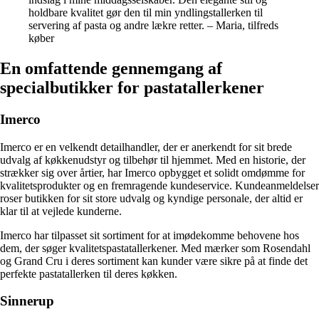
holdbare kvalitet gør den til min yndlingstallerken til
servering af pasta og andre lækre retter. – Maria, tilfreds
køber
En omfattende gennemgang af
specialbutikker for pastatallerkener
Imerco
Imerco er en velkendt detailhandler, der er anerkendt for sit brede
udvalg af køkkenudstyr og tilbehør til hjemmet. Med en historie, der
strækker sig over årtier, har Imerco opbygget et solidt omdømme for
kvalitetsprodukter og en fremragende kundeservice. Kundeanmeldelser
roser butikken for sit store udvalg og kyndige personale, der altid er
klar til at vejlede kunderne.
Imerco har tilpasset sit sortiment for at imødekomme behovene hos
dem, der søger kvalitetspastatallerkener. Med mærker som Rosendahl
og Grand Cru i deres sortiment kan kunder være sikre på at finde det
perfekte pastatallerken til deres køkken.
Sinnerup