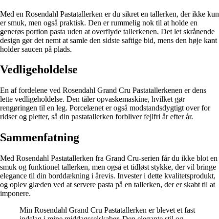
Med en Rosendahl Pastatallerken er du sikret en tallerken, der ikke kun
er smuk, men også praktisk. Den er rummelig nok til at holde en
generøs portion pasta uden at overflyde tallerkenen. Det let skrånende
design gør det nemt at samle den sidste saftige bid, mens den høje kant
holder saucen på plads.
Vedligeholdelse
En af fordelene ved Rosendahl Grand Cru Pastatallerkenen er dens
lette vedligeholdelse. Den tåler opvaskemaskine, hvilket gør
rengøringen til en leg. Porcelænet er også modstandsdygtigt over for
ridser og pletter, så din pastatallerken forbliver fejlfri år efter år.
Sammenfatning
Med Rosendahl Pastatallerken fra Grand Cru-serien får du ikke blot en
smuk og funktionel tallerken, men også et tidløst stykke, der vil bringe
elegance til din borddækning i årevis. Invester i dette kvalitetsprodukt,
og oplev glæden ved at servere pasta på en tallerken, der er skabt til at
imponere.
Min Rosendahl Grand Cru Pastatallerken er blevet et fast
indslag i mine middagsselskaber. Den elegante stil og