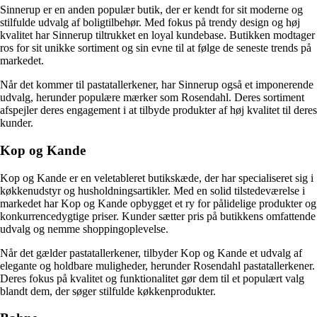
Sinnerup er en anden populær butik, der er kendt for sit moderne og
stilfulde udvalg af boligtilbehør. Med fokus på trendy design og høj
kvalitet har Sinnerup tiltrukket en loyal kundebase. Butikken modtager
ros for sit unikke sortiment og sin evne til at følge de seneste trends på
markedet.
Når det kommer til pastatallerkener, har Sinnerup også et imponerende
udvalg, herunder populære mærker som Rosendahl. Deres sortiment
afspejler deres engagement i at tilbyde produkter af høj kvalitet til deres
kunder.
Kop og Kande
Kop og Kande er en veletableret butikskæde, der har specialiseret sig i
køkkenudstyr og husholdningsartikler. Med en solid tilstedeværelse i
markedet har Kop og Kande opbygget et ry for pålidelige produkter og
konkurrencedygtige priser. Kunder sætter pris på butikkens omfattende
udvalg og nemme shoppingoplevelse.
Når det gælder pastatallerkener, tilbyder Kop og Kande et udvalg af
elegante og holdbare muligheder, herunder Rosendahl pastatallerkener.
Deres fokus på kvalitet og funktionalitet gør dem til et populært valg
blandt dem, der søger stilfulde køkkenprodukter.