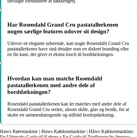
udvalgte forhandlere af køkkengrej.
Har Rosendahl Grand Cru pastatallerkenen
nogen særlige features udover sit design?
Udover sit elegante udseende, kan nogle Rosendahl Grand Cru
pastatallerkener have små detaljer som en diskret branding eller
en fin kant, der giver et ekstra touch til borddækningen.
Hvordan kan man matche Rosendahl
pastatallerkenen med andre dele af
borddækningen?
Rosendahl pastatallerkenen kan let matches med andre dele af
Rosendahl Grand Cru serien, såsom skåle, glas og bestik, for at
skabe en sammenhængende og stilfuld bordopdækning.
Haws Røremaskine | Haws Køkkenmaskine | Hâws Køkkenmaskine:
En Ultimativ Guide til Købere
•
En Guide til Træfigurer fra Imerco: