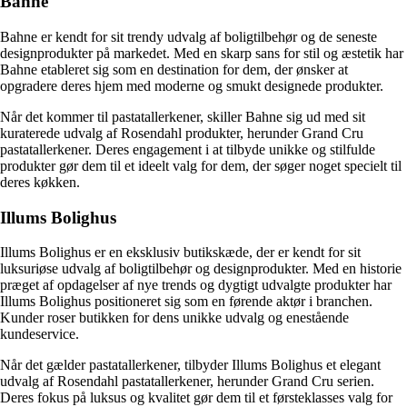
Bahne
Bahne er kendt for sit trendy udvalg af boligtilbehør og de seneste
designprodukter på markedet. Med en skarp sans for stil og æstetik har
Bahne etableret sig som en destination for dem, der ønsker at
opgradere deres hjem med moderne og smukt designede produkter.
Når det kommer til pastatallerkener, skiller Bahne sig ud med sit
kuraterede udvalg af Rosendahl produkter, herunder Grand Cru
pastatallerkener. Deres engagement i at tilbyde unikke og stilfulde
produkter gør dem til et ideelt valg for dem, der søger noget specielt til
deres køkken.
Illums Bolighus
Illums Bolighus er en eksklusiv butikskæde, der er kendt for sit
luksuriøse udvalg af boligtilbehør og designprodukter. Med en historie
præget af opdagelser af nye trends og dygtigt udvalgte produkter har
Illums Bolighus positioneret sig som en førende aktør i branchen.
Kunder roser butikken for dens unikke udvalg og enestående
kundeservice.
Når det gælder pastatallerkener, tilbyder Illums Bolighus et elegant
udvalg af Rosendahl pastatallerkener, herunder Grand Cru serien.
Deres fokus på luksus og kvalitet gør dem til et førsteklasses valg for