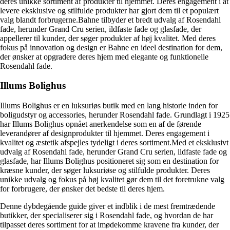
deres unikke sortiment af produkter til hjemmet. Deres engagement i at
levere eksklusive og stilfulde produkter har gjort dem til et populært
valg blandt forbrugerne.Bahne tilbyder et bredt udvalg af Rosendahl
fade, herunder Grand Cru serien, ildfaste fade og glasfade, der
appellerer til kunder, der søger produkter af høj kvalitet. Med deres
fokus på innovation og design er Bahne en ideel destination for dem,
der ønsker at opgradere deres hjem med elegante og funktionelle
Rosendahl fade.
Illums Bolighus
Illums Bolighus er en luksuriøs butik med en lang historie inden for
boligudstyr og accessories, herunder Rosendahl fade. Grundlagt i 1925
har Illums Bolighus opnået anerkendelse som en af de førende
leverandører af designprodukter til hjemmet. Deres engagement i
kvalitet og æstetik afspejles tydeligt i deres sortiment.Med et eksklusivt
udvalg af Rosendahl fade, herunder Grand Cru serien, ildfaste fade og
glasfade, har Illums Bolighus positioneret sig som en destination for
kræsne kunder, der søger luksuriøse og stilfulde produkter. Deres
unikke udvalg og fokus på høj kvalitet gør dem til det foretrukne valg
for forbrugere, der ønsker det bedste til deres hjem.
Denne dybdegående guide giver et indblik i de mest fremtrædende
butikker, der specialiserer sig i Rosendahl fade, og hvordan de har
tilpasset deres sortiment for at imødekomme kravene fra kunder, der