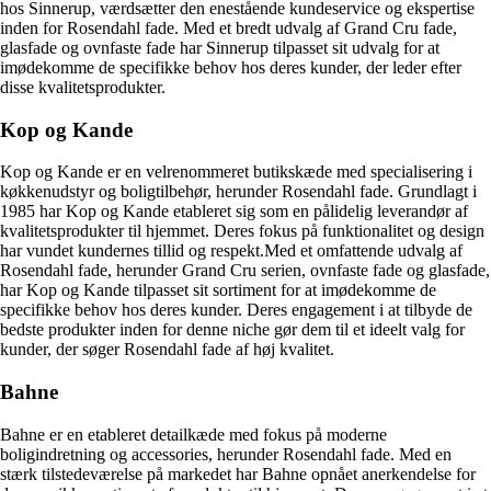
hos Sinnerup, værdsætter den enestående kundeservice og ekspertise
inden for Rosendahl fade. Med et bredt udvalg af Grand Cru fade,
glasfade og ovnfaste fade har Sinnerup tilpasset sit udvalg for at
imødekomme de specifikke behov hos deres kunder, der leder efter
disse kvalitetsprodukter.
Kop og Kande
Kop og Kande er en velrenommeret butikskæde med specialisering i
køkkenudstyr og boligtilbehør, herunder Rosendahl fade. Grundlagt i
1985 har Kop og Kande etableret sig som en pålidelig leverandør af
kvalitetsprodukter til hjemmet. Deres fokus på funktionalitet og design
har vundet kundernes tillid og respekt.Med et omfattende udvalg af
Rosendahl fade, herunder Grand Cru serien, ovnfaste fade og glasfade,
har Kop og Kande tilpasset sit sortiment for at imødekomme de
specifikke behov hos deres kunder. Deres engagement i at tilbyde de
bedste produkter inden for denne niche gør dem til et ideelt valg for
kunder, der søger Rosendahl fade af høj kvalitet.
Bahne
Bahne er en etableret detailkæde med fokus på moderne
boligindretning og accessories, herunder Rosendahl fade. Med en
stærk tilstedeværelse på markedet har Bahne opnået anerkendelse for