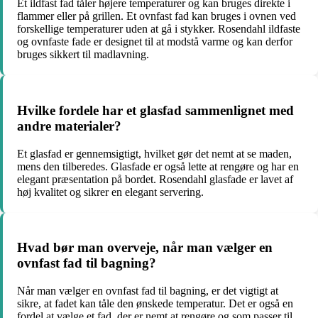
Et ildfast fad tåler højere temperaturer og kan bruges direkte i
flammer eller på grillen. Et ovnfast fad kan bruges i ovnen ved
forskellige temperaturer uden at gå i stykker. Rosendahl ildfaste
og ovnfaste fade er designet til at modstå varme og kan derfor
bruges sikkert til madlavning.
Hvilke fordele har et glasfad sammenlignet med
andre materialer?
Et glasfad er gennemsigtigt, hvilket gør det nemt at se maden,
mens den tilberedes. Glasfade er også lette at rengøre og har en
elegant præsentation på bordet. Rosendahl glasfade er lavet af
høj kvalitet og sikrer en elegant servering.
Hvad bør man overveje, når man vælger en
ovnfast fad til bagning?
Når man vælger en ovnfast fad til bagning, er det vigtigt at
sikre, at fadet kan tåle den ønskede temperatur. Det er også en
fordel at vælge et fad, der er nemt at rengøre og som passer til