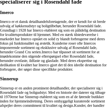
specialiserer sig i Rosendahl fade
Imerco
Imerco er et dansk detailhandelsforetagende, der er kendt for sit brede
udvalg af køkkenudstyr og boligtilbehør, herunder Rosendahl fade.
Grundlagt i 1928 har Imerco etableret sig som en pålidelig destination
for kvalitetsprodukter til hjemmet. Med en stærk tilstedeværelse i
markedet har Imerco opnået en solid ry blandt forbrugerne med deres
fokus på funktionalitet og æstetik. Kunderne roser ofte Imercos
imponerende sortiment og eksklusive udvalg af Rosendahl fade,
herunder Grand Cru serien.Imerco har tilpasset sit sortiment for at
imødekomme den stigende efterspørgsel efter Rosendahl fade,
herunder ovnfaste, ildfaste og glasfade. Med deres ekspertise og
dedikation til kvalitet har Imerco gjort det til den ideelle destination for
forbrugere, der søger disse specifikke produkter.
Sinnerup
Sinnerup er en anden prominent detailhandler, der specialiserer sig i
Rosendahl fade og boligudstyr. Med en historie der daterer sig tilbage
til 1970erne har Sinnerup etableret sig som en af de førende butikker
inden for hjemmeindretning. Deres omhyggeligt kuraterede sortiment
afspejler deres commitment til kvalitet og design.Kunder, der handler