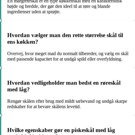
En margreteskål er en type køkkenskål med en karakteristisk
højde og bredde, der gør den ideel til at røre og blande
ingredienser uden at sprøjte.
Hvordan vælger man den rette størrelse skål til
ens køkken?
Overvej, hvor meget mad du normalt tilbereder, og vælg en skål
med passende kapacitet for at undgå spild eller overfyldning.
Hvordan vedligeholder man bedst en røreskål
med låg?
Rengør skålen efter brug med mildt sæbevand og undgå skarpe
redskaber for at bevare skålens levetid.
Hvilke egenskaber gør en piskeskål med låg