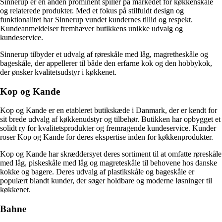
Sinnerup er en anden prominent spiller på markedet for køkkenskåle
og relaterede produkter. Med et fokus på stilfuldt design og
funktionalitet har Sinnerup vundet kundernes tillid og respekt.
Kundeanmeldelser fremhæver butikkens unikke udvalg og
kundeservice.
Sinnerup tilbyder et udvalg af røreskåle med låg, magretheskåle og
bageskåle, der appellerer til både den erfarne kok og den hobbykok,
der ønsker kvalitetsudstyr i køkkenet.
Kop og Kande
Kop og Kande er en etableret butikskæde i Danmark, der er kendt for
sit brede udvalg af køkkenudstyr og tilbehør. Butikken har opbygget et
solidt ry for kvalitetsprodukter og fremragende kundeservice. Kunder
roser Kop og Kande for deres ekspertise inden for køkkenprodukter.
Kop og Kande har skræddersyet deres sortiment til at omfatte røreskåle
med låg, piskeskåle med låg og magreteskåle til behovene hos danske
kokke og bagere. Deres udvalg af plastikskåle og bageskåle er
populært blandt kunder, der søger holdbare og moderne løsninger til
køkkenet.
Bahne