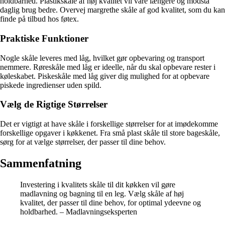
holdbarhed. Plastikskåle af høj kvalitet vil vare længere og modstå
daglig brug bedre. Overvej margrethe skåle af god kvalitet, som du kan
finde på tilbud hos føtex.
Praktiske Funktioner
Nogle skåle leveres med låg, hvilket gør opbevaring og transport
nemmere. Røreskåle med låg er ideelle, når du skal opbevare rester i
køleskabet. Piskeskåle med låg giver dig mulighed for at opbevare
piskede ingredienser uden spild.
Vælg de Rigtige Størrelser
Det er vigtigt at have skåle i forskellige størrelser for at imødekomme
forskellige opgaver i køkkenet. Fra små plast skåle til store bageskåle,
sørg for at vælge størrelser, der passer til dine behov.
Sammenfatning
Investering i kvalitets skåle til dit køkken vil gøre
madlavning og bagning til en leg. Vælg skåle af høj
kvalitet, der passer til dine behov, for optimal ydeevne og
holdbarhed. – Madlavningseksperten