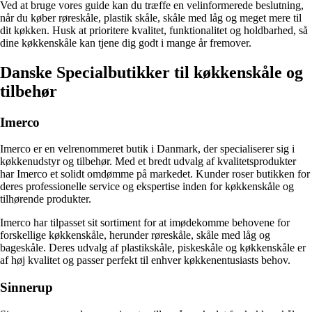
Ved at bruge vores guide kan du træffe en velinformerede beslutning,
når du køber røreskåle, plastik skåle, skåle med låg og meget mere til
dit køkken. Husk at prioritere kvalitet, funktionalitet og holdbarhed, så
dine køkkenskåle kan tjene dig godt i mange år fremover.
Danske Specialbutikker til køkkenskåle og
tilbehør
Imerco
Imerco er en velrenommeret butik i Danmark, der specialiserer sig i
køkkenudstyr og tilbehør. Med et bredt udvalg af kvalitetsprodukter
har Imerco et solidt omdømme på markedet. Kunder roser butikken for
deres professionelle service og ekspertise inden for køkkenskåle og
tilhørende produkter.
Imerco har tilpasset sit sortiment for at imødekomme behovene for
forskellige køkkenskåle, herunder røreskåle, skåle med låg og
bageskåle. Deres udvalg af plastikskåle, piskeskåle og køkkenskåle er
af høj kvalitet og passer perfekt til enhver køkkenentusiasts behov.
Sinnerup