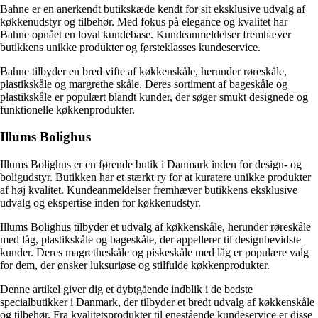
Bahne er en anerkendt butikskæde kendt for sit eksklusive udvalg af
køkkenudstyr og tilbehør. Med fokus på elegance og kvalitet har
Bahne opnået en loyal kundebase. Kundeanmeldelser fremhæver
butikkens unikke produkter og førsteklasses kundeservice.
Bahne tilbyder en bred vifte af køkkenskåle, herunder røreskåle,
plastikskåle og margrethe skåle. Deres sortiment af bageskåle og
plastikskåle er populært blandt kunder, der søger smukt designede og
funktionelle køkkenprodukter.
Illums Bolighus
Illums Bolighus er en førende butik i Danmark inden for design- og
boligudstyr. Butikken har et stærkt ry for at kuratere unikke produkter
af høj kvalitet. Kundeanmeldelser fremhæver butikkens eksklusive
udvalg og ekspertise inden for køkkenudstyr.
Illums Bolighus tilbyder et udvalg af køkkenskåle, herunder røreskåle
med låg, plastikskåle og bageskåle, der appellerer til designbevidste
kunder. Deres magretheskåle og piskeskåle med låg er populære valg
for dem, der ønsker luksuriøse og stilfulde køkkenprodukter.
Denne artikel giver dig et dybtgående indblik i de bedste
specialbutikker i Danmark, der tilbyder et bredt udvalg af køkkenskåle
og tilbehør. Fra kvalitetsprodukter til enestående kundeservice er disse