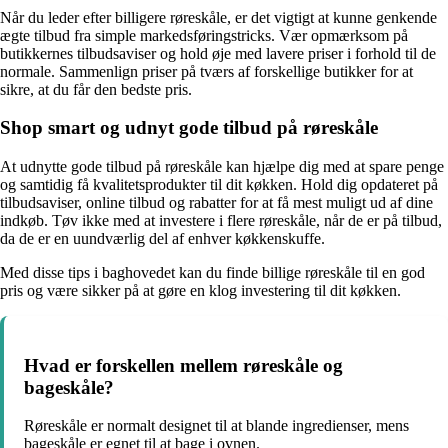
Når du leder efter billigere røreskåle, er det vigtigt at kunne genkende
ægte tilbud fra simple markedsføringstricks. Vær opmærksom på
butikkernes tilbudsaviser og hold øje med lavere priser i forhold til de
normale. Sammenlign priser på tværs af forskellige butikker for at
sikre, at du får den bedste pris.
Shop smart og udnyt gode tilbud på røreskåle
At udnytte gode tilbud på røreskåle kan hjælpe dig med at spare penge
og samtidig få kvalitetsprodukter til dit køkken. Hold dig opdateret på
tilbudsaviser, online tilbud og rabatter for at få mest muligt ud af dine
indkøb. Tøv ikke med at investere i flere røreskåle, når de er på tilbud,
da de er en uundværlig del af enhver køkkenskuffe.
Med disse tips i baghovedet kan du finde billige røreskåle til en god
pris og være sikker på at gøre en klog investering til dit køkken.
Hvad er forskellen mellem røreskåle og
bageskåle?
Røreskåle er normalt designet til at blande ingredienser, mens
bageskåle er egnet til at bage i ovnen.