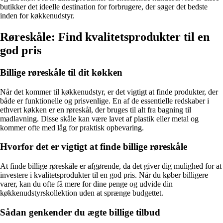
butikker det ideelle destination for forbrugere, der søger det bedste
inden for køkkenudstyr.
Røreskåle: Find kvalitetsprodukter til en
god pris
Billige røreskåle til dit køkken
Når det kommer til køkkenudstyr, er det vigtigt at finde produkter, der
både er funktionelle og prisvenlige. En af de essentielle redskaber i
ethvert køkken er en røreskål, der bruges til alt fra bagning til
madlavning. Disse skåle kan være lavet af plastik eller metal og
kommer ofte med låg for praktisk opbevaring.
Hvorfor det er vigtigt at finde billige røreskåle
At finde billige røreskåle er afgørende, da det giver dig mulighed for at
investere i kvalitetsprodukter til en god pris. Når du køber billigere
varer, kan du ofte få mere for dine penge og udvide din
køkkenudstyrskollektion uden at sprænge budgettet.
Sådan genkender du ægte billige tilbud