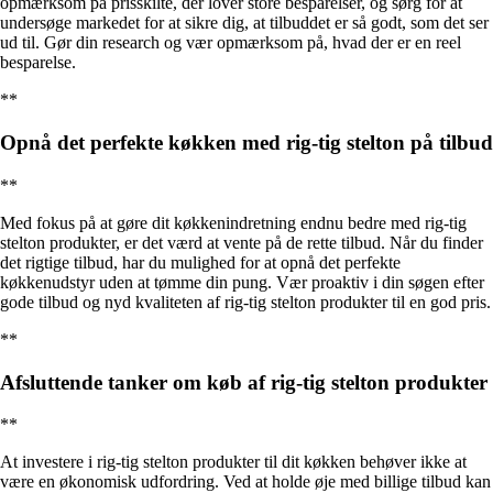
opmærksom på prisskilte, der lover store besparelser, og sørg for at
undersøge markedet for at sikre dig, at tilbuddet er så godt, som det ser
ud til. Gør din research og vær opmærksom på, hvad der er en reel
besparelse.
**
Opnå det perfekte køkken med rig-tig stelton på tilbud
**
Med fokus på at gøre dit køkkenindretning endnu bedre med rig-tig
stelton produkter, er det værd at vente på de rette tilbud. Når du finder
det rigtige tilbud, har du mulighed for at opnå det perfekte
køkkenudstyr uden at tømme din pung. Vær proaktiv i din søgen efter
gode tilbud og nyd kvaliteten af rig-tig stelton produkter til en god pris.
**
Afsluttende tanker om køb af rig-tig stelton produkter
**
At investere i rig-tig stelton produkter til dit køkken behøver ikke at
være en økonomisk udfordring. Ved at holde øje med billige tilbud kan