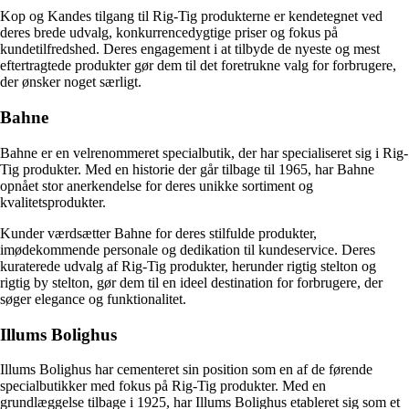
Kop og Kandes tilgang til Rig-Tig produkterne er kendetegnet ved
deres brede udvalg, konkurrencedygtige priser og fokus på
kundetilfredshed. Deres engagement i at tilbyde de nyeste og mest
eftertragtede produkter gør dem til det foretrukne valg for forbrugere,
der ønsker noget særligt.
Bahne
Bahne er en velrenommeret specialbutik, der har specialiseret sig i Rig-
Tig produkter. Med en historie der går tilbage til 1965, har Bahne
opnået stor anerkendelse for deres unikke sortiment og
kvalitetsprodukter.
Kunder værdsætter Bahne for deres stilfulde produkter,
imødekommende personale og dedikation til kundeservice. Deres
kuraterede udvalg af Rig-Tig produkter, herunder rigtig stelton og
rigtig by stelton, gør dem til en ideel destination for forbrugere, der
søger elegance og funktionalitet.
Illums Bolighus
Illums Bolighus har cementeret sin position som en af de førende
specialbutikker med fokus på Rig-Tig produkter. Med en
grundlæggelse tilbage i 1925, har Illums Bolighus etableret sig som et