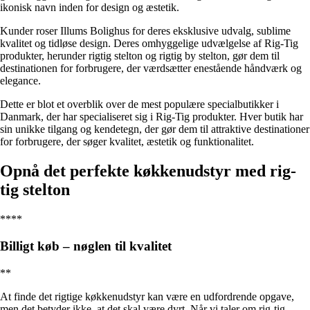
ikonisk navn inden for design og æstetik.
Kunder roser Illums Bolighus for deres eksklusive udvalg, sublime
kvalitet og tidløse design. Deres omhyggelige udvælgelse af Rig-Tig
produkter, herunder rigtig stelton og rigtig by stelton, gør dem til
destinationen for forbrugere, der værdsætter enestående håndværk og
elegance.
Dette er blot et overblik over de mest populære specialbutikker i
Danmark, der har specialiseret sig i Rig-Tig produkter. Hver butik har
sin unikke tilgang og kendetegn, der gør dem til attraktive destinationer
for forbrugere, der søger kvalitet, æstetik og funktionalitet.
Opnå det perfekte køkkenudstyr med rig-
tig stelton
****
Billigt køb – nøglen til kvalitet
**
At finde det rigtige køkkenudstyr kan være en udfordrende opgave,
men det betyder ikke, at det skal være dyrt. Når vi taler om rig-tig