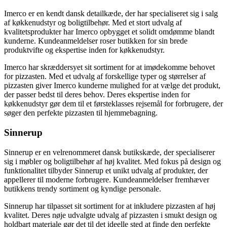
Imerco er en kendt dansk detailkæde, der har specialiseret sig i salg
af køkkenudstyr og boligtilbehør. Med et stort udvalg af
kvalitetsprodukter har Imerco opbygget et solidt omdømme blandt
kunderne. Kundeanmeldelser roser butikken for sin brede
produktvifte og ekspertise inden for køkkenudstyr.
Imerco har skræddersyet sit sortiment for at imødekomme behovet
for pizzasten. Med et udvalg af forskellige typer og størrelser af
pizzasten giver Imerco kunderne mulighed for at vælge det produkt,
der passer bedst til deres behov. Deres ekspertise inden for
køkkenudstyr gør dem til et førsteklasses rejsemål for forbrugere, der
søger den perfekte pizzasten til hjemmebagning.
Sinnerup
Sinnerup er en velrenommeret dansk butikskæde, der specialiserer
sig i møbler og boligtilbehør af høj kvalitet. Med fokus på design og
funktionalitet tilbyder Sinnerup et unikt udvalg af produkter, der
appellerer til moderne forbrugere. Kundeanmeldelser fremhæver
butikkens trendy sortiment og kyndige personale.
Sinnerup har tilpasset sit sortiment for at inkludere pizzasten af høj
kvalitet. Deres nøje udvalgte udvalg af pizzasten i smukt design og
holdbart materiale gør det til det ideelle sted at finde den perfekte