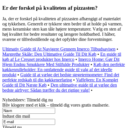
Er der forskel på kvaliteten af pizzasten?
Ja, der er forskel på kvaliteten af pizzasten afhængigt af materialet
og tykkelsen. Generelt er tykkere sten bedre til at holde på varmen,
mens keramiske sten kan tåle højere temperaturer. Vælg en sten af
høj kvalitet for bedre resultater og længere holdbarhed. I håber,
svarene er tilfredsstillende og det opfylder dine forventninger.
Ultimativ Guide til At Navigere Gennem Imerco Tilbudsavisen
•
Margrethe Skåle: Den Ultimative Guide Til Dit Køb
•
En guide til
køb af Le Creuset produkter hos Imerco
•
Imerco Home: Gør Dit
Hjem Endnu Smukkere Med Stilfulde Produkter
•
Køb den perfekte
køkkenrulleholder: En omfattende guide til valg af det ideelle
produkt
•
Guide til at vælge det bedste stegetermometer: Find det
perfekte redskab til din køkkenerfaring
•
Vaffeljern: En Komplet
Guide til Dit Næste Køb
•
Den ultimative guide til at vælge den
bedste airfryer: Sådan træffer du det rigtige valg!
•
Nyhedsbrev: Tilmeld dig nu
Bliv klogere med et klik – tilmeld dig vores gratis mailserie.
Indtast din mail
Tilmeld nu