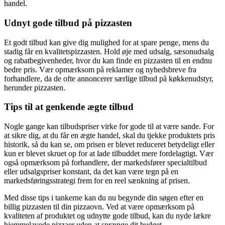
handel.
Udnyt gode tilbud på pizzasten
Et godt tilbud kan give dig mulighed for at spare penge, mens du
stadig får en kvalitetspizzasten. Hold øje med udsalg, sæsonudsalg
og rabatbegivenheder, hvor du kan finde en pizzasten til en endnu
bedre pris. Vær opmærksom på reklamer og nyhedsbreve fra
forhandlere, da de ofte annoncerer særlige tilbud på køkkenudstyr,
herunder pizzasten.
Tips til at genkende ægte tilbud
Nogle gange kan tilbudspriser virke for gode til at være sande. For
at sikre dig, at du får en ægte handel, skal du tjekke produktets pris
historik, så du kan se, om prisen er blevet reduceret betydeligt eller
kun er blevet skruet op for at lade tilbuddet mere fordelagtigt. Vær
også opmærksom på forhandlere, der markedsfører specialtilbud
eller udsalgspriser konstant, da det kan være tegn på en
markedsføringsstrategi frem for en reel sænkning af prisen.
Med disse tips i tankerne kan du nu begynde din søgen efter en
billig pizzasten til din pizzaovn. Ved at være opmærksom på
kvaliteten af produktet og udnytte gode tilbud, kan du nyde lækre
hjemmelavede pizzaer uden at sprænge dit budget.