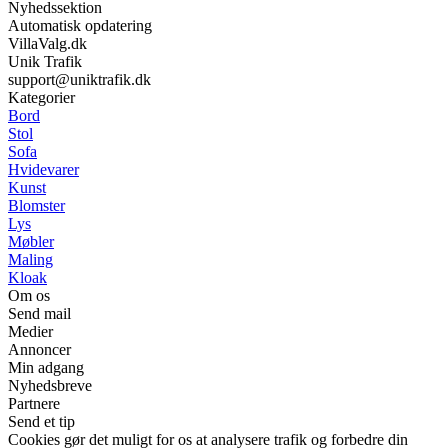
Nyhedssektion
Automatisk opdatering
VillaValg.dk
Unik Trafik
support@uniktrafik.dk
Kategorier
Bord
Stol
Sofa
Hvidevarer
Kunst
Blomster
Lys
Møbler
Maling
Kloak
Om os
Send mail
Medier
Annoncer
Min adgang
Nyhedsbreve
Partnere
Send et tip
Cookies gør det muligt for os at analysere trafik og forbedre din