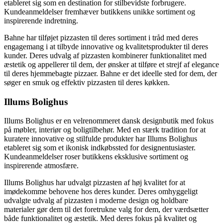
etableret sig som en destination for stilbevidste forbrugere.
Kundeanmeldelser fremhæver butikkens unikke sortiment og
inspirerende indretning.
Bahne har tilføjet pizzasten til deres sortiment i tråd med deres
engagemang i at tilbyde innovative og kvalitetsprodukter til deres
kunder. Deres udvalg af pizzasten kombinerer funktionalitet med
æstetik og appellerer til dem, der ønsker at tilføre et strejf af elegance
til deres hjemmebagte pizzaer. Bahne er det ideelle sted for dem, der
søger en smuk og effektiv pizzasten til deres køkken.
Illums Bolighus
Illums Bolighus er en velrenommeret dansk designbutik med fokus
på møbler, interiør og boligtilbehør. Med en stærk tradition for at
kuratere innovative og stilfulde produkter har Illums Bolighus
etableret sig som et ikonisk indkøbssted for designentusiaster.
Kundeanmeldelser roser butikkens eksklusive sortiment og
inspirerende atmosfære.
Illums Bolighus har udvalgt pizzasten af høj kvalitet for at
imødekomme behovene hos deres kunder. Deres omhyggeligt
udvalgte udvalg af pizzasten i moderne design og holdbare
materialer gør dem til det foretrukne valg for dem, der værdsætter
både funktionalitet og æstetik. Med deres fokus på kvalitet og