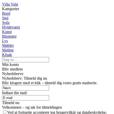
Villa Valg
Kategorier
Bord
Stol
Sofa
Hvidevarer
Kunst
Blomster
Lys
Møbler
Maling
Kloak
Min konto
Bliv medlem
Nyhedsbreve
Nyhedsbrev: Tilmeld dig nu
Bliv klogere med et klik – tilmeld dig vores gratis mailserie.
Indtast din mail
Tilmeld nu
Velkommen – og tak for tilmeldingen
Ved at fortsætte accepterer jeg brugervilkår og databeskyttelse.