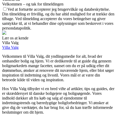
Velkommen – og tak for tilmeldingen
Ved at fortsætte accepterer jeg brugervilkår og databeskyttelse.
Din tilmelding er frivillig, og du har altid mulighed for at trække den
tilbage. Ved tilmelding accepterer du vores betingelser og giver
samtykke til, at vi behandler dine oplysninger som beskrevet i vores
persondatapolitik.
Lær os at kende
Villa Valg
Villa Valg
Velkommen til Villa Valg, dit yndlingsmedie for alt, hvad der
omhandler bolig og hjem. Vi er dedikerede til at guide dig gennem
boligmarkedets mange facetter, uanset om du er på udkig efter dit
drømmehus, ønsker at renovere dit nuværende hjem, eller blot søger
inspiration til indretning og livsstil. Vores mål er at være din
betroede kilde til viden og inspiration.
Hos Villa Valg tilbyder vi en bred vifte af artikler, tips og guides, der
er skræddersyet til danske boligejere og boligsøgende. Vores
indhold dækker alt fra køb og salg af ejendomme til
indretningstrends og bæredygtige boligforbedringer. Vi ønsker at
give dig de værktøjer, du har brug for, så du kan træffe informerede
beslutninger om dit hjem.