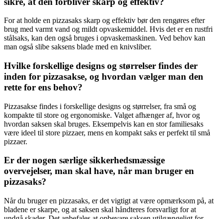
sikre, at den forbliver skarp og effektiv?
For at holde en pizzasaks skarp og effektiv bør den rengøres efter
brug med varmt vand og mildt opvaskemiddel. Hvis det er en rustfri
stålsaks, kan den også bruges i opvaskemaskinen. Ved behov kan
man også slibe saksens blade med en knivsliber.
Hvilke forskellige designs og størrelser findes der
inden for pizzasakse, og hvordan vælger man den
rette for ens behov?
Pizzasakse findes i forskellige designs og størrelser, fra små og
kompakte til store og ergonomiske. Valget afhænger af, hvor og
hvordan saksen skal bruges. Eksempelvis kan en stor familiesaks
være ideel til store pizzaer, mens en kompakt saks er perfekt til små
pizzaer.
Er der nogen særlige sikkerhedsmæssige
overvejelser, man skal have, når man bruger en
pizzasaks?
Når du bruger en pizzasaks, er det vigtigt at være opmærksom på, at
bladene er skarpe, og at saksen skal håndteres forsvarligt for at
undgå skader. Det anbefales at opbevare saksen utilgængeligt for