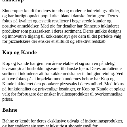
Sinnerup er kendt for deres trendy og moderne indretningsartikler,
og har hurtigt opnået popularitet blandt danske forbrugere. Deres
fokus på kvalitet og æstetik resulterer i begejstrede kunder og
positive anmeldelser. Med øje for detaljer har Sinnerup inkluderet
produkter som pizzasaksen i deres sortiment. Deres unikke designs
og innovative tilgang til køkkenudstyr gør dem til det perfekte valg
for pizzaelskere der ønsker et stilfuldt og effektivt redskab.
Kop og Kande
Kop og Kande har gennem årene etableret sig som en pålidelig
leverandør af husholdningsvarer til danske hjem. Deres omfattende
sortiment inkluderer alt fra køkkenredskaber til boligindretning. Ved
at have fokus på at imødekomme kundernes behov har Kop og
Kande inkluderet den populære pizzasaks i deres udbud. Med fokus
på funktionalitet og prisvenlige løsninger, er Kop og Kande et oplagt
valg for forbrugere der ønsker kvalitetsprodukter til overkommelige
priser.
Bahne
Bahne er kendt for deres eksklusive udvalg af indretningsprodukter,
og har etableret sig som et luksuriøst shoppingmål for