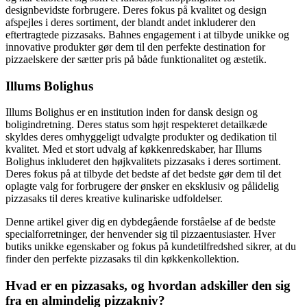
designbevidste forbrugere. Deres fokus på kvalitet og design
afspejles i deres sortiment, der blandt andet inkluderer den
eftertragtede pizzasaks. Bahnes engagement i at tilbyde unikke og
innovative produkter gør dem til den perfekte destination for
pizzaelskere der sætter pris på både funktionalitet og æstetik.
Illums Bolighus
Illums Bolighus er en institution inden for dansk design og
boligindretning. Deres status som højt respekteret detailkæde
skyldes deres omhyggeligt udvalgte produkter og dedikation til
kvalitet. Med et stort udvalg af køkkenredskaber, har Illums
Bolighus inkluderet den højkvalitets pizzasaks i deres sortiment.
Deres fokus på at tilbyde det bedste af det bedste gør dem til det
oplagte valg for forbrugere der ønsker en eksklusiv og pålidelig
pizzasaks til deres kreative kulinariske udfoldelser.
Denne artikel giver dig en dybdegående forståelse af de bedste
specialforretninger, der henvender sig til pizzaentusiaster. Hver
butiks unikke egenskaber og fokus på kundetilfredshed sikrer, at du
finder den perfekte pizzasaks til din køkkenkollektion.
Hvad er en pizzasaks, og hvordan adskiller den sig
fra en almindelig pizzakniv?