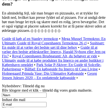
dem?
En almindelig fejl, når man bruger en pizzasaks, er at trykke for
hårdt ned, hvilket kan presse fyldet ud af pizzaen. For at undgå dette
bør man bruge let tryk og skære med en rolig, jævn bevægelse. Det
er også vigtigt at placere saksen korrekt for at få pæne skiver uden at
ødelægge pizzaen.-||–||–||–||–||–||–||–||–||-
Guide til køb af en Stanley termokop
•
Mega Mussel Termokrus: En
Ultimativ Guide til Royal Copenhagen Termokrus 26 cl
•
Sushisæt:
En guide til at vælge det bedste sæt til dine behov
•
Guide til at
vælge den bedste æbleskræller: Imerco, Harald Nyborg eller Jem og
Fix?
•
Royal Copenhagen Brudgaranti: Alt, du behøver at vide
•
Ultimativ guide til at købe produkter fra Imerco og andre butikker i
København området
•
Park Solar P-Skiver: En Guide til Solcelle-
Parkeringsur
•
Bålfad: En købsguide fra Imerco til Casa Living
•
Holmegaard Primula Vase: Din Ultimative Købsguide
•
Georg
Jensen Juleuro 2020 – En omfattende købsguide
•
Nyhedsbrev: Tilmeld dig nu
Bliv klogere med et klik – tilmeld dig vores gratis mailserie.
Indtast din mail