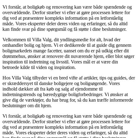
Vi forstår, at boligkøb og renovering kan være både spændende og
overvældende. Derfor stræber vi efter at gøre processen lettere for
dig ved at præsentere kompleks information på en letforståelig
måde. Vores eksperter deler deres viden og erfaringer, så du altid
kan finde svar på dine spørgsmål og få støtte i dine beslutninger.
Velkommen til Villa Valg, dit yndlingsmedie for alt, hvad der
omhandler bolig og hjem. Vi er dedikerede til at guide dig gennem
boligmarkedets mange facetter, uanset om du er på udkig efter dit
drømmehus, ønsker at renovere dit nuværende hjem, eller blot søger
inspiration til indretning og livsstil. Vores mål er at være din
betroede kilde til viden og inspiration.
Hos Villa Valg tilbyder vi en bred vifte af artikler, tips og guides, der
er skræddersyet til danske boligejere og boligsøgende. Vores
indhold dækker alt fra køb og salg af ejendomme til
indretningstrends og bæredygtige boligforbedringer. Vi ønsker at
give dig de værktøjer, du har brug for, så du kan træffe informerede
beslutninger om dit hjem.
Vi forstår, at boligkøb og renovering kan være både spændende og
overvældende. Derfor stræber vi efter at gøre processen lettere for
dig ved at præsentere kompleks information på en letforståelig
måde. Vores eksperter deler deres viden og erfaringer, så du altid