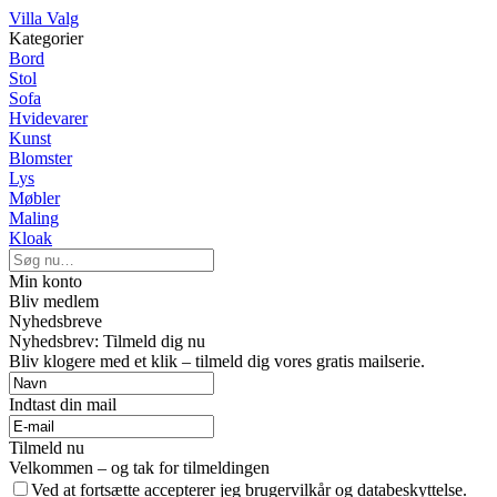
Villa Valg
Kategorier
Bord
Stol
Sofa
Hvidevarer
Kunst
Blomster
Lys
Møbler
Maling
Kloak
Min konto
Bliv medlem
Nyhedsbreve
Nyhedsbrev: Tilmeld dig nu
Bliv klogere med et klik – tilmeld dig vores gratis mailserie.
Indtast din mail
Tilmeld nu
Velkommen – og tak for tilmeldingen
Ved at fortsætte accepterer jeg brugervilkår og databeskyttelse.