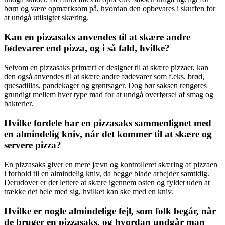
børn og være opmærksom på, hvordan den opbevares i skuffen for
at undgå utilsigtet skæring.
Kan en pizzasaks anvendes til at skære andre
fødevarer end pizza, og i så fald, hvilke?
Selvom en pizzasaks primært er designet til at skære pizzaer, kan
den også anvendes til at skære andre fødevarer som f.eks. brød,
quesadillas, pandekager og grøntsager. Dog bør saksen rengøres
grundigt mellem hver type mad for at undgå overførsel af smag og
bakterier.
Hvilke fordele har en pizzasaks sammenlignet med
en almindelig kniv, når det kommer til at skære og
servere pizza?
En pizzasaks giver en mere jævn og kontrolleret skæring af pizzaen
i forhold til en almindelig kniv, da begge blade arbejder samtidig.
Derudover er det lettere at skære igennem osten og fyldet uden at
trække det hele med sig, hvilket kan ske med en kniv.
Hvilke er nogle almindelige fejl, som folk begår, når
de bruger en pizzasaks, og hvordan undgår man