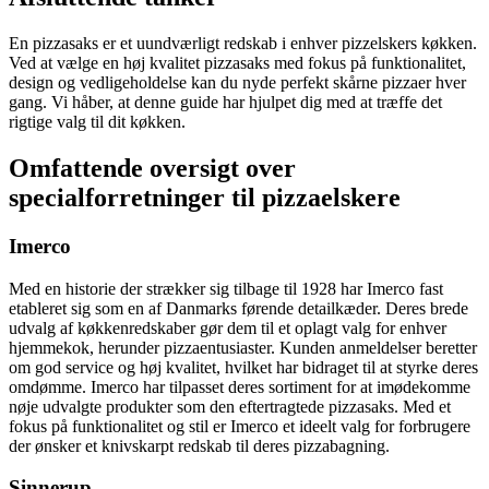
En pizzasaks er et uundværligt redskab i enhver pizzelskers køkken.
Ved at vælge en høj kvalitet pizzasaks med fokus på funktionalitet,
design og vedligeholdelse kan du nyde perfekt skårne pizzaer hver
gang. Vi håber, at denne guide har hjulpet dig med at træffe det
rigtige valg til dit køkken.
Omfattende oversigt over
specialforretninger til pizzaelskere
Imerco
Med en historie der strækker sig tilbage til 1928 har Imerco fast
etableret sig som en af Danmarks førende detailkæder. Deres brede
udvalg af køkkenredskaber gør dem til et oplagt valg for enhver
hjemmekok, herunder pizzaentusiaster. Kunden anmeldelser beretter
om god service og høj kvalitet, hvilket har bidraget til at styrke deres
omdømme. Imerco har tilpasset deres sortiment for at imødekomme
nøje udvalgte produkter som den eftertragtede pizzasaks. Med et
fokus på funktionalitet og stil er Imerco et ideelt valg for forbrugere
der ønsker et knivskarpt redskab til deres pizzabagning.
Sinnerup