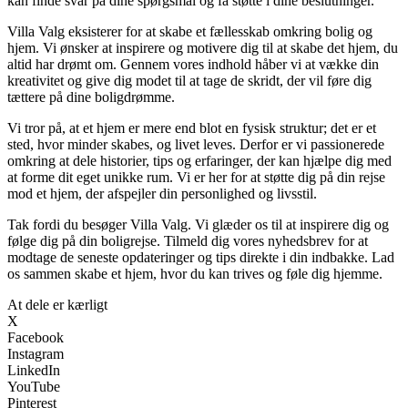
kan finde svar på dine spørgsmål og få støtte i dine beslutninger.
Villa Valg eksisterer for at skabe et fællesskab omkring bolig og
hjem. Vi ønsker at inspirere og motivere dig til at skabe det hjem, du
altid har drømt om. Gennem vores indhold håber vi at vække din
kreativitet og give dig modet til at tage de skridt, der vil føre dig
tættere på dine boligdrømme.
Vi tror på, at et hjem er mere end blot en fysisk struktur; det er et
sted, hvor minder skabes, og livet leves. Derfor er vi passionerede
omkring at dele historier, tips og erfaringer, der kan hjælpe dig med
at forme dit eget unikke rum. Vi er her for at støtte dig på din rejse
mod et hjem, der afspejler din personlighed og livsstil.
Tak fordi du besøger Villa Valg. Vi glæder os til at inspirere dig og
følge dig på din boligrejse. Tilmeld dig vores nyhedsbrev for at
modtage de seneste opdateringer og tips direkte i din indbakke. Lad
os sammen skabe et hjem, hvor du kan trives og føle dig hjemme.
At dele er kærligt
X
Facebook
Instagram
LinkedIn
YouTube
Pinterest