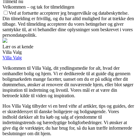
Tilmeld nu
Velkommen – og tak for tilmeldingen
Ved at fortsætte accepterer jeg brugervilkår og databeskyttelse.
Din tilmelding er frivillig, og du har altid mulighed for at trække den
tilbage. Ved tilmelding accepterer du vores betingelser og giver
samtykke til, at vi behandler dine oplysninger som beskrevet i vores
persondatapolitik.
Lær os at kende
Villa Valg
Villa Valg
Velkommen til Villa Valg, dit yndlingsmedie for alt, hvad der
omhandler bolig og hjem. Vi er dedikerede til at guide dig gennem
boligmarkedets mange facetter, uanset om du er på udkig efter dit
drømmehus, ønsker at renovere dit nuværende hjem, eller blot søger
inspiration til indretning og livsstil. Vores mål er at være din
betroede kilde til viden og inspiration.
Hos Villa Valg tilbyder vi en bred vifte af artikler, tips og guides, der
er skræddersyet til danske boligejere og boligsøgende. Vores
indhold dækker alt fra køb og salg af ejendomme til
indretningstrends og bæredygtige boligforbedringer. Vi ønsker at
give dig de værktøjer, du har brug for, så du kan træffe informerede
beslutninger om dit hjem.