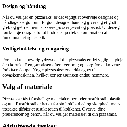
Design og håndtag
Når du vælger en pizzasaks, er det vigtigt at overveje designet og
håndtagets ergonomi. Et godt designet håndtag giver dig et godt
greb og gør det nemt at skære pizzaer jævnt og præcist. Undersøg
forskellige designs for at finde den perfekte kombination af
funktionalitet og æstetik.
Vedligeholdelse og rengøring
For at sikre langvarig ydeevne af din pizzasaks er det vigtigt at pleje
den korrekt. Rengør saksen efter hver brug og sørg for, at knivene
forbliver skarpe. Nogle pizzasakse er endda egnet til
opvaskemaskinen, hvilket gør rengøringen endnu nemmere.
Valg af materiale
Pizzasakse fås i forskellige materialer, herunder rustfrit stål, plastik
og træ. Rustfrit stål er kendt for sin holdbarhed og skarphed, mens
træsakse tilføjer et rustikt touch til køkkenet. Overvej dine
præferencer og behov, når du vælger materialet til din pizzasaks.
Afsluttende tanker