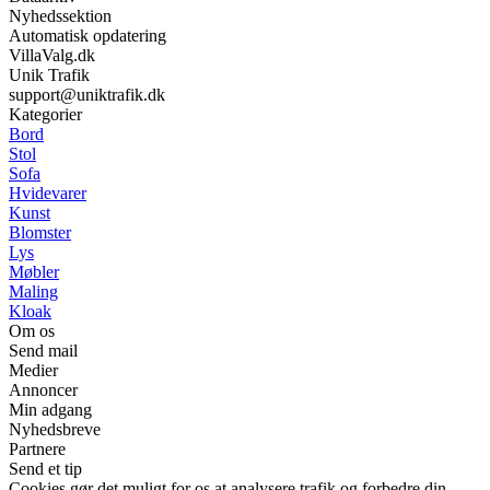
Nyhedssektion
Automatisk opdatering
VillaValg.dk
Unik Trafik
support@uniktrafik.dk
Kategorier
Bord
Stol
Sofa
Hvidevarer
Kunst
Blomster
Lys
Møbler
Maling
Kloak
Om os
Send mail
Medier
Annoncer
Min adgang
Nyhedsbreve
Partnere
Send et tip
Cookies gør det muligt for os at analysere trafik og forbedre din