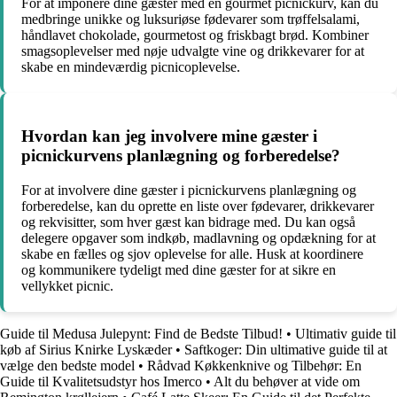
For at imponere dine gæster med en gourmet picnickurv, kan du
medbringe unikke og luksuriøse fødevarer som trøffelsalami,
håndlavet chokolade, gourmetost og friskbagt brød. Kombiner
smagsoplevelser med nøje udvalgte vine og drikkevarer for at
skabe en mindeværdig picnicoplevelse.
Hvordan kan jeg involvere mine gæster i
picnickurvens planlægning og forberedelse?
For at involvere dine gæster i picnickurvens planlægning og
forberedelse, kan du oprette en liste over fødevarer, drikkevarer
og rekvisitter, som hver gæst kan bidrage med. Du kan også
delegere opgaver som indkøb, madlavning og opdækning for at
skabe en fælles og sjov oplevelse for alle. Husk at koordinere
og kommunikere tydeligt med dine gæster for at sikre en
vellykket picnic.
Guide til Medusa Julepynt: Find de Bedste Tilbud!
•
Ultimativ guide til
køb af Sirius Knirke Lyskæder
•
Saftkoger: Din ultimative guide til at
vælge den bedste model
•
Rådvad Køkkenknive og Tilbehør: En
Guide til Kvalitetsudstyr hos Imerco
•
Alt du behøver at vide om