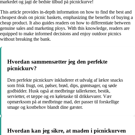
markedet og jagt de bedste tilbud på picnickurve!
This article provides in-depth information on how to find the best and
cheapest deals on picnic baskets, emphasizing the benefits of buying a
cheap product. It also guides readers on how to differentiate between
genuine sales and marketing ploys. With this knowledge, readers are
equipped to make informed decisions and enjoy outdoor picnics
without breaking the bank.
Hvordan sammensætter jeg den perfekte
picnickurv?
Den perfekte picnickurv inkluderer et udvalg af lækre snacks
som frisk frugt, ost, pølser, brød, dips, grøntsager, og søde
godbidder. Husk også at medbringe tallerkener, bestik,
servietter, et tæppe og en køletaske til drikkevarer. Vær
opmærksom på at medbringe mad, der passer til forskellige
smage og kostbehov blandt dine gæster.
Hvordan kan jeg sikre, at maden i picnickurven