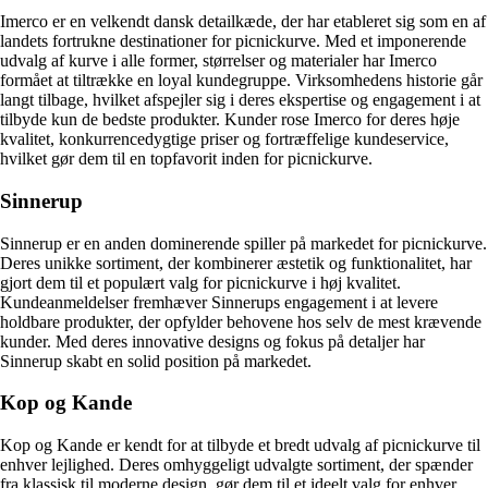
Imerco er en velkendt dansk detailkæde, der har etableret sig som en af
landets fortrukne destinationer for picnickurve. Med et imponerende
udvalg af kurve i alle former, størrelser og materialer har Imerco
formået at tiltrække en loyal kundegruppe. Virksomhedens historie går
langt tilbage, hvilket afspejler sig i deres ekspertise og engagement i at
tilbyde kun de bedste produkter. Kunder rose Imerco for deres høje
kvalitet, konkurrencedygtige priser og fortræffelige kundeservice,
hvilket gør dem til en topfavorit inden for picnickurve.
Sinnerup
Sinnerup er en anden dominerende spiller på markedet for picnickurve.
Deres unikke sortiment, der kombinerer æstetik og funktionalitet, har
gjort dem til et populært valg for picnickurve i høj kvalitet.
Kundeanmeldelser fremhæver Sinnerups engagement i at levere
holdbare produkter, der opfylder behovene hos selv de mest krævende
kunder. Med deres innovative designs og fokus på detaljer har
Sinnerup skabt en solid position på markedet.
Kop og Kande
Kop og Kande er kendt for at tilbyde et bredt udvalg af picnickurve til
enhver lejlighed. Deres omhyggeligt udvalgte sortiment, der spænder
fra klassisk til moderne design, gør dem til et ideelt valg for enhver