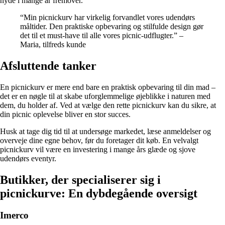
nyde i mange år fremover.
“Min picnickurv har virkelig forvandlet vores udendørs
måltider. Den praktiske opbevaring og stilfulde design gør
det til et must-have til alle vores picnic-udflugter.” –
Maria, tilfreds kunde
Afsluttende tanker
En picnickurv er mere end bare en praktisk opbevaring til din mad –
det er en nøgle til at skabe uforglemmelige øjeblikke i naturen med
dem, du holder af. Ved at vælge den rette picnickurv kan du sikre, at
din picnic oplevelse bliver en stor succes.
Husk at tage dig tid til at undersøge markedet, læse anmeldelser og
overveje dine egne behov, før du foretager dit køb. En velvalgt
picnickurv vil være en investering i mange års glæde og sjove
udendørs eventyr.
Butikker, der specialiserer sig i
picnickurve: En dybdegående oversigt
Imerco