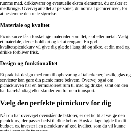
rumme mad, drikkevarer og eventuelle ekstra elementer, du ønsker at
medbringe. Overvej antallet af personer, du normalt picnicer med, for
at bestemme den rette størrelse.
Materiale og kvalitet
Picnickurve fås i forskellige materialer som flet, stof eller metal. Vælg
et materiale, der er holdbart og let at rengøre. En god
kvalitetspicnickurv vil give dig glæde i lang tid og sikre, at din mad og
drikke forbliver frisk.
Design og funktionalitet
Et praktisk design med rum til opbevaring af tallerkener, bestik, glas og
servietter kan gøre din picnic mere bekvem. Overvej også om
picnickurven har en termoisoleret rum til mad og drikke, samt om den
har bærehåndtag eller skulderrem for nem transport.
Vælg den perfekte picnickurv for dig
Når du har overvejet ovenstående faktorer, er det tid til at vælge den
picnickurv, der passer bedst til dine behov. Husk at tage højde for dit
budget, og invester i en picnickurv af god kvalitet, som du vil kunne