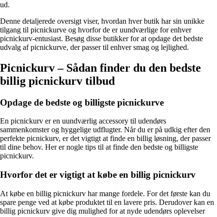
ud.
Denne detaljerede oversigt viser, hvordan hver butik har sin unikke
tilgang til picnickurve og hvorfor de er uundværlige for enhver
picnickurv-entusiast. Besøg disse butikker for at opdage det bedste
udvalg af picnickurve, der passer til enhver smag og lejlighed.
Picnickurv – Sådan finder du den bedste
billig picnickurv tilbud
Opdage de bedste og billigste picnickurve
En picnickurv er en uundværlig accessory til udendørs
sammenkomster og hyggelige udflugter. Når du er på udkig efter den
perfekte picnickurv, er det vigtigt at finde en billig løsning, der passer
til dine behov. Her er nogle tips til at finde den bedste og billigste
picnickurv.
Hvorfor det er vigtigt at købe en billig picnickurv
At købe en billig picnickurv har mange fordele. For det første kan du
spare penge ved at købe produktet til en lavere pris. Derudover kan en
billig picnickurv give dig mulighed for at nyde udendørs oplevelser