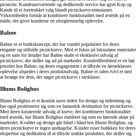
picnictur. Kundenærværende og dedikerede service har gjort Kop og
Kande til et foretrukket valg blandt picnickurve-entusiaster.
Virksomheden formår at kombinere funktionalitet med æstetik på en
måde, der giver kunderne en uforglemmelig oplevelse.
Bahne
Bahne er et butikskoncept, der har vundet popularitet for deres
elegante og stilfulde picnickurve. Med et fokus på luksuriøse materialer
og en sans for detaljer har Bahne skabt et eksklusivt udvalg af
picnickurve, der skiller sig ud på markedet. Kundetilfredshed er en høj
prioritet hos Bahne, og deres engagement i at tilbyde en førsteklasses
oplevelse afspejles i deres produktudvalg. Bahne er uden tvivl et sted
at besøge for dem, der søger picnickurve i særklasse.
Illums Bolighus
Illums Bolighus er et ikonisk navn inden for design og indretning og
har også positioneret sig som en fantastisk destination for picnickurve.
Med deres kuraterede udvalg af kurve, der kombinerer funktionalitet
med æstetik, har Illums Bolighus etableret sig som en førende aktør på
markedet. Kvalitet og design går hånd i hånd hos Illums Bolighus, og
deres picnickurve er ingen undtagelse. Kunder roser butikken for deres
ekspertise og dedikation til at tilbyde unikke produkter, der skiller sig