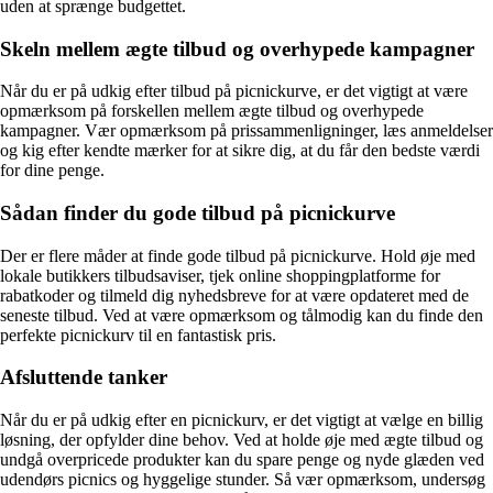
uden at sprænge budgettet.
Skeln mellem ægte tilbud og overhypede kampagner
Når du er på udkig efter tilbud på picnickurve, er det vigtigt at være
opmærksom på forskellen mellem ægte tilbud og overhypede
kampagner. Vær opmærksom på prissammenligninger, læs anmeldelser
og kig efter kendte mærker for at sikre dig, at du får den bedste værdi
for dine penge.
Sådan finder du gode tilbud på picnickurve
Der er flere måder at finde gode tilbud på picnickurve. Hold øje med
lokale butikkers tilbudsaviser, tjek online shoppingplatforme for
rabatkoder og tilmeld dig nyhedsbreve for at være opdateret med de
seneste tilbud. Ved at være opmærksom og tålmodig kan du finde den
perfekte picnickurv til en fantastisk pris.
Afsluttende tanker
Når du er på udkig efter en picnickurv, er det vigtigt at vælge en billig
løsning, der opfylder dine behov. Ved at holde øje med ægte tilbud og
undgå overpricede produkter kan du spare penge og nyde glæden ved
udendørs picnics og hyggelige stunder. Så vær opmærksom, undersøg