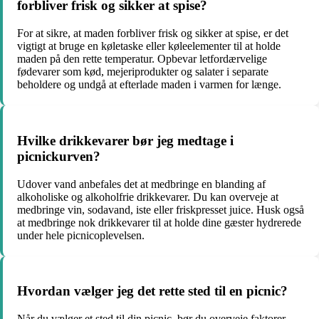
forbliver frisk og sikker at spise?
For at sikre, at maden forbliver frisk og sikker at spise, er det
vigtigt at bruge en køletaske eller køleelementer til at holde
maden på den rette temperatur. Opbevar letfordærvelige
fødevarer som kød, mejeriprodukter og salater i separate
beholdere og undgå at efterlade maden i varmen for længe.
Hvilke drikkevarer bør jeg medtage i
picnickurven?
Udover vand anbefales det at medbringe en blanding af
alkoholiske og alkoholfrie drikkevarer. Du kan overveje at
medbringe vin, sodavand, iste eller friskpresset juice. Husk også
at medbringe nok drikkevarer til at holde dine gæster hydrerede
under hele picnicoplevelsen.
Hvordan vælger jeg det rette sted til en picnic?
Når du vælger et sted til din picnic, bør du overveje faktorer