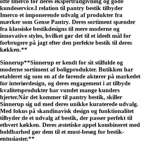
ofte Imerco for deres ekspertrådgivning og gode
kundeservice.I relation til pantry bestik tilbyder
Imerco et imponerende udvalg af produkter fra
mærker som Gense Pantry. Deres sortiment spænder
fra klassiske bestikdesigns til mere moderne og
innovative styles, hvilket gør det til et ideelt mål for
forbrugere på jagt efter den perfekte bestik til deres
køkken.**
Sinnerup**Sinnerup er kendt for sit stilfulde og
moderne sortiment af boligprodukter. Butikken har
etableret sig som en af de førende aktører på markedet
for interiørdesign, og deres engagement i at tilbyde
kvalitetsprodukter har vundet mange kunders
hjerter.Når det kommer til pantry bestik, skiller
Sinnerup sig ud med deres unikke kuraterede udvalg.
Med fokus på skandinavisk design og funktionalitet
tilbyder de et udvalg af bestik, der passer perfekt til
ethvert køkken. Deres æstetiske appel kombineret med
holdbarhed gør dem til et must-besøg for bestik-
entusiaster.**