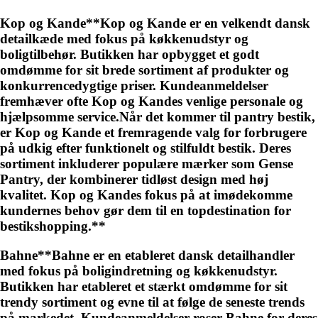
Kop og Kande**Kop og Kande er en velkendt dansk
detailkæde med fokus på køkkenudstyr og
boligtilbehør. Butikken har opbygget et godt
omdømme for sit brede sortiment af produkter og
konkurrencedygtige priser. Kundeanmeldelser
fremhæver ofte Kop og Kandes venlige personale og
hjælpsomme service.Når det kommer til pantry bestik,
er Kop og Kande et fremragende valg for forbrugere
på udkig efter funktionelt og stilfuldt bestik. Deres
sortiment inkluderer populære mærker som Gense
Pantry, der kombinerer tidløst design med høj
kvalitet. Kop og Kandes fokus på at imødekomme
kundernes behov gør dem til en topdestination for
bestikshopping.**
Bahne**Bahne er en etableret dansk detailhandler
med fokus på boligindretning og køkkenudstyr.
Butikken har etableret et stærkt omdømme for sit
trendy sortiment og evne til at følge de seneste trends
på markedet. Kundeanmeldelser roser Bahne for deres