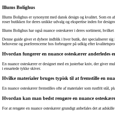
Illums Bolighus
Illums Bolighus er synonymt med dansk design og kvalitet. Som en af 
roser butikken for deres unikke udvalg og ekspertise inden for design
Illums Bolighus har også nuance osteskærer i deres sortiment, hvilket
Denne guide giver et dybere indblik i hver butik, der specialiserer s
behovene og præferencerne hos forbrugere på udkig efter kvalitetsprod
Hvordan fungerer en nuance osteskærer anderledes en
En nuance osteskærer er designet med en justerbar kniv, der giver mulig
i ensartede tykke skiver.
Hvilke materialer bruges typisk til at fremstille en n
En nuance osteskærer fremstilles ofte af materialer som rustfrit stål, pla
Hvordan kan man bedst rengøre en nuance osteskærer 
For at rengøre en nuance osteskærer grundigt anbefales det at adskill