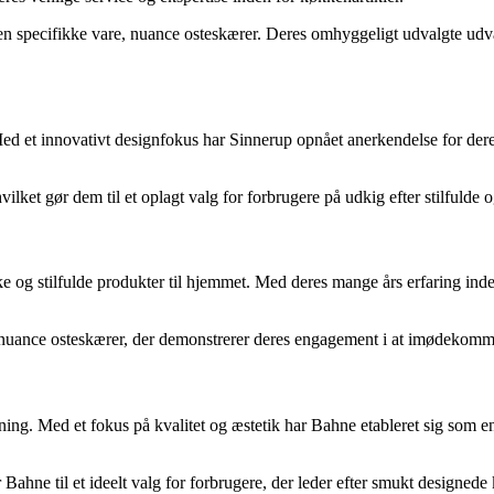
en specifikke vare, nuance osteskærer. Deres omhyggeligt udvalgte udva
 Med et innovativt designfokus har Sinnerup opnået anerkendelse for der
ilket gør dem til et oplagt valg for forbrugere på udkig efter stilfulde
ke og stilfulde produkter til hjemmet. Med deres mange års erfaring in
 nuance osteskærer, der demonstrerer deres engagement i at imødekom
retning. Med et fokus på kvalitet og æstetik har Bahne etableret sig so
Bahne til et ideelt valg for forbrugere, der leder efter smukt designede