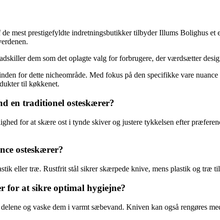
de mest prestigefyldte indretningsbutikker tilbyder Illums Bolighus et
verdenen.
 adskiller dem som det oplagte valg for forbrugere, der værdsætter desig
ig inden for dette nicheområde. Med fokus på den specifikke vare nuance
ukter til køkkenet.
d en traditionel osteskærer?
hed for at skære ost i tynde skiver og justere tykkelsen efter præference
uance osteskærer?
stik eller træ. Rustfrit stål sikrer skærpede knive, mens plastik og træ ti
for at sikre optimal hygiejne?
e delene og vaske dem i varmt sæbevand. Kniven kan også rengøres med en