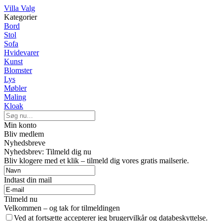
Villa Valg
Kategorier
Bord
Stol
Sofa
Hvidevarer
Kunst
Blomster
Lys
Møbler
Maling
Kloak
Min konto
Bliv medlem
Nyhedsbreve
Nyhedsbrev: Tilmeld dig nu
Bliv klogere med et klik – tilmeld dig vores gratis mailserie.
Indtast din mail
Tilmeld nu
Velkommen – og tak for tilmeldingen
Ved at fortsætte accepterer jeg brugervilkår og databeskyttelse.