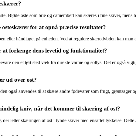
teskærer?
oste. Bløde oste som brie og camembert kan skæres i fine skiver, mens 
steskærer for at opnå præcise resultater?
n eller håndtaget på enheden. Ved at regulere skæredybden kan man opn
t forlænge dens levetid og funktionalitet?
vare den et tørt sted væk fra direkte varme og sollys. Det er også vigtig
er ud over ost?
den også anvendes til at skære andre fødevarer som frugt, grøntsager og
indelig kniv, når det kommer til skæring af ost?
 der letter skæringen af ost i tynde skiver med ensartet tykkelse. Dette