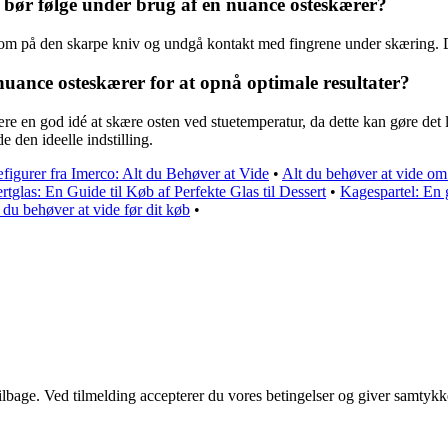
 bør følge under brug af en nuance osteskærer?
m på den skarpe kniv og undgå kontakt med fingrene under skæring. Det
ance osteskærer for at opnå optimale resultater?
e en god idé at skære osten ved stuetemperatur, da dette kan gøre det
 den ideelle indstilling.
æfigurer fra Imerco: Alt du Behøver at Vide
•
Alt du behøver at vide om
rtglas: En Guide til Køb af Perfekte Glas til Dessert
•
Kagespartel: En g
du behøver at vide før dit køb
•
 tilbage. Ved tilmelding accepterer du vores betingelser og giver samtykk