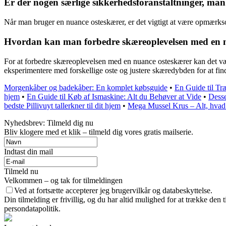
Er der nogen særlige sikkerhedsforanstaltninger, man
Når man bruger en nuance osteskærer, er det vigtigt at være opmærkso
Hvordan kan man forbedre skæreoplevelsen med en nu
For at forbedre skæreoplevelsen med en nuance osteskærer kan det vær
eksperimentere med forskellige oste og justere skæredybden for at finde
Morgenkåber og badekåber: En komplet købsguide
•
En Guide til Tr
hjem
•
En Guide til Køb af Ismaskine: Alt du Behøver at Vide
•
Desse
bedste Pillivuyt tallerkner til dit hjem
•
Mega Mussel Krus – Alt, hvad 
Nyhedsbrev: Tilmeld dig nu
Bliv klogere med et klik – tilmeld dig vores gratis mailserie.
Indtast din mail
Tilmeld nu
Velkommen – og tak for tilmeldingen
Ved at fortsætte accepterer jeg brugervilkår og databeskyttelse.
Din tilmelding er frivillig, og du har altid mulighed for at trække den
persondatapolitik.