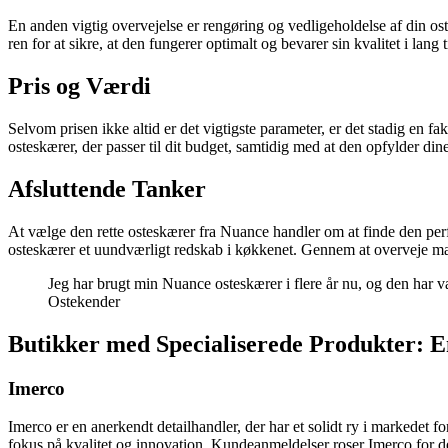
En anden vigtig overvejelse er rengøring og vedligeholdelse af din os
ren for at sikre, at den fungerer optimalt og bevarer sin kvalitet i lang t
Pris og Værdi
Selvom prisen ikke altid er det vigtigste parameter, er det stadig en
osteskærer, der passer til dit budget, samtidig med at den opfylder dine 
Afsluttende Tanker
At vælge den rette osteskærer fra Nuance handler om at finde den perfe
osteskærer et uundværligt redskab i køkkenet. Gennem at overveje mate
Jeg har brugt min Nuance osteskærer i flere år nu, og den har v
Ostekender
Butikker med Specialiserede Produkter: 
Imerco
Imerco er en anerkendt detailhandler, der har et solidt ry i markedet
fokus på kvalitet og innovation. Kundeanmeldelser roser Imerco for de