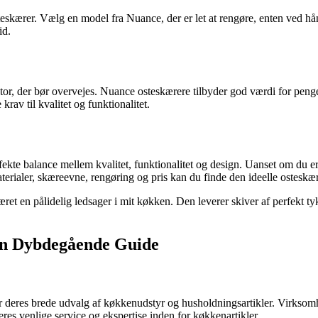
teskærer. Vælg en model fra Nuance, der er let at rengøre, enten ved hå
id.
 faktor, der bør overvejes. Nuance osteskærere tilbyder god værdi for p
krav til kvalitet og funktionalitet.
kte balance mellem kvalitet, funktionalitet og design. Uanset om du er 
rialer, skæreevne, rengøring og pris kan du finde den ideelle osteskære
æret en pålidelig ledsager i mit køkken. Den leverer skiver af perfekt 
En Dybdegående Guide
 for deres brede udvalg af køkkenudstyr og husholdningsartikler. Virkso
res venlige service og ekspertise inden for køkkenartikler.