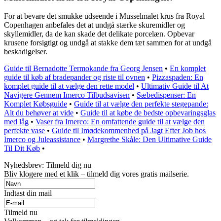
For at bevare det smukke udseende i Musselmalet krus fra Royal
Copenhagen anbefales det at undgå stærke skuremidler og
skyllemidler, da de kan skade det delikate porcelæn. Opbevar
krusene forsigtigt og undgå at stakke dem tæt sammen for at undgå
beskadigelser.
Guide til Bernadotte Termokande fra Georg Jensen
•
En komplet
guide til køb af bradepander og riste til ovnen
•
Pizzaspaden: En
komplet guide til at vælge den rette model
•
Ultimativ Guide til At
Navigere Gennem Imerco Tilbudsavisen
•
Sæbedispenser: En
Komplet Købsguide
•
Guide til at vælge den perfekte stegepande:
Alt du behøver at vide
•
Guide til at købe de bedste opbevaringsglas
med låg
•
Vaser fra Imerco: En omfattende guide til at vælge den
perfekte vase
•
Guide til Imødekommenhed på Jagt Efter Job hos
Imerco og Juleassistance
•
Margrethe Skåle: Den Ultimative Guide
Til Dit Køb
•
Nyhedsbrev: Tilmeld dig nu
Bliv klogere med et klik – tilmeld dig vores gratis mailserie.
Indtast din mail
Tilmeld nu