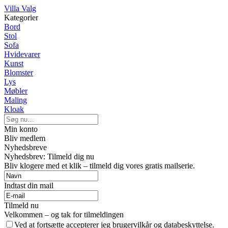
Villa Valg
Kategorier
Bord
Stol
Sofa
Hvidevarer
Kunst
Blomster
Lys
Møbler
Maling
Kloak
Min konto
Bliv medlem
Nyhedsbreve
Nyhedsbrev: Tilmeld dig nu
Bliv klogere med et klik – tilmeld dig vores gratis mailserie.
Indtast din mail
Tilmeld nu
Velkommen – og tak for tilmeldingen
Ved at fortsætte accepterer jeg brugervilkår og databeskyttelse.