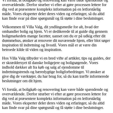
Vi forstår, at boligkøb og renovering kan være både spændende og
overvældende. Derfor stræber vi efter at gøre processen lettere for
dig ved at præsentere kompleks information på en letforståelig
måde. Vores eksperter deler deres viden og erfaringer, så du altid
kan finde svar på dine spørgsmål og få støtte i dine beslutninger.
Velkommen til Villa Valg, dit yndlingsmedie for alt, hvad der
omhandler bolig og hjem. Vi er dedikerede til at guide dig gennem
boligmarkedets mange facetter, uanset om du er på udkig efter dit
drømmehus, ønsker at renovere dit nuværende hjem, eller blot søger
inspiration til indretning og livsstil. Vores mål er at være din
betroede kilde til viden og inspiration.
Hos Villa Valg tilbyder vi en bred vifte af artikler, tips og guides, der
er skræddersyet til danske boligejere og boligsøgende. Vores
indhold dækker alt fra køb og salg af ejendomme til
indretningstrends og bæredygtige boligforbedringer. Vi ønsker at
give dig de værktøjer, du har brug for, så du kan træffe informerede
beslutninger om dit hjem.
Vi forstår, at boligkøb og renovering kan være både spændende og
overvældende. Derfor stræber vi efter at gøre processen lettere for
dig ved at præsentere kompleks information på en letforståelig
måde. Vores eksperter deler deres viden og erfaringer, så du altid
kan finde svar på dine spørgsmål og få støtte i dine beslutninger.