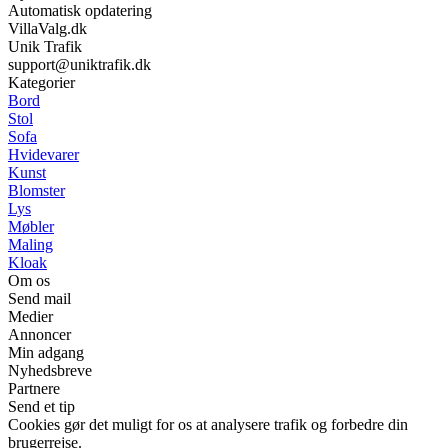
Automatisk opdatering
VillaValg.dk
Unik Trafik
support@uniktrafik.dk
Kategorier
Bord
Stol
Sofa
Hvidevarer
Kunst
Blomster
Lys
Møbler
Maling
Kloak
Om os
Send mail
Medier
Annoncer
Min adgang
Nyhedsbreve
Partnere
Send et tip
Cookies gør det muligt for os at analysere trafik og forbedre din
brugerrejse.