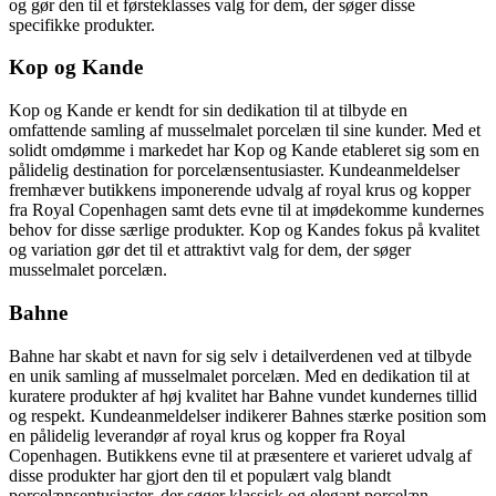
og gør den til et førsteklasses valg for dem, der søger disse
specifikke produkter.
Kop og Kande
Kop og Kande er kendt for sin dedikation til at tilbyde en
omfattende samling af musselmalet porcelæn til sine kunder. Med et
solidt omdømme i markedet har Kop og Kande etableret sig som en
pålidelig destination for porcelænsentusiaster. Kundeanmeldelser
fremhæver butikkens imponerende udvalg af royal krus og kopper
fra Royal Copenhagen samt dets evne til at imødekomme kundernes
behov for disse særlige produkter. Kop og Kandes fokus på kvalitet
og variation gør det til et attraktivt valg for dem, der søger
musselmalet porcelæn.
Bahne
Bahne har skabt et navn for sig selv i detailverdenen ved at tilbyde
en unik samling af musselmalet porcelæn. Med en dedikation til at
kuratere produkter af høj kvalitet har Bahne vundet kundernes tillid
og respekt. Kundeanmeldelser indikerer Bahnes stærke position som
en pålidelig leverandør af royal krus og kopper fra Royal
Copenhagen. Butikkens evne til at præsentere et varieret udvalg af
disse produkter har gjort den til et populært valg blandt
porcelænsentusiaster, der søger klassisk og elegant porcelæn.