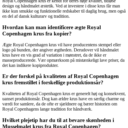
Royal Copenhagen krus er kendt for deres høje kvalitet, tidløse
design og håndmalet æstetik. Ved at investere i disse krus får man
ikke kun smukke og funktionelle redskaber til daglig brug, men også
en del af dansk kulturarv og tradition.
Hvordan kan man identificere ægte Royal
Copenhagen krus fra kopier?
Ægte Royal Copenhagen krus vil have producentens stempel eller
logo på bunden, der angiver ægtheden. Derudover vil håndmalet
krus have en vis grad af variation i mønstret, da de ikke er
masseproducerede. Vær opmærksom på mistænkeligt lave priser, da
det kan indikere kopiprodukter.
Er der forskel på kvaliteten af Royal Copenhagen
krus fremstillet i forskellige produktionsår?
Kvaliteten af Royal Copenhagen krus er generelt høj og konsekvent,
uanset produktionsår. Dog kan ældre krus have en særlig charme og
værdi for samlere, da de ofte er sjældnere og bærer historien om
Royal Copenhagens lange tradition for håndværk.
Hvilket plejetip har du til at bevare skønheden i
Musselmalet krus fra Royal Copenhagen?