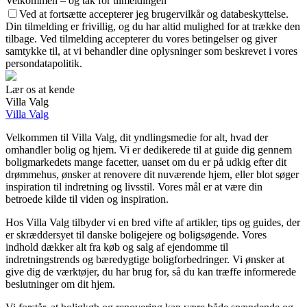
Velkommen – og tak for tilmeldingen
Ved at fortsætte accepterer jeg brugervilkår og databeskyttelse.
Din tilmelding er frivillig, og du har altid mulighed for at trække den
tilbage. Ved tilmelding accepterer du vores betingelser og giver
samtykke til, at vi behandler dine oplysninger som beskrevet i vores
persondatapolitik.
Lær os at kende
Villa Valg
Villa Valg
Velkommen til Villa Valg, dit yndlingsmedie for alt, hvad der
omhandler bolig og hjem. Vi er dedikerede til at guide dig gennem
boligmarkedets mange facetter, uanset om du er på udkig efter dit
drømmehus, ønsker at renovere dit nuværende hjem, eller blot søger
inspiration til indretning og livsstil. Vores mål er at være din
betroede kilde til viden og inspiration.
Hos Villa Valg tilbyder vi en bred vifte af artikler, tips og guides, der
er skræddersyet til danske boligejere og boligsøgende. Vores
indhold dækker alt fra køb og salg af ejendomme til
indretningstrends og bæredygtige boligforbedringer. Vi ønsker at
give dig de værktøjer, du har brug for, så du kan træffe informerede
beslutninger om dit hjem.