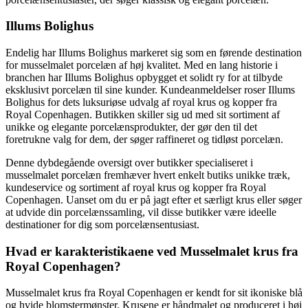
Illums Bolighus
Endelig har Illums Bolighus markeret sig som en førende destination
for musselmalet porcelæn af høj kvalitet. Med en lang historie i
branchen har Illums Bolighus opbygget et solidt ry for at tilbyde
eksklusivt porcelæn til sine kunder. Kundeanmeldelser roser Illums
Bolighus for dets luksuriøse udvalg af royal krus og kopper fra
Royal Copenhagen. Butikken skiller sig ud med sit sortiment af
unikke og elegante porcelænsprodukter, der gør den til det
foretrukne valg for dem, der søger raffineret og tidløst porcelæn.
Denne dybdegående oversigt over butikker specialiseret i
musselmalet porcelæn fremhæver hvert enkelt butiks unikke træk,
kundeservice og sortiment af royal krus og kopper fra Royal
Copenhagen. Uanset om du er på jagt efter et særligt krus eller søger
at udvide din porcelænssamling, vil disse butikker være ideelle
destinationer for dig som porcelænsentusiast.
Hvad er karakteristikaene ved Musselmalet krus fra
Royal Copenhagen?
Musselmalet krus fra Royal Copenhagen er kendt for sit ikoniske blå
og hvide blomstermønster. Krusene er håndmalet og produceret i høj