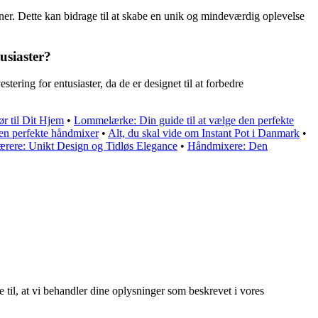
ioner. Dette kan bidrage til at skabe en unik og mindeværdig oplevelse
tusiaster?
tering for entusiaster, da de er designet til at forbedre
ør til Dit Hjem
•
Lommelærke: Din guide til at vælge den perfekte
den perfekte håndmixer
•
Alt, du skal vide om Instant Pot i Danmark
•
rere: Unikt Design og Tidløs Elegance
•
Håndmixere: Den
e til, at vi behandler dine oplysninger som beskrevet i vores