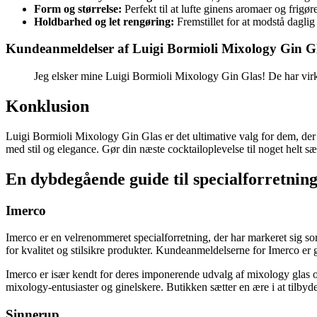
Form og størrelse:
Perfekt til at lufte ginens aromaer og frigø
Holdbarhed og let rengøring:
Fremstillet for at modstå dagli
Kundeanmeldelser af Luigi Bormioli Mixology Gin G
Jeg elsker mine Luigi Bormioli Mixology Gin Glas! De har virk
Konklusion
Luigi Bormioli Mixology Gin Glas er det ultimative valg for dem, der s
med stil og elegance. Gør din næste cocktailoplevelse til noget helt 
En dybdegående guide til specialforretnin
Imerco
Imerco er en velrenommeret specialforretning, der har markeret sig som 
for kvalitet og stilsikre produkter. Kundeanmeldelserne for Imerco e
Imerco er især kendt for deres imponerende udvalg af mixology glas o
mixology-entusiaster og ginelskere. Butikken sætter en ære i at tilbyde 
Sinnerup