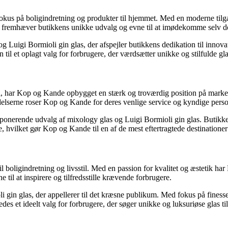
fokus på boligindretning og produkter til hjemmet. Med en moderne tilga
ne fremhæver butikkens unikke udvalg og evne til at imødekomme selv 
 Luigi Bormioli gin glas, der afspejler butikkens dedikation til innovat
 til et oplagt valg for forbrugere, der værdsætter unikke og stilfulde gl
del, har Kop og Kande opbygget en stærk og troværdig position på marked
delserne roser Kop og Kande for deres venlige service og kyndige perso
onerende udvalg af mixology glas og Luigi Bormioli gin glas. Butikken s
, hvilket gør Kop og Kande til en af de mest eftertragtede destinationer
l boligindretning og livsstil. Med en passion for kvalitet og æstetik ha
l at inspirere og tilfredsstille krævende forbrugere.
i gin glas, der appellerer til det kræsne publikum. Med fokus på finess
es et ideelt valg for forbrugere, der søger unikke og luksuriøse glas til