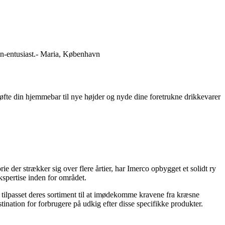
in-entusiast.- Maria, København
 løfte din hjemmebar til nye højder og nyde dine foretrukne drikkevarer
e der strækker sig over flere årtier, har Imerco opbygget et solidt ry
spertise inden for området.
 tilpasset deres sortiment til at imødekomme kravene fra kræsne
stination for forbrugere på udkig efter disse specifikke produkter.