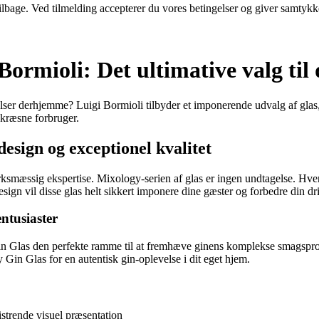
 tilbage. Ved tilmelding accepterer du vores betingelser og giver samtykk
Bormioli: Det ultimative valg ti
elser derhjemme? Luigi Bormioli tilbyder et imponerende udvalg af glas, 
 kræsne forbruger.
esign og exceptionel kvalitet
rksmæssig ekspertise. Mixology-serien af glas er ingen undtagelse. Hver
sign vil disse glas helt sikkert imponere dine gæster og forbedre din dr
ntusiaster
Gin Glas den perfekte ramme til at fremhæve ginens komplekse smagsprof
in Glas for en autentisk gin-oplevelse i dit eget hjem.
istrende visuel præsentation