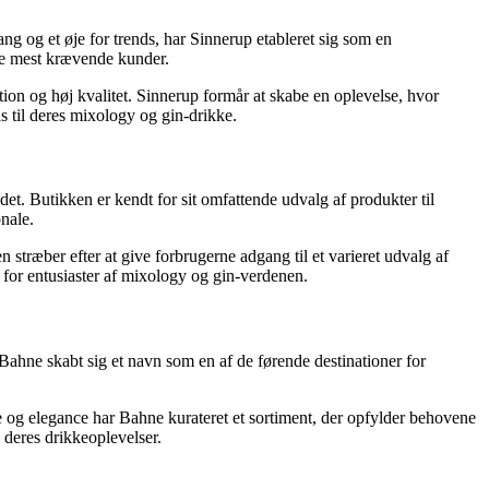
ng og et øje for trends, har Sinnerup etableret sig som en
de mest krævende kunder.
ion og høj kvalitet. Sinnerup formår at skabe en oplevelse, hvor
as til deres mixology og gin-drikke.
et. Butikken er kendt for sit omfattende udvalg af produkter til
nale.
træber efter at give forbrugerne adgang til et varieret udvalg af
 for entusiaster af mixology og gin-verdenen.
r Bahne skabt sig et navn som en af de førende destinationer for
e og elegance har Bahne kurateret et sortiment, der opfylder behovene
 deres drikkeoplevelser.