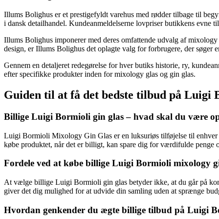
Illums Bolighus er et prestigefyldt varehus med rødder tilbage til beg
i dansk detailhandel. Kundeanmeldelserne lovpriser butikkens evne til
Illums Bolighus imponerer med deres omfattende udvalg af mixology gl
design, er Illums Bolighus det oplagte valg for forbrugere, der søger 
Gennem en detaljeret redegørelse for hver butiks historie, ry, kundean
efter specifikke produkter inden for mixology glas og gin glas.
Guiden til at få det bedste tilbud på Luig
Billige Luigi Bormioli gin glas – hvad skal du vær
Luigi Bormioli Mixology Gin Glas er en luksuriøs tilføjelse til enhver 
købe produktet, når det er billigt, kan spare dig for værdifulde penge og
Fordele ved at købe billige Luigi Bormioli mixology g
At vælge billige Luigi Bormioli gin glas betyder ikke, at du går på k
giver det dig mulighed for at udvide din samling uden at sprænge budg
Hvordan genkender du ægte billige tilbud på Luigi B