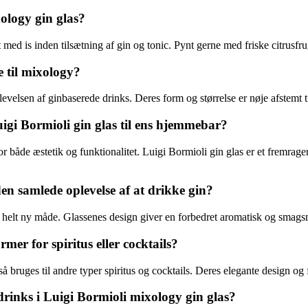
xology gin glas?
t med is inden tilsætning af gin og tonic. Pynt gerne med friske citrusfrug
e til mixology?
levelsen af ginbaserede drinks. Deres form og størrelse er nøje afstem
igi Bormioli gin glas til ens hjemmebar?
 for både æstetik og funktionalitet. Luigi Bormioli gin glas er et fremr
n samlede oplevelse af at drikke gin?
helt ny måde. Glassenes design giver en forbedret aromatisk og smagsm
er for spiritus eller cocktails?
å bruges til andre typer spiritus og cocktails. Deres elegante design og 
inks i Luigi Bormioli mixology gin glas?