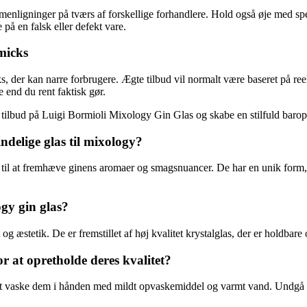
enligninger på tværs af forskellige forhandlere. Hold også øje med spe
 på en falsk eller defekt vare.
micks
s, der kan narre forbrugere. Ægte tilbud vil normalt være baseret på r
e end du rent faktisk gør.
e tilbud på Luigi Bormioli Mixology Gin Glas og skabe en stilfuld baroplev
ndelige glas til mixology?
lt til at fremhæve ginens aromaer og smagsnuancer. De har en unik form
gy gin glas?
og æstetik. De er fremstillet af høj kvalitet krystalglas, der er holdbar
r at opretholde deres kvalitet?
 at vaske dem i hånden med mildt opvaskemiddel og varmt vand. Undgå a