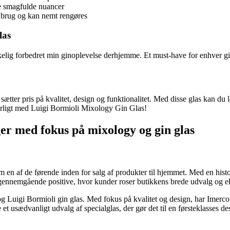
re smagfulde nuancer
g brug og kan nemt rengøres
las
elig forbedret min ginoplevelse derhjemme. Et must-have for enhver g
ætter pris på kvalitet, design og funktionalitet. Med disse glas kan du
særligt med Luigi Bormioli Mixology Gin Glas!
ger med fokus på mixology og gin glas
en af de førende inden for salg af produkter til hjemmet. Med en histori
r gennemgående positive, hvor kunder roser butikkens brede udvalg og ek
g Luigi Bormioli gin glas. Med fokus på kvalitet og design, har Imerco
et usædvanligt udvalg af specialglas, der gør det til en førsteklasses de