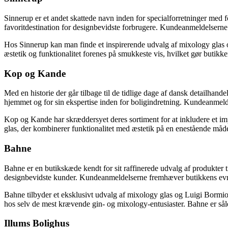
Sinnerup er et andet skattede navn inden for specialforretninger med 
favoritdestination for designbevidste forbrugere. Kundeanmeldelser
Hos Sinnerup kan man finde et inspirerende udvalg af mixology glas og
æstetik og funktionalitet forenes på smukkeste vis, hvilket gør butikken
Kop og Kande
Med en historie der går tilbage til de tidlige dage af dansk detailhan
hjemmet og for sin ekspertise inden for boligindretning. Kundeanmel
Kop og Kande har skræddersyet deres sortiment for at inkludere et imp
glas, der kombinerer funktionalitet med æstetik på en enestående måde
Bahne
Bahne er en butikskæde kendt for sit raffinerede udvalg af produkter ti
designbevidste kunder. Kundeanmeldelserne fremhæver butikkens evne ti
Bahne tilbyder et eksklusivt udvalg af mixology glas og Luigi Bormiol
hos selv de mest krævende gin- og mixology-entusiaster. Bahne er såled
Illums Bolighus