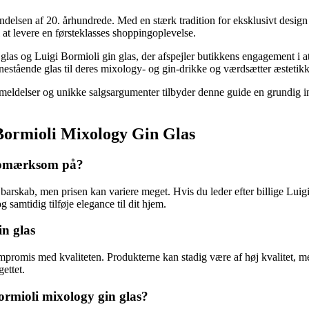
yndelsen af 20. århundrede. Med en stærk tradition for eksklusivt design
 at levere en førsteklasses shoppingoplevelse.
as og Luigi Bormioli gin glas, der afspejler butikkens engagement i at
enestående glas til deres mixology- og gin-drikke og værdsætter æstetikk
meldelser og unikke salgsargumenter tilbyder denne guide en grundig indsi
i Bormioli Mixology Gin Glas
e opmærksom på?
barskab, men prisen kan variere meget. Hvis du leder efter billige Luigi 
 samtidig tilføje elegance til dit hjem.
in glas
ompromis med kvaliteten. Produkterne kan stadig være af høj kvalitet, m
ettet.
ormioli mixology gin glas?