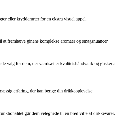
ter eller krydderurter for en ekstra visuel appel.
t til at fremhæve ginens komplekse aromaer og smagsnuancer.
agende valg for dem, der værdsætter kvalitetshåndværk og ønsker at
æssig erfaring, der kan berige din drikkeoplevelse.
funktionalitet gør dem velegnede til en bred vifte af drikkevarer.