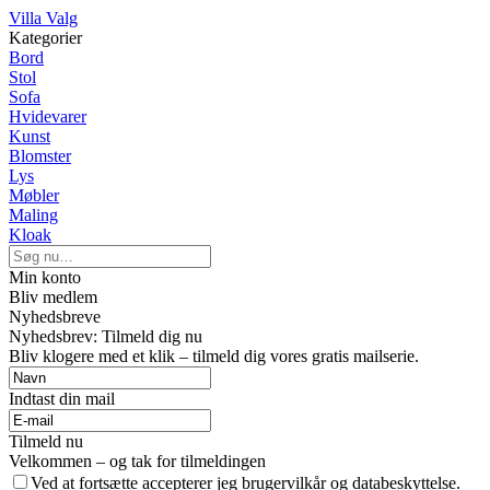
Villa Valg
Kategorier
Bord
Stol
Sofa
Hvidevarer
Kunst
Blomster
Lys
Møbler
Maling
Kloak
Min konto
Bliv medlem
Nyhedsbreve
Nyhedsbrev: Tilmeld dig nu
Bliv klogere med et klik – tilmeld dig vores gratis mailserie.
Indtast din mail
Tilmeld nu
Velkommen – og tak for tilmeldingen
Ved at fortsætte accepterer jeg brugervilkår og databeskyttelse.