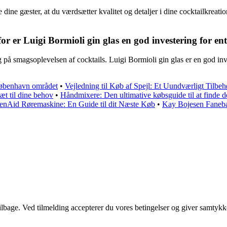
e dine gæster, at du værdsætter kvalitet og detaljer i dine cocktailkreat
rfor er Luigi Bormioli gin glas en god investering for en
 på smagsoplevelsen af cocktails. Luigi Bormioli gin glas er en god inves
 København området
•
Vejledning til Køb af Spejl: Et Uundværligt Tilbeh
æt til dine behov
•
Håndmixere: Den ultimative købsguide til at finde 
enAid Røremaskine: En Guide til dit Næste Køb
•
Kay Bojesen Fanebæ
 tilbage. Ved tilmelding accepterer du vores betingelser og giver samtykk