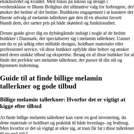
eksklusivitet og kvalitet. Med fokus på luksus og design i
verdensklasse er Illums Bolighus det ultimative valg for forbrugere, der
ønsker det bedste af det bedste. Butikkens engagement i at kuratere det
fineste udvalg af melamin tallerkner gør den til en absolut favorit
blandt dem, der sætter pris på både skønhed og funktionalitet.
Denne guide giver dig en dybdegående indsigt i nogle af de bedste
butikker i Danmark, der specialiserer sig i melamin tallerkner. Uanset
om du er på udkig efter stilfulde designs, holdbare materialer eller
professionel service, vil disse butikker opfylde dine behov og ønsker
med deres unikke tilbud og ekspertise. Besøg en af disse butikker for at
finde det perfekte sæt melamin tallerkner, der passer til din stil og
hjemmets indretning.
Guide til at finde billige melamin
tallerkner og gode tilbud
Billige melamin tallerkner: Hvorfor det er vigtigt at
kigge efter tilbud
At finde billige melamin tallerkner kan være en god investering, da
dette materiale er holdbart og praktisk til både hverdags- og festbrug.
Men hvorfor er det så vigtigt at sikre sig, at man får fat i disse tallerkner
til en god pris?