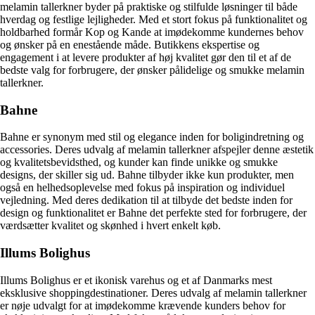
melamin tallerkner byder på praktiske og stilfulde løsninger til både
hverdag og festlige lejligheder. Med et stort fokus på funktionalitet og
holdbarhed formår Kop og Kande at imødekomme kundernes behov
og ønsker på en enestående måde. Butikkens ekspertise og
engagement i at levere produkter af høj kvalitet gør den til et af de
bedste valg for forbrugere, der ønsker pålidelige og smukke melamin
tallerkner.
Bahne
Bahne er synonym med stil og elegance inden for boligindretning og
accessories. Deres udvalg af melamin tallerkner afspejler denne æstetik
og kvalitetsbevidsthed, og kunder kan finde unikke og smukke
designs, der skiller sig ud. Bahne tilbyder ikke kun produkter, men
også en helhedsoplevelse med fokus på inspiration og individuel
vejledning. Med deres dedikation til at tilbyde det bedste inden for
design og funktionalitet er Bahne det perfekte sted for forbrugere, der
værdsætter kvalitet og skønhed i hvert enkelt køb.
Illums Bolighus
Illums Bolighus er et ikonisk varehus og et af Danmarks mest
eksklusive shoppingdestinationer. Deres udvalg af melamin tallerkner
er nøje udvalgt for at imødekomme krævende kunders behov for