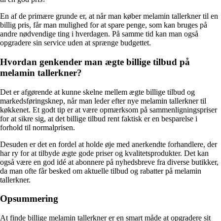
En af de primære grunde er, at når man køber melamin tallerkner til en
billig pris, får man mulighed for at spare penge, som kan bruges på
andre nødvendige ting i hverdagen. På samme tid kan man også
opgradere sin service uden at sprænge budgettet.
Hvordan genkender man ægte billige tilbud på
melamin tallerkner?
Det er afgørende at kunne skelne mellem ægte billige tilbud og
markedsføringsknep, når man leder efter nye melamin tallerkner til
køkkenet. Et godt tip er at være opmærksom på sammenligningspriser
for at sikre sig, at det billige tilbud rent faktisk er en besparelse i
forhold til normalprisen.
Desuden er det en fordel at holde øje med anerkendte forhandlere, der
har ry for at tilbyde ægte gode priser og kvalitetsprodukter. Det kan
også være en god idé at abonnere på nyhedsbreve fra diverse butikker,
da man ofte får besked om aktuelle tilbud og rabatter på melamin
tallerkner.
Opsummering
At finde billige melamin tallerkner er en smart måde at opgradere sit