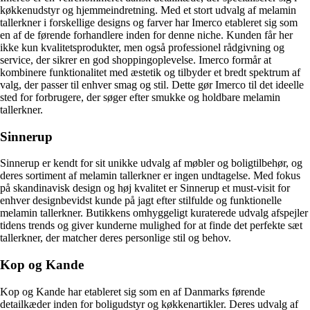
køkkenudstyr og hjemmeindretning. Med et stort udvalg af melamin
tallerkner i forskellige designs og farver har Imerco etableret sig som
en af de førende forhandlere inden for denne niche. Kunden får her
ikke kun kvalitetsprodukter, men også professionel rådgivning og
service, der sikrer en god shoppingoplevelse. Imerco formår at
kombinere funktionalitet med æstetik og tilbyder et bredt spektrum af
valg, der passer til enhver smag og stil. Dette gør Imerco til det ideelle
sted for forbrugere, der søger efter smukke og holdbare melamin
tallerkner.
Sinnerup
Sinnerup er kendt for sit unikke udvalg af møbler og boligtilbehør, og
deres sortiment af melamin tallerkner er ingen undtagelse. Med fokus
på skandinavisk design og høj kvalitet er Sinnerup et must-visit for
enhver designbevidst kunde på jagt efter stilfulde og funktionelle
melamin tallerkner. Butikkens omhyggeligt kuraterede udvalg afspejler
tidens trends og giver kunderne mulighed for at finde det perfekte sæt
tallerkner, der matcher deres personlige stil og behov.
Kop og Kande
Kop og Kande har etableret sig som en af Danmarks førende
detailkæder inden for boligudstyr og køkkenartikler. Deres udvalg af