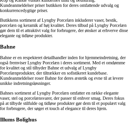
Kop og Kande vundet kundernes tillid og beundring.
Kundeanmeldelser priser butikken for deres omfattende udvalg og
konkurrencedygtige priser.
Butikkens sortiment af Lyngby Porcelæn inkluderer vaser, bestik,
porcelæn og keramik af høj kvalitet. Deres tilbud på Lyngby Porcelæn
gør dem til et attraktivt valg for forbrugere, der ønsker at erhverve disse
elegante og tidløse produkter.
Bahne
Bahne er en respekteret detailhandler inden for hjemmeindretning, der
også fremviser Lyngby Porcelæn i deres sortiment. Med et omdømme
for kvalitet og stil tilbyder Bahne et udvalg af Lyngby
Porcelænprodukter, der tiltrækker en sofistikeret kundebase.
Kundeanmeldelser roser Bahne for deres æstetik og evne til at levere
unikke indretningsløsninger.
Bahnes sortiment af Lyngby Porcelæn omfatter en række elegante
vaser, stel og porcelænsvarer, der passer til enhver smag. Deres fokus
på at tilbyde stilfulde og tidløse produkter gør dem til et populært valg
for forbrugere, der søger et touch af elegance til deres hjem.
Illums Bolighus