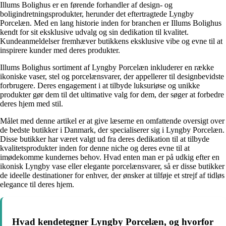
Illums Bolighus er en førende forhandler af design- og
boligindretningsprodukter, herunder det eftertragtede Lyngby
Porcelæn. Med en lang historie inden for branchen er Illums Bolighus
kendt for sit eksklusive udvalg og sin dedikation til kvalitet.
Kundeanmeldelser fremhæver butikkens eksklusive vibe og evne til at
inspirere kunder med deres produkter.
Illums Bolighus sortiment af Lyngby Porcelæn inkluderer en række
ikoniske vaser, stel og porcelænsvarer, der appellerer til designbevidste
forbrugere. Deres engagement i at tilbyde luksuriøse og unikke
produkter gør dem til det ultimative valg for dem, der søger at forbedre
deres hjem med stil.
Målet med denne artikel er at give læserne en omfattende oversigt over
de bedste butikker i Danmark, der specialiserer sig i Lyngby Porcelæn.
Disse butikker har været valgt ud fra deres dedikation til at tilbyde
kvalitetsprodukter inden for denne niche og deres evne til at
imødekomme kundernes behov. Hvad enten man er på udkig efter en
ikonisk Lyngby vase eller elegante porcelænsvarer, så er disse butikker
de ideelle destinationer for enhver, der ønsker at tilføje et strejf af tidløs
elegance til deres hjem.
Hvad kendetegner Lyngby Porcelæn, og hvorfor