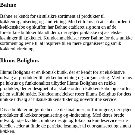
Bahne
Bahne er kendt for sit stilsikre sortiment af produkter til
køkkenorganisering og -indretning. Med et fokus på at skabe orden i
køkkenskabe og skuffer, har Bahne etableret sig som en af de
foretrukne butikker blandt dem, der søger praktiske og æstetiske
løsninger til køkkenet. Kundeanmeldelser roser Bahne for dets unikke
sortiment og evne til at inspirere til en mere organiseret og smuk
køkkenindretning.
Illums Bolighus
Illums Bolighus er en ikonisk butik, der er kendt for sit eksklusive
udvalg af produkter til køkkenindretning og -organisering. Med fokus
på luksus og funktionalitet tilbyder Illums Bolighus en række
produkter, der er designet til at skabe orden i køkkenskabe og skuffer
på en stilfuld måde. Kundeanmeldelser roser Illums Bolighus for dets
unikke udvalg af luksuskøkkenartikler og uovertrufne service.
Disse butikker udgør de bedste destinationer for forbrugere, der søger
produkter til køkkenorganisering og -indretning. Med deres brede
udvalg, høje kvalitet, unikke design og fokus på kundeservice er de
ideelle steder at finde de perfekte løsninger til et organiseret og smukt
køkken.