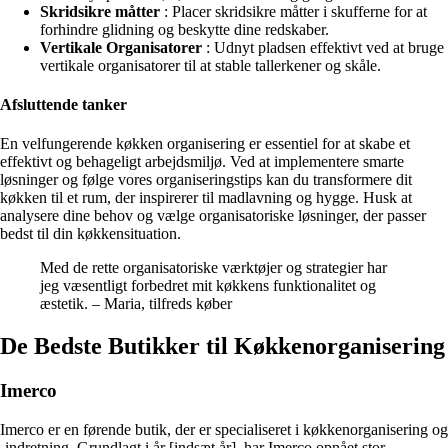
Skridsikre måtter
: Placer skridsikre måtter i skufferne for at
forhindre glidning og beskytte dine redskaber.
Vertikale Organisatorer
: Udnyt pladsen effektivt ved at bruge
vertikale organisatorer til at stable tallerkener og skåle.
Afsluttende tanker
En velfungerende køkken organisering er essentiel for at skabe et
effektivt og behageligt arbejdsmiljø. Ved at implementere smarte
løsninger og følge vores organiseringstips kan du transformere dit
køkken til et rum, der inspirerer til madlavning og hygge. Husk at
analysere dine behov og vælge organisatoriske løsninger, der passer
bedst til din køkkensituation.
Med de rette organisatoriske værktøjer og strategier har
jeg væsentligt forbedret mit køkkens funktionalitet og
æstetik. – Maria, tilfreds køber
De Bedste Butikker til Køkkenorganisering
Imerco
Imerco er en førende butik, der er specialiseret i køkkenorganisering og
-indretning. Grundlagt i år [indsæt år], har Imerco opnået stor