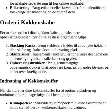
for at skabe separate rum til forskellige redskaber.
Etikettering
: Brug etiketter eller farvekoder for at identificere
forskellige redskaber og holde styr på dem.
Orden i Køkkenskabe
For at sikre orden i dine køkkenskabe og maksimere
opbevaringspladsen, bør du følge disse organiseringstips:
Stacking Racks
: Brug stablebare hylder til at udnytte højden i
dine skabe og skabe ekstra opbevaringsplads.
Skufferuller
: Implementer skufferuller for at gøre det nemmere
at hente og organisere tallerkener og gryder.
Opbevaringskrukker
: Brug gennemsigtige
opbevaringskrukker til at opbevare korn, ris og andre tørvarer på
en let overskuelig måde.
Indretning af Køkkenskuffer
Når du indretter dine køkkenskuffer for at optimere pladsen og
funktionen, bør du tage følgende i betragtning:
Rumopdelere
: Skræddersy rumopdelere til dine skuffer for at
holde styr på bestik, køkkenredskaber og gadgets.