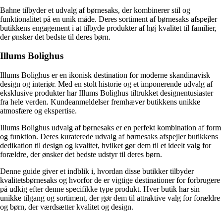
Bahne tilbyder et udvalg af børnesaks, der kombinerer stil og
funktionalitet på en unik måde. Deres sortiment af børnesaks afspejler
butikkens engagement i at tilbyde produkter af høj kvalitet til familier,
der ønsker det bedste til deres børn.
Illums Bolighus
Illums Bolighus er en ikonisk destination for moderne skandinavisk
design og interiør. Med en stolt historie og et imponerende udvalg af
eksklusive produkter har Illums Bolighus tiltrukket designentusiaster
fra hele verden. Kundeanmeldelser fremhæver butikkens unikke
atmosfære og ekspertise.
Illums Bolighus udvalg af børnesaks er en perfekt kombination af form
og funktion. Deres kuraterede udvalg af børnesaks afspejler butikkens
dedikation til design og kvalitet, hvilket gør dem til et ideelt valg for
forældre, der ønsker det bedste udstyr til deres børn.
Denne guide giver et indblik i, hvordan disse butikker tilbyder
kvalitetsbørnesaks og hvorfor de er vigtige destinationer for forbrugere
på udkig efter denne specifikke type produkt. Hver butik har sin
unikke tilgang og sortiment, der gør dem til attraktive valg for forældre
og børn, der værdsætter kvalitet og design.