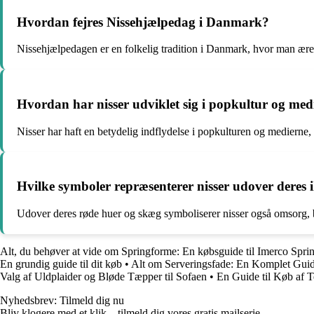
Hvordan fejres Nissehjælpedag i Danmark?
Nissehjælpedagen er en folkelig tradition i Danmark, hvor man ærer
Hvordan har nisser udviklet sig i popkultur og med
Nisser har haft en betydelig indflydelse i popkulturen og medierne
Hvilke symboler repræsenterer nisser udover deres 
Udover deres røde huer og skæg symboliserer nisser også omsorg, b
Alt, du behøver at vide om Springforme: En købsguide til Imerco Spri
En grundig guide til dit køb
•
Alt om Serveringsfade: En Komplet Guid
Valg af Uldplaider og Bløde Tæpper til Sofaen
•
En Guide til Køb af T
Nyhedsbrev: Tilmeld dig nu
Bliv klogere med et klik – tilmeld dig vores gratis mailserie.