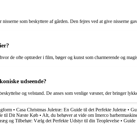
 nisserne som beskyttere af gården. Den fejres ved at give nisserne gav
ier?
, hvor de ofte optræder i film, bøger og kunst som charmerende og magi
ikoniske udseende?
eskyttelse og velstand. De anses som venlige væsner, der bringer lykke
ngform
•
Casa Christmas Juletræ: En Guide til det Perfekte Juletræ
•
Gui
e til Dit Næste Køb
•
Alt, du behøver at vide om Imerco barbermaskin
eæg og Tilbehør: Vælg det Perfekte Udstyr til din Teoplevelse
•
Guide t