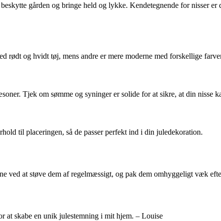
t beskytte gården og bringe held og lykke. Kendetegnende for nisser er 
le med rødt og hvidt tøj, mens andre er mere moderne med forskellige farv
æsoner. Tjek om sømme og syninger er solide for at sikre, at din nisse k
hold til placeringen, så de passer perfekt ind i din juledekoration.
ne ved at støve dem af regelmæssigt, og pak dem omhyggeligt væk efter
 for at skabe en unik julestemning i mit hjem. – Louise