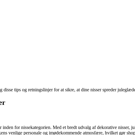
g disse tips og retningslinjer for at sikre, at dine nisser spreder julegl
er
er inden for nissekategorien. Med et bredt udvalg af dekorative nisser, ju
tikkens venlige personale og imødekommende atmosfære, hvilket gør sho