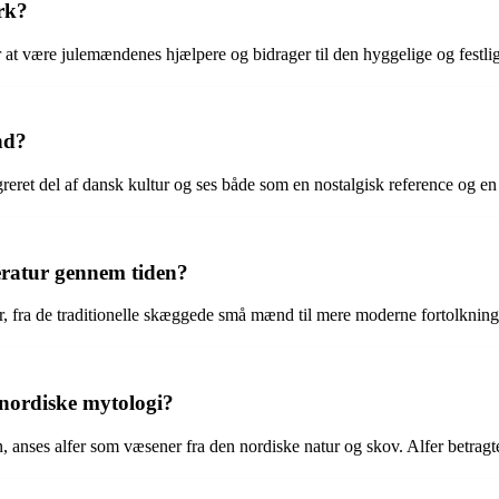
ark?
r at være julemændenes hjælpere og bidrager til den hyggelige og fest
nd?
reret del af dansk kultur og ses både som en nostalgisk reference og en 
teratur gennem tiden?
ratur, fra de traditionelle skæggede små mænd til mere moderne fortolkn
n nordiske mytologi?
 anses alfer som væsener fra den nordiske natur og skov. Alfer betragte