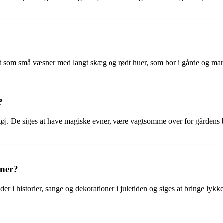
t som små væsner med langt skæg og rødt huer, som bor i gårde og marker,
?
øj. De siges at have magiske evner, være vagtsomme over for gårdens be
oner?
æder i historier, sange og dekorationer i juletiden og siges at bringe lyk