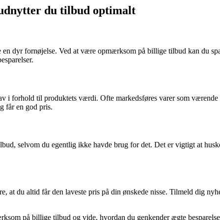
 udnytter du tilbud optimalt
e en dyr fornøjelse. Ved at være opmærksom på billige tilbud kan du sp
besparelser.
r lav i forhold til produktets værdi. Ofte markedsføres varer som værend
g får en god pris.
lbud, selvom du egentlig ikke havde brug for det. Det er vigtigt at huske
e, at du altid får den laveste pris på din ønskede nisse. Tilmeld dig n
som på billige tilbud og vide, hvordan du genkender ægte besparelser, k