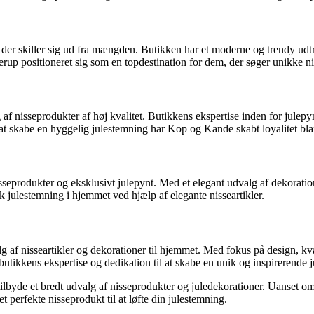
 der skiller sig ud fra mængden. Butikken har et moderne og trendy udtryk
erup positioneret sig som en topdestination for dem, der søger unikke nis
 nisseprodukter af høj kvalitet. Butikkens ekspertise inden for julepyn
at skabe en hyggelig julestemning har Kop og Kande skabt loyalitet bla
nisseprodukter og eksklusivt julepynt. Med et elegant udvalg af dekorati
k julestemning i hjemmet ved hjælp af elegante nisseartikler.
 af nisseartikler og dekorationer til hjemmet. Med fokus på design, kval
utikkens ekspertise og dedikation til at skabe en unik og inspirerende 
tilbyde et bredt udvalg af nisseprodukter og juledekorationer. Uanset om 
et perfekte nisseprodukt til at løfte din julestemning.