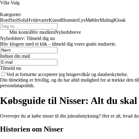
Villa Valg
Kategorier
Bord
Stol
Sofa
Hvidevarer
Kunst
Blomster
Lys
Møbler
Maling
Kloak
Min konto
Bliv medlem
Nyhedsbreve
Nyhedsbrev: Tilmeld dig nu
Bliv klogere med et klik – tilmeld dig vores gratis mailserie.
Indtast din mail
Tilmeld nu
Ved at fortsætte accepterer jeg brugervilkår og databeskyttelse.
Din tilmelding er frivillig, og du har altid mulighed for at trække den 
persondatapolitik.
Købsguide til Nisser: Alt du skal
Overvejer du at købe nisser til din juleudsmykning? Her er alt, hvad du 
Historien om Nisser