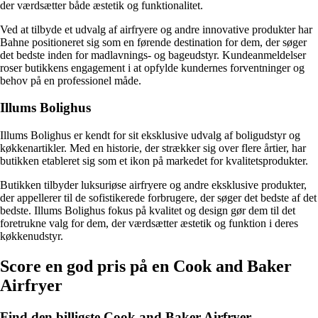
der værdsætter både æstetik og funktionalitet.
Ved at tilbyde et udvalg af airfryere og andre innovative produkter har
Bahne positioneret sig som en førende destination for dem, der søger
det bedste inden for madlavnings- og bageudstyr. Kundeanmeldelser
roser butikkens engagement i at opfylde kundernes forventninger og
behov på en professionel måde.
Illums Bolighus
Illums Bolighus er kendt for sit eksklusive udvalg af boligudstyr og
køkkenartikler. Med en historie, der strækker sig over flere årtier, har
butikken etableret sig som et ikon på markedet for kvalitetsprodukter.
Butikken tilbyder luksuriøse airfryere og andre eksklusive produkter,
der appellerer til de sofistikerede forbrugere, der søger det bedste af det
bedste. Illums Bolighus fokus på kvalitet og design gør dem til det
foretrukne valg for dem, der værdsætter æstetik og funktion i deres
køkkenudstyr.
Score en god pris på en Cook and Baker
Airfryer
Find den billigste Cook and Baker Airfryer