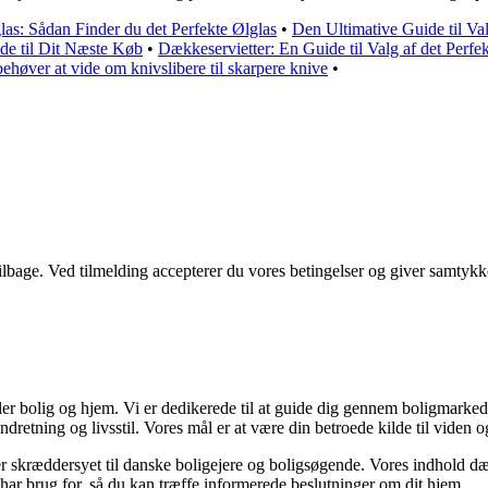
glas: Sådan Finder du det Perfekte Ølglas
•
Den Ultimative Guide til Va
e til Dit Næste Køb
•
Dækkeservietter: En Guide til Valg af det Perfe
ehøver at vide om knivslibere til skarpere knive
•
 tilbage. Ved tilmelding accepterer du vores betingelser og giver samtykk
ler bolig og hjem. Vi er dedikerede til at guide dig gennem boligmarked
ndretning og livsstil. Vores mål er at være din betroede kilde til viden o
er er skræddersyet til danske boligejere og boligsøgende. Vores indhold d
har brug for, så du kan træffe informerede beslutninger om dit hjem.