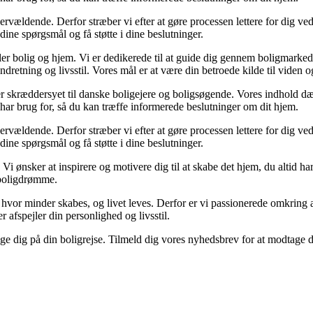
vældende. Derfor stræber vi efter at gøre processen lettere for dig ve
 dine spørgsmål og få støtte i dine beslutninger.
ler bolig og hjem. Vi er dedikerede til at guide dig gennem boligmarked
ndretning og livsstil. Vores mål er at være din betroede kilde til viden o
er er skræddersyet til danske boligejere og boligsøgende. Vores indhold d
har brug for, så du kan træffe informerede beslutninger om dit hjem.
vældende. Derfor stræber vi efter at gøre processen lettere for dig ve
 dine spørgsmål og få støtte i dine beslutninger.
. Vi ønsker at inspirere og motivere dig til at skabe det hjem, du altid
e boligdrømme.
d, hvor minder skabes, og livet leves. Derfor er vi passionerede omkring a
r afspejler din personlighed og livsstil.
følge dig på din boligrejse. Tilmeld dig vores nyhedsbrev for at modtage