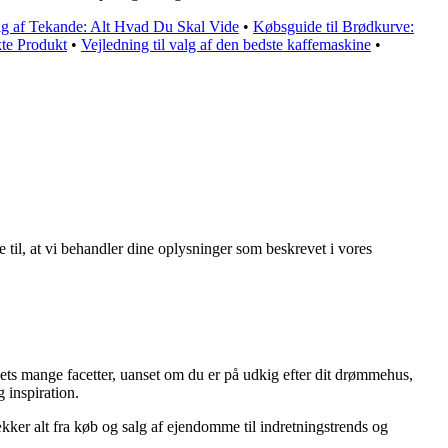
lg af Tekande: Alt Hvad Du Skal Vide
•
Købsguide til Brødkurve:
kte Produkt
•
Vejledning til valg af den bedste kaffemaskine
•
e til, at vi behandler dine oplysninger som beskrevet i vores
ets mange facetter, uanset om du er på udkig efter dit drømmehus,
g inspiration.
ækker alt fra køb og salg af ejendomme til indretningstrends og