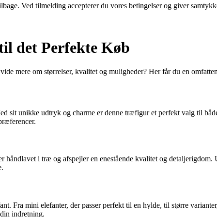
 tilbage. Ved tilmelding accepterer du vores betingelser og giver samtykk
il det Perfekte Køb
de mere om størrelser, kvalitet og muligheder? Her får du en omfattende
 sit unikke udtryk og charme er denne træfigur et perfekt valg til både
 præferencer.
er håndlavet i træ og afspejler en enestående kvalitet og detaljerigdom.
e.
nt. Fra mini elefanter, der passer perfekt til en hylde, til større varian
l din indretning.