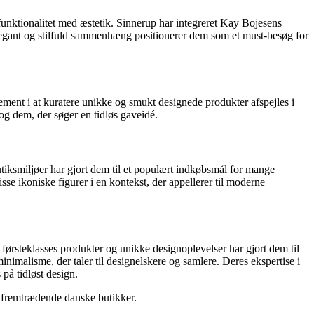
funktionalitet med æstetik. Sinnerup har integreret Kay Bojesens
elegant og stilfuld sammenhæng positionerer dem som et must-besøg for
ment i at kuratere unikke og smukt designede produkter afspejles i
og dem, der søger en tidløs gaveidé.
butiksmiljøer har gjort dem til et populært indkøbsmål for mange
se ikoniske figurer i en kontekst, der appellerer til moderne
førsteklasses produkter og unikke designoplevelser har gjort dem til
imalisme, der taler til designelskere og samlere. Deres ekspertise i
 på tidløst design.
e fremtrædende danske butikker.