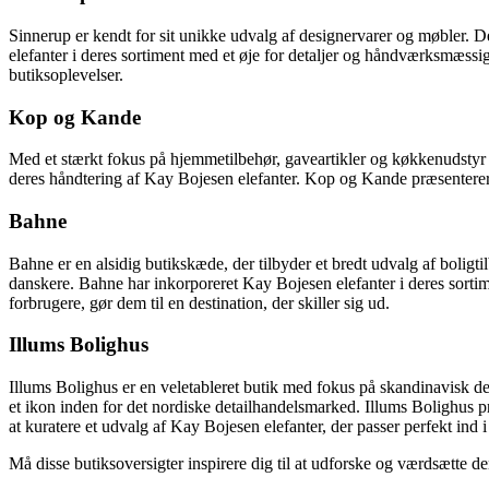
Sinnerup er kendt for sit unikke udvalg af designervarer og møbler. D
elefanter i deres sortiment med et øje for detaljer og håndværksmæss
butiksoplevelser.
Kop og Kande
Med et stærkt fokus på hjemmetilbehør, gaveartikler og køkkenudstyr 
deres håndtering af Kay Bojesen elefanter. Kop og Kande præsenterer 
Bahne
Bahne er en alsidig butikskæde, der tilbyder et bredt udvalg af boligt
danskere. Bahne har inkorporeret Kay Bojesen elefanter i deres sortime
forbrugere, gør dem til en destination, der skiller sig ud.
Illums Bolighus
Illums Bolighus er en veletableret butik med fokus på skandinavisk de
et ikon inden for det nordiske detailhandelsmarked. Illums Bolighus p
at kuratere et udvalg af Kay Bojesen elefanter, der passer perfekt ind i 
Må disse butiksoversigter inspirere dig til at udforske og værdsætt