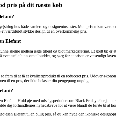
d pris på dit næste køb
lefant?
jstring hos både samlere og designentusiaster. Men prisen kan være en 
 et værdifuldt stykke design til en overkommelig pris.
en Elefant
at kunne skelne mellem ægte tilbud og blot markedsføring. Et godt tip er
ventuelle hints om tilbuddet, og sørg for at prisen er væsentligt lave
e frem til at få et kvalitetsprodukt til en reduceret pris. Udover økonom
en til en pris, der ikke belaster din pengepung unødigt.
efant?
esen Elefant. Hold øje med udsalgsperioder som Black Friday eller janua
de dig forhandlernes nyhedsbreve for at være blandt de første til at 
y Bojesen Elefant til en billig pris, så du kan nyde den ikoniske designo