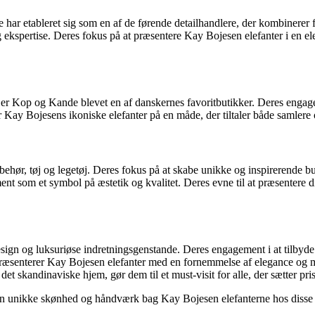
e har etableret sig som en af de førende detailhandlere, der kombinerer 
ig ekspertise. Deres fokus på at præsentere Kay Bojesen elefanter i en 
er Kop og Kande blevet en af danskernes favoritbutikker. Deres engage
Kay Bojesens ikoniske elefanter på en måde, der tiltaler både samlere 
ilbehør, tøj og legetøj. Deres fokus på at skabe unikke og inspirerende 
nt som et symbol på æstetik og kvalitet. Deres evne til at præsentere dis
sign og luksuriøse indretningsgenstande. Deres engagement i at tilbyde 
ræsenterer Kay Bojesen elefanter med en fornemmelse af elegance og min
det skandinaviske hjem, gør dem til et must-visit for alle, der sætter pris
e den unikke skønhed og håndværk bag Kay Bojesen elefanterne hos diss