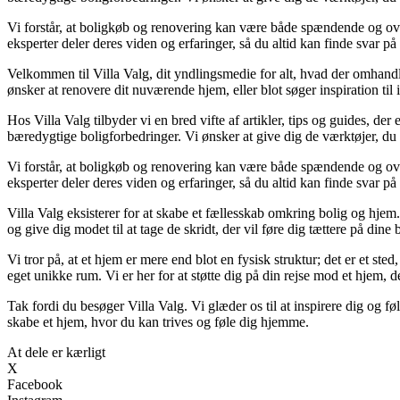
Vi forstår, at boligkøb og renovering kan være både spændende og over
eksperter deler deres viden og erfaringer, så du altid kan finde svar på
Velkommen til Villa Valg, dit yndlingsmedie for alt, hvad der omhand
ønsker at renovere dit nuværende hjem, eller blot søger inspiration til i
Hos Villa Valg tilbyder vi en bred vifte af artikler, tips og guides, d
bæredygtige boligforbedringer. Vi ønsker at give dig de værktøjer, du 
Vi forstår, at boligkøb og renovering kan være både spændende og over
eksperter deler deres viden og erfaringer, så du altid kan finde svar på
Villa Valg eksisterer for at skabe et fællesskab omkring bolig og hjem
og give dig modet til at tage de skridt, der vil føre dig tættere på din
Vi tror på, at et hjem er mere end blot en fysisk struktur; det er et ste
eget unikke rum. Vi er her for at støtte dig på din rejse mod et hjem, de
Tak fordi du besøger Villa Valg. Vi glæder os til at inspirere dig og 
skabe et hjem, hvor du kan trives og føle dig hjemme.
At dele er kærligt
X
Facebook