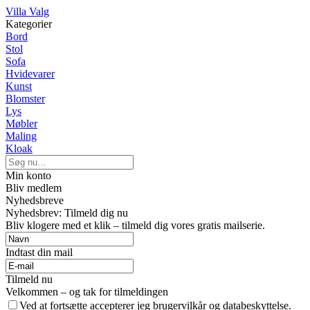
Villa Valg
Kategorier
Bord
Stol
Sofa
Hvidevarer
Kunst
Blomster
Lys
Møbler
Maling
Kloak
Min konto
Bliv medlem
Nyhedsbreve
Nyhedsbrev: Tilmeld dig nu
Bliv klogere med et klik – tilmeld dig vores gratis mailserie.
Indtast din mail
Tilmeld nu
Velkommen – og tak for tilmeldingen
Ved at fortsætte accepterer jeg brugervilkår og databeskyttelse.