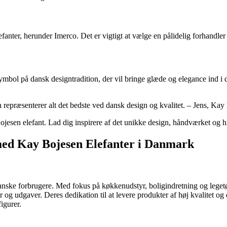
anter, herunder Imerco. Det er vigtigt at vælge en pålidelig forhandler f
mbol på dansk designtradition, der vil bringe glæde og elegance ind i di
n repræsenterer alt det bedste ved dansk design og kvalitet. – Jens, Kay 
Bojesen elefant. Lad dig inspirere af det unikke design, håndværket og h
ed Kay Bojesen Elefanter i Danmark
nske forbrugere. Med fokus på køkkenudstyr, boligindretning og legetøj 
ser og udgaver. Deres dedikation til at levere produkter af høj kvalitet o
figurer.