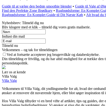
Guide til at vælge den bedste smoothie blender
•
Guide til Valg af Øl
Find den Perfekte Zone Brødkurv
•
Rugbrødsforme: En Komplet Guid
Rugbrødsforme: En Komplet Guide til Dit Næste Køb
•
Alt hvad du b
Nyhedsbrev: Tilmeld dig nu
Bliv klogere med et klik – tilmeld dig vores gratis mailserie.
Indtast din mail
Tilmeld nu
Velkommen – og tak for tilmeldingen
Ved at fortsætte accepterer jeg brugervilkår og databeskyttelse.
Din tilmelding er frivillig, og du har altid mulighed for at trække den
persondatapolitik.
Lær os at kende
Villa Valg
Villa Valg
Velkommen til Villa Valg, dit yndlingsmedie for alt, hvad der omhand
ønsker at renovere dit nuværende hjem, eller blot søger inspiration til i
Hos Villa Valg tilbyder vi en bred vifte af artikler, tips og guides, d
bæredygtige boligforbedringer. Vi ønsker at give dig de værktøjer, du 