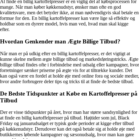
At finde en billig kartoffelpresser er en vigtig del af købsprocessen for
mange. Når man køber køkkenudstyr, ønsker man ofte en god
kvalitetsvare, men det betyder ikke, at man nødvendigvis skal betale en
formue for den. En billig kartoffelpresser kan være lige så effektiv og
holdbar som en dyrere model, hvis man ved, hvad man skal kigge
efter.
Hvordan Genkender man Ægte Billige Tilbud?
Når man er på udkig efter en billig kartoffelpresser, er det vigtigt at
kunne skelne mellem ægte billige tilbud og markedsføringstricks. Ægte
billige tilbud findes ofte i forbindelse med udsalg eller kampagner, hvor
forretninger sænker priserne på ægte vis for at tiltrække kunder. Det
kan også være en fordel at holde øje med online fora og sociale medier,
hvor andre forbrugere deler tips og tricks til at finde de bedste tilbud.
De Bedste Tidspunkter at Købe en Kartoffelpresser på
Tilbud
Der er visse tidspunkter på året, hvor man har større sandsynlighed for
at finde en billig kartoffelpresser på tilbud. Højtider som jul, Black
Friday og januarudsalget er typisk gode perioder at kigge efter tilbud
på køkkenudstyr. Derudover kan det også betale sig at holde øje med
butikkernes løbende kampagner og sæsonudsalg, hvor man kan gøre