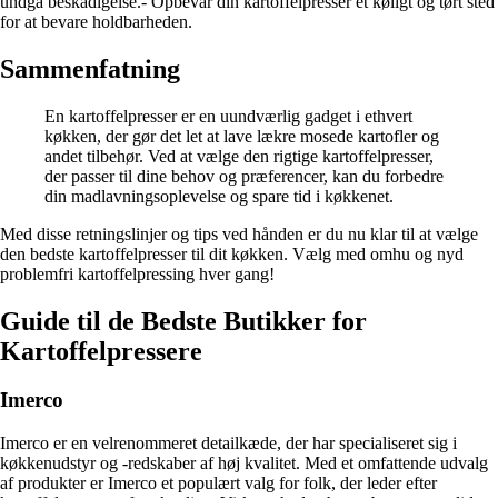
undgå beskadigelse.- Opbevar din kartoffelpresser et køligt og tørt sted
for at bevare holdbarheden.
Sammenfatning
En kartoffelpresser er en uundværlig gadget i ethvert
køkken, der gør det let at lave lækre mosede kartofler og
andet tilbehør. Ved at vælge den rigtige kartoffelpresser,
der passer til dine behov og præferencer, kan du forbedre
din madlavningsoplevelse og spare tid i køkkenet.
Med disse retningslinjer og tips ved hånden er du nu klar til at vælge
den bedste kartoffelpresser til dit køkken. Vælg med omhu og nyd
problemfri kartoffelpressing hver gang!
Guide til de Bedste Butikker for
Kartoffelpressere
Imerco
Imerco er en velrenommeret detailkæde, der har specialiseret sig i
køkkenudstyr og -redskaber af høj kvalitet. Med et omfattende udvalg
af produkter er Imerco et populært valg for folk, der leder efter