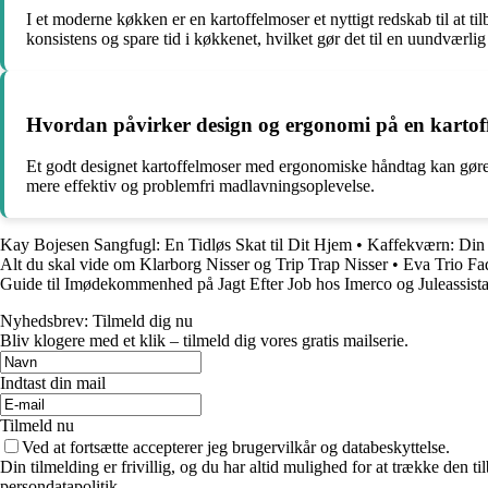
I et moderne køkken er en kartoffelmoser et nyttigt redskab til at 
konsistens og spare tid i køkkenet, hvilket gør det til en uundværl
Hvordan påvirker design og ergonomi på en kartof
Et godt designet kartoffelmoser med ergonomiske håndtag kan gøre de
mere effektiv og problemfri madlavningsoplevelse.
Kay Bojesen Sangfugl: En Tidløs Skat til Dit Hjem
•
Kaffekværn: Din 
Alt du skal vide om Klarborg Nisser og Trip Trap Nisser
•
Eva Trio Fa
Guide til Imødekommenhed på Jagt Efter Job hos Imerco og Juleassist
Nyhedsbrev: Tilmeld dig nu
Bliv klogere med et klik – tilmeld dig vores gratis mailserie.
Indtast din mail
Tilmeld nu
Ved at fortsætte accepterer jeg brugervilkår og databeskyttelse.
Din tilmelding er frivillig, og du har altid mulighed for at trække den 
persondatapolitik.