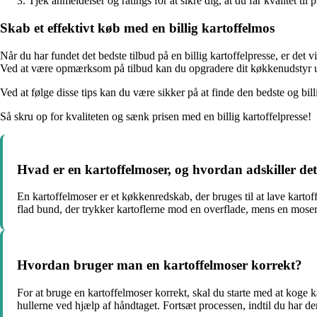
Tjek anmeldelser og ratings for at sikre dig, at du får kvalitet til p
Skab et effektivt køb med en billig kartoffelmos
Når du har fundet det bedste tilbud på en billig kartoffelpresse, er det vi
Ved at være opmærksom på tilbud kan du opgradere dit køkkenudstyr u
Ved at følge disse tips kan du være sikker på at finde den bedste og bil
Så skru op for kvaliteten og sænk prisen med en billig kartoffelpresse!
Hvad er en kartoffelmoser, og hvordan adskiller det
En kartoffelmoser er et køkkenredskab, der bruges til at lave karto
flad bund, der trykker kartoflerne mod en overflade, mens en moser h
Hvordan bruger man en kartoffelmoser korrekt?
For at bruge en kartoffelmoser korrekt, skal du starte med at koge 
hullerne ved hjælp af håndtaget. Fortsæt processen, indtil du har