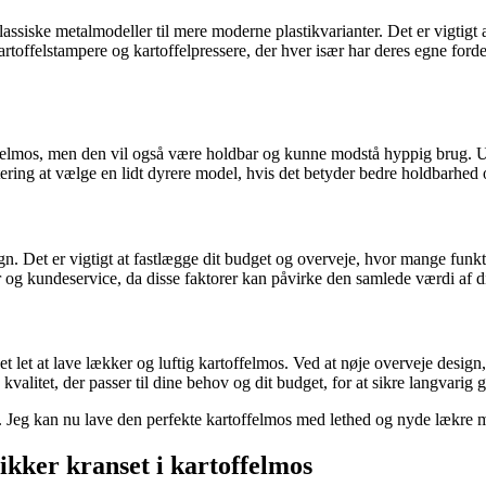
assiske metalmodeller til mere moderne plastikvarianter. Det er vigtigt a
kartoffelstampere og kartoffelpressere, der hver især har deres egne for
artoffelmos, men den vil også være holdbar og kunne modstå hyppig bru
ering at vælge en lidt dyrere model, hvis det betyder bedre holdbarhed 
n. Det er vigtigt at fastlægge dit budget og overveje, hvor mange funkti
er og kundeservice, da disse faktorer kan påvirke den samlede værdi af d
 let at lave lækker og luftig kartoffelmos. Ved at nøje overveje design, f
kvalitet, der passer til dine behov og dit budget, for at sikre langvarig
n. Jeg kan nu lave den perfekte kartoffelmos med lethed og nyde lækre m
ikker kranset i kartoffelmos