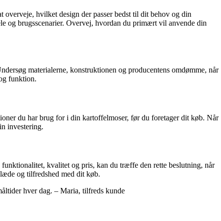
t overveje, hvilket design der passer bedst til dit behov og din
dele og brugsscenarier. Overvej, hvordan du primært vil anvende din
g. Undersøg materialerne, konstruktionen og producentens omdømme, når
og funktion.
oner du har brug for i din kartoffelmoser, før du foretager dit køb. Når
in investering.
unktionalitet, kvalitet og pris, kan du træffe den rette beslutning, når
 glæde og tilfredshed med dit køb.
åltider hver dag. – Maria, tilfreds kunde