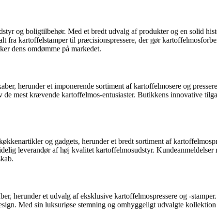
r og boligtilbehør. Med et bredt udvalg af produkter og en solid histor
e alt fra kartoffelstamper til præcisionspressere, der gør kartoffelmosf
tyrker dens omdømme på markedet.
aber, herunder et imponerende sortiment af kartoffelmosere og pressere.
selv de mest krævende kartoffelmos-entusiaster. Butikkens innovative tilg
kkenartikler og gadgets, herunder et bredt sortiment af kartoffelmospr
elig leverandør af høj kvalitet kartoffelmosudstyr. Kundeanmeldelser r
skab.
aber, herunder et udvalg af eksklusive kartoffelmospressere og -stamper
esign. Med sin luksuriøse stemning og omhyggeligt udvalgte kollektion