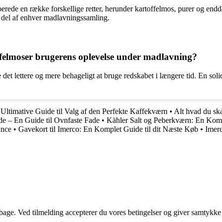
tilberede en række forskellige retter, herunder kartoffelmos, purer og e
ig del af enhver madlavningssamling.
felmoser brugerens oplevelse under madlavning?
t lettere og mere behageligt at bruge redskabet i længere tid. En solid
Ultimative Guide til Valg af den Perfekte Kaffekværn
•
Alt hvad du sk
de – En Guide til Ovnfaste Fade
•
Kähler Salt og Peberkværn: En Komp
ance
•
Gavekort til Imerco: En Komplet Guide til dit Næste Køb
•
Imerc
tilbage. Ved tilmelding accepterer du vores betingelser og giver samtykke