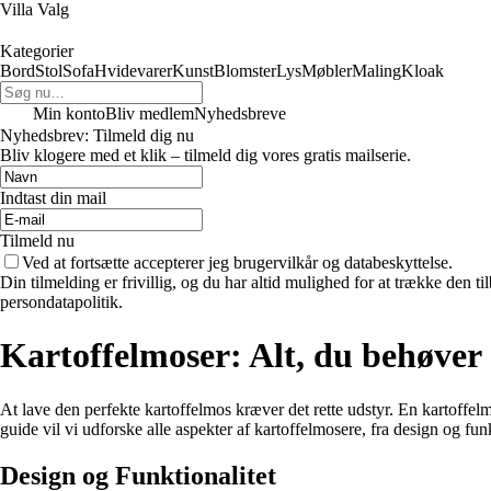
Villa Valg
Kategorier
Bord
Stol
Sofa
Hvidevarer
Kunst
Blomster
Lys
Møbler
Maling
Kloak
Min konto
Bliv medlem
Nyhedsbreve
Nyhedsbrev: Tilmeld dig nu
Bliv klogere med et klik – tilmeld dig vores gratis mailserie.
Indtast din mail
Tilmeld nu
Ved at fortsætte accepterer jeg brugervilkår og databeskyttelse.
Din tilmelding er frivillig, og du har altid mulighed for at trække den 
persondatapolitik.
Kartoffelmoser: Alt, du behøver 
At lave den perfekte kartoffelmos kræver det rette udstyr. En kartoffel
guide vil vi udforske alle aspekter af kartoffelmosere, fra design og funk
Design og Funktionalitet