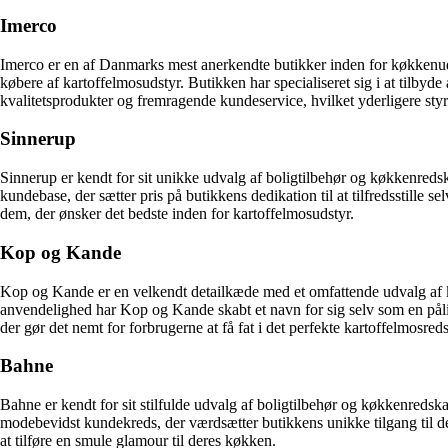
Imerco
Imerco er en af Danmarks mest anerkendte butikker inden for køkkenudsty
købere af kartoffelmosudstyr. Butikken har specialiseret sig i at tilbyd
kvalitetsprodukter og fremragende kundeservice, hvilket yderligere s
Sinnerup
Sinnerup er kendt for sit unikke udvalg af boligtilbehør og køkkenredsk
kundebase, der sætter pris på butikkens dedikation til at tilfredsstille 
dem, der ønsker det bedste inden for kartoffelmosudstyr.
Kop og Kande
Kop og Kande er en velkendt detailkæde med et omfattende udvalg af kø
anvendelighed har Kop og Kande skabt et navn for sig selv som en pålid
der gør det nemt for forbrugerne at få fat i det perfekte kartoffelmosred
Bahne
Bahne er kendt for sit stilfulde udvalg af boligtilbehør og køkkenredsk
modebevidst kundekreds, der værdsætter butikkens unikke tilgang til d
at tilføre en smule glamour til deres køkken.