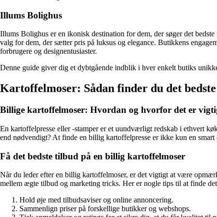
Illums Bolighus
Illums Bolighus er en ikonisk destination for dem, der søger det bedste 
valg for dem, der sætter pris på luksus og elegance. Butikkens engageme
forbrugere og designentusiaster.
Denne guide giver dig et dybtgående indblik i hver enkelt butiks unikke 
Kartoffelmoser: Sådan finder du det bedste t
Billige kartoffelmoser: Hvordan og hvorfor det er vigti
En kartoffelpresse eller -stamper er et uundværligt redskab i ethvert kø
end nødvendigt? At finde en billig kartoffelpresse er ikke kun en smart
Få det bedste tilbud på en billig kartoffelmoser
Når du leder efter en billig kartoffelmoser, er det vigtigt at være opm
mellem ægte tilbud og marketing tricks. Her er nogle tips til at finde det
Hold øje med tilbudsaviser og online annoncering.
Sammenlign priser på forskellige butikker og webshops.