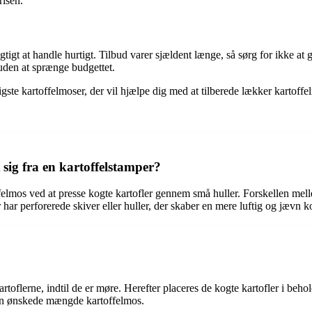
risen.
gtigt at handle hurtigt. Tilbud varer sjældent længe, så sørg for ikke at g
den at sprænge budgettet.
ligste kartoffelmoser, der vil hjælpe dig med at tilberede lækker kartof
 sig fra en kartoffelstamper?
ffelmos ved at presse kogte kartofler gennem små huller. Forskellen mell
ar perforerede skiver eller huller, der skaber en mere luftig og jævn k
kartoflerne, indtil de er møre. Herefter placeres de kogte kartofler i b
 den ønskede mængde kartoffelmos.