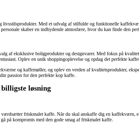
ivsstilsprodukter. Med et udvalg af stilfulde og funktionelle kaffekvæ
 personale skaber en indbydende atmosfære, hvor du kan finde den perfe
valg af eksklusive boligprodukter og designvarer. Med fokus på kvalitet
tusiast. Oplev en unik shoppingoplevelse og opdag det perfekte kaffeud
fekværne og kaffemøller, og oplev en verden af kvalitetsprodukter, eksp
e din passion for den perfekte kop kaffe.
illigste løsning
rdsætter friskmalet kaffe. Når du skal anskaffe dig en kaffekværn, er de
 at gå på kompromis med den gode smag af friskmalet kaffe.