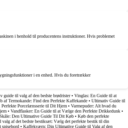
askinen i henhold til producentens instruktioner. Hvis problemet
gningsfunktioner i en enhed. Hvis du foretrækker
v guide til valg af den bedste brødrister
•
Vinglas: En Guide til at
øb af Termokande: Find den Perfekte Kaffekande
•
Ultimativ Guide til
Perfekte Porcelænsserie til Dit Hjem
•
Varmepuder: Alt hvad du
hjem
•
Vandflasker: En Guide til at Vælge den Perfekte Drikkedunk
•
Skåle: Den Ultimative Guide Til Dit Køb
•
Køb den perfekte
l valg af det bedste bestiksæt: Vælg det perfekte bestik til din
t spisebord
•
Kaffekværn: Din Ultimative Guide til Valg af den