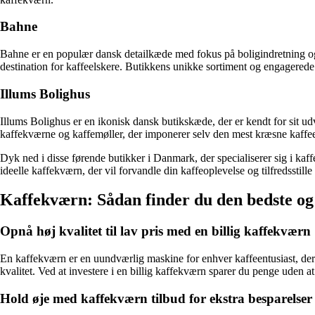
Bahne
Bahne er en populær dansk detailkæde med fokus på boligindretning og l
destination for kaffeelskere. Butikkens unikke sortiment og engagerede
Illums Bolighus
Illums Bolighus er en ikonisk dansk butikskæde, der er kendt for sit ud
kaffekværne og kaffemøller, der imponerer selv den mest kræsne kaffeen
Dyk ned i disse førende butikker i Danmark, der specialiserer sig i kaf
ideelle kaffekværn, der vil forvandle din kaffeoplevelse og tilfredsstill
Kaffekværn: Sådan finder du den bedste og b
Opnå høj kvalitet til lav pris med en billig kaffekværn
En kaffekværn er en uundværlig maskine for enhver kaffeentusiast, der væ
kvalitet. Ved at investere i en billig kaffekværn sparer du penge uden
Hold øje med kaffekværn tilbud for ekstra besparelser