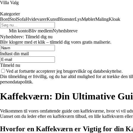
Villa Valg
Kategorier
Bord
Stol
Sofa
Hvidevarer
Kunst
Blomster
Lys
Møbler
Maling
Kloak
Min konto
Bliv medlem
Nyhedsbreve
Nyhedsbrev: Tilmeld dig nu
Bliv klogere med et klik – tilmeld dig vores gratis mailserie.
Indtast din mail
Tilmeld nu
Ved at fortsætte accepterer jeg brugervilkår og databeskyttelse.
Din tilmelding er frivillig, og du har altid mulighed for at trække den 
persondatapolitik.
Kaffekværn: Din Ultimative Guid
Velkommen til vores omfattende guide om kaffekværne, hvor vi vil uds
Uanset om du leder efter en kaffekværn tilbud, en lille kaffekværn eller
Hvorfor en Kaffekværn er Vigtig for din K