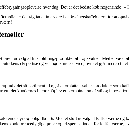
 kaffebrygningsoplevelse hver dag. Det er det bedste køb nogensinde! – 
affemølle, er det vigtigt at investere i en kvalitetskaffekværn for at op
ekværn!
femøller
e et bredt udvalg af husholdningsprodukter af høj kvalitet. Med et væld
utikkens ekspertise og venlige kundeservice, hvilket gør Imerco til et 
rup udvidet sit sortiment til også at omfatte kvalitetsprodukter som ka
ar vundet kundernes hjerter. Oplev en kombination af stil og innovation,
køkkenudstyr og boligtilbehør. Med et stort udvalg af kaffekværne og k
ens konkurrencedygtige priser og ekspertise inden for kaffekværne, hvi