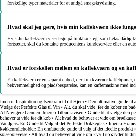
forskellige typer materialer for at undgå smagskrydsning.
Hvad skal jeg gøre, hvis min kaffekværn ikke fung
Hvis din kaffekværn viser tegn på funktionsfejl, som f.eks. dårlig 
fortsætter, skal du kontakte producentens kundeservice eller en autor
Hvad er forskellen mellem en kaffekværn og en ka
En kaffekværn er en separat enhed, der kun kværner kaffebønner,
bekvemmelighed og pladsbesparelse, kan en kaffemaskine med indby
Imerco: Inspiration og Isenkram til dit Hjem
•
Den ultimative guide til 
Vælge det Perfekte Glas til Vin
•
Alt, du skal vide, før du køber en ba
At Navigere Gennem Imerco Tilbudsavisen
•
Guide til at vælge den pe
behøver at vide før dit køb
•
Alt hvad du behøver at vide om brødkasse
Vandglas: En Guide til Valg af det Perfekte Drikkeglas
•
Imerco Home:
køkkenrulleholder: En omfattende guide til valg af det ideelle produkt
spiseoplevelse
•
Alt hvad du behøver at vide om Eva Trio gryder til di