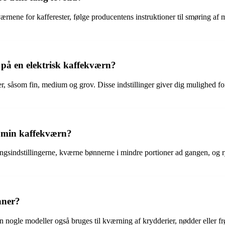
nene for kafferester, følge producentens instruktioner til smøring af mo
e på en elektrisk kaffekværn?
r, såsom fin, medium og grov. Disse indstillinger giver dig mulighed f
d min kaffekværn?
ngsindstillingerne, kværne bønnerne i mindre portioner ad gangen, og r
nner?
 nogle modeller også bruges til kværning af krydderier, nødder eller f