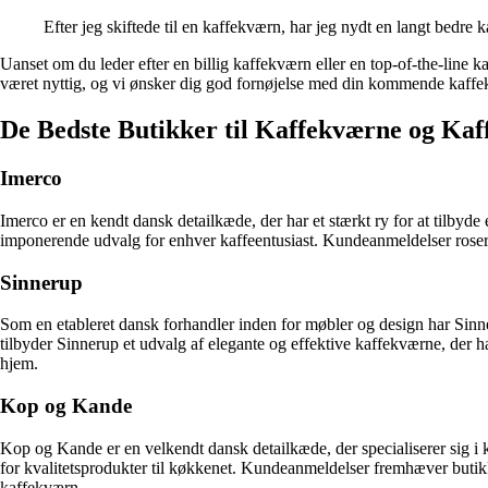
Efter jeg skiftede til en kaffekværn, har jeg nydt en langt bedre
Uanset om du leder efter en billig kaffekværn eller en top-of-the-line k
været nyttig, og vi ønsker dig god fornøjelse med din kommende kaff
De Bedste Butikker til Kaffekværne og Kaf
Imerco
Imerco er en kendt dansk detailkæde, der har et stærkt ry for at tilbyd
imponerende udvalg for enhver kaffeentusiast. Kundeanmeldelser roser b
Sinnerup
Som en etableret dansk forhandler inden for møbler og design har Sinne
tilbyder Sinnerup et udvalg af elegante og effektive kaffekværne, der h
hjem.
Kop og Kande
Kop og Kande er en velkendt dansk detailkæde, der specialiserer sig i 
for kvalitetsprodukter til køkkenet. Kundeanmeldelser fremhæver butikk
kaffekværn.