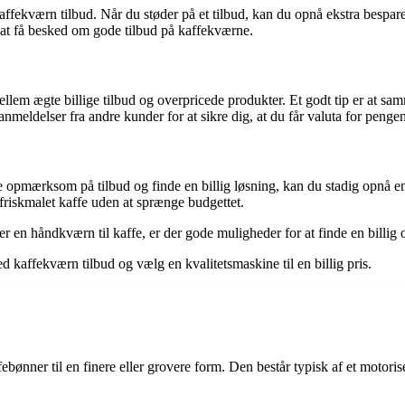
kaffekværn tilbud. Når du støder på et tilbud, kan du opnå ekstra bespar
l at få besked om gode tilbud på kaffekværne.
ellem ægte billige tilbud og overpricede produkter. Et godt tip er at sam
meldelser fra andre kunder for at sikre dig, at du får valuta for penge
e opmærksom på tilbud og finde en billig løsning, kan du stadig opnå en 
friskmalet kaffe uden at sprænge budgettet.
er en håndkværn til kaffe, er der gode muligheder for at finde en billig o
 kaffekværn tilbud og vælg en kvalitetsmaskine til en billig pris.
ebønner til en finere eller grovere form. Den består typisk af et motoris