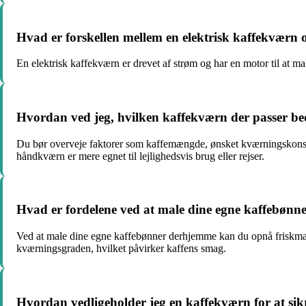
Hvad er forskellen mellem en elektrisk kaffekvær
En elektrisk kaffekværn er drevet af strøm og har en motor til at m
Hvordan ved jeg, hvilken kaffekværn der passer bed
Du bør overveje faktorer som kaffemængde, ønsket kværningskonsist
håndkværn er mere egnet til lejlighedsvis brug eller rejser.
Hvad er fordelene ved at male dine egne kaffebøn
Ved at male dine egne kaffebønner derhjemme kan du opnå friskmale
kværningsgraden, hvilket påvirker kaffens smag.
Hvordan vedligeholder jeg en kaffekværn for at sikr