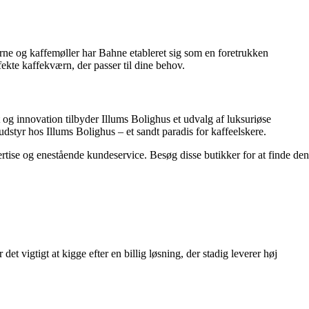
rne og kaffemøller har Bahne etableret sig som en foretrukken
kte kaffekværn, der passer til dine behov.
 og innovation tilbyder Illums Bolighus et udvalg af luksuriøse
styr hos Illums Bolighus – et sandt paradis for kaffeelskere.
ertise og enestående kundeservice. Besøg disse butikker for at finde den
t vigtigt at kigge efter en billig løsning, der stadig leverer høj