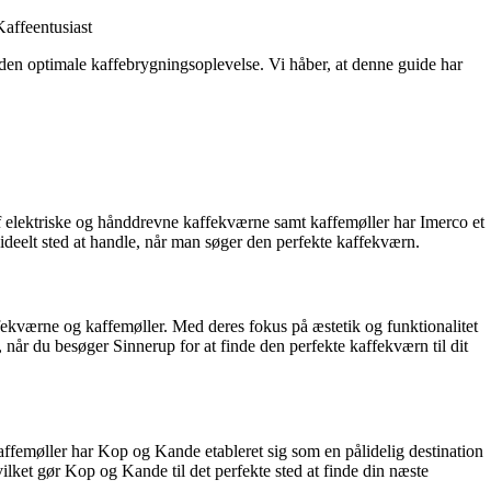
Kaffeentusiast
nå den optimale kaffebrygningsoplevelse. Vi håber, at denne guide har
 af elektriske og hånddrevne kaffekværne samt kaffemøller har Imerco et
ideelt sted at handle, når man søger den perfekte kaffekværn.
ffekværne og kaffemøller. Med deres fokus på æstetik og funktionalitet
 når du besøger Sinnerup for at finde den perfekte kaffekværn til dit
affemøller har Kop og Kande etableret sig som en pålidelig destination
lket gør Kop og Kande til det perfekte sted at finde din næste