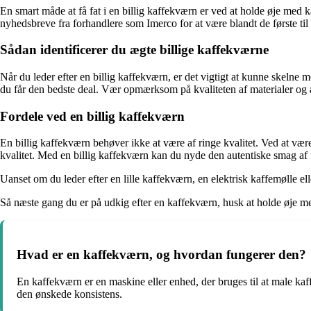
En smart måde at få fat i en billig kaffekværn er ved at holde øje med 
nyhedsbreve fra forhandlere som Imerco for at være blandt de første ti
Sådan identificerer du ægte billige kaffekværne
Når du leder efter en billig kaffekværn, er det vigtigt at kunne skelne m
du får den bedste deal. Vær opmærksom på kvaliteten af materialer og an
Fordele ved en billig kaffekværn
En billig kaffekværn behøver ikke at være af ringe kvalitet. Ved at vær
kvalitet. Med en billig kaffekværn kan du nyde den autentiske smag af 
Uanset om du leder efter en lille kaffekværn, en elektrisk kaffemølle ell
Så næste gang du er på udkig efter en kaffekværn, husk at holde øje med
Hvad er en kaffekværn, og hvordan fungerer den?
En kaffekværn er en maskine eller enhed, der bruges til at male kaff
den ønskede konsistens.