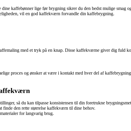
e dine kaffebønner lige før brygning sikrer du den bedst mulige smag 
meligheden, vil en god kaffekværn forvandle din kaffebrygning.
kaffemaling med et tryk på en knap. Disse kaffekværne giver dig fuld kon
melige proces og ønsker at være i kontakt med hver del af kaffebrygnin
Kaffekværn
linger, så du kan tilpasse konsistensen til din foretrukne brygningsme
finde den rette størrelse kaffekværn til dine behov.
materialer for langvarig brug.