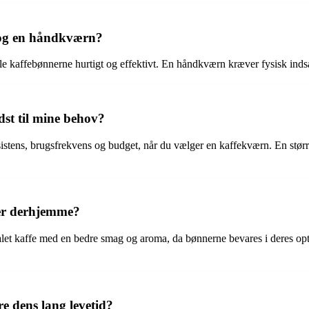
n og en håndkværn?
ale kaffebønnerne hurtigt og effektivt. En håndkværn kræver fysisk indsa
st til mine behov?
ens, brugsfrekvens og budget, når du vælger en kaffekværn. En større
ner derhjemme?
t kaffe med en bedre smag og aroma, da bønnerne bevares i deres optim
e dens lang levetid?