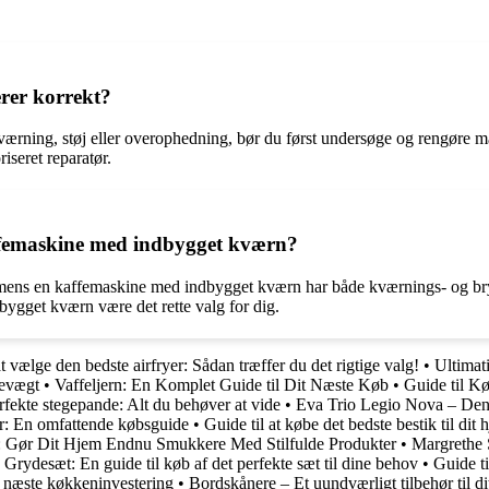
erer korrekt?
kværning, støj eller overophedning, bør du først undersøge og rengøre m
iseret reparatør.
ffemaskine med indbygget kværn?
 mens en kaffemaskine med indbygget kværn har både kværnings- og bry
gget kværn være det rette valg for dig.
at vælge den bedste airfryer: Sådan træffer du det rigtige valg!
•
Ultimati
devægt
•
Vaffeljern: En Komplet Guide til Dit Næste Køb
•
Guide til K
rfekte stegepande: Alt du behøver at vide
•
Eva Trio Legio Nova – Den 
r: En omfattende købsguide
•
Guide til at købe det bedste bestik til dit 
 Gør Dit Hjem Endnu Smukkere Med Stilfulde Produkter
•
Margrethe 
•
Grydesæt: En guide til køb af det perfekte sæt til dine behov
•
Guide ti
n næste køkkeninvestering
•
Bordskånere – Et uundværligt tilbehør til di