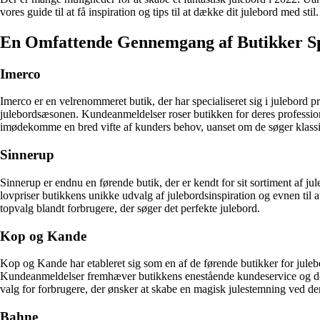
vores guide til at få inspiration og tips til at dække dit julebord med stil.
En Omfattende Gennemgang af Butikker Spe
Imerco
Imerco er en velrenommeret butik, der har specialiseret sig i julebord pr
julebordsæsonen. Kundeanmeldelser roser butikken for deres professione
imødekomme en bred vifte af kunders behov, uanset om de søger klassi
Sinnerup
Sinnerup er endnu en førende butik, der er kendt for sit sortiment af 
lovpriser butikkens unikke udvalg af julebordsinspiration og evnen til a
topvalg blandt forbrugere, der søger det perfekte julebord.
Kop og Kande
Kop og Kande har etableret sig som en af de førende butikker for julebo
Kundeanmeldelser fremhæver butikkens enestående kundeservice og dedi
valg for forbrugere, der ønsker at skabe en magisk julestemning ved de
Bahne