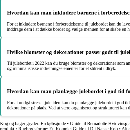
Hvordan kan man inkludere børnene i forberedelser
For at inkludere børnene i forberedelserne til julebordet kan du l
inddrage dem i at dække bordet og vælge menuen for at skabe en hy
Hvilke blomster og dekorationer passer godt til jul
Til julebordet i 2022 kan du bruge blomster og dekorationer som ama
og minimalistiske indretningselementer for et stilrent udtryk.
Hvordan kan man planlægge julebordet i god tid fo
For at undgå stress i juletiden kan du planlægge julebordet i god tid
dekorationer på plads. Ved at være organiseret og struktureret kan 
Kog og bager gryder: En købsguide
•
Guide til Bernadotte Hvidvinsgla
produkt
•
Rugbrødsforme: En Komplet Guide til Dit Næste Køb
•
Alt 