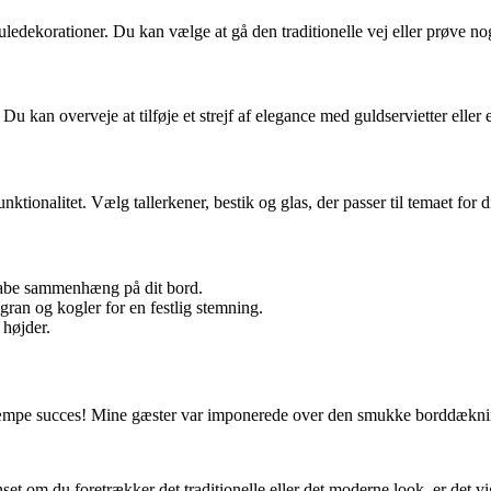
uledekorationer. Du kan vælge at gå den traditionelle vej eller prøve noge
. Du kan overveje at tilføje et strejf af elegance med guldservietter ell
ktionalitet. Vælg tallerkener, bestik og glas, der passer til temaet for di
 skabe sammenhæng på dit bord.
 gran og kogler for en festlig stemning.
 højder.
en kæmpe succes! Mine gæster var imponerede over den smukke borddækn
et om du foretrækker det traditionelle eller det moderne look, er det vig