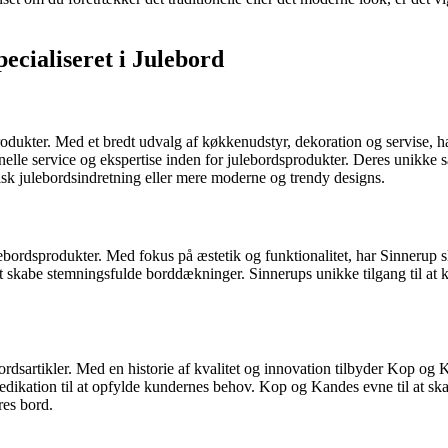
cialiseret i Julebord
odukter. Med et bredt udvalg af køkkenudstyr, dekoration og servise, har 
lle service og ekspertise inden for julebordsprodukter. Deres unikke sa
sk julebordsindretning eller mere moderne og trendy designs.
julebordsprodukter. Med fokus på æstetik og funktionalitet, har Sinneru
t skabe stemningsfulde borddækninger. Sinnerups unikke tilgang til at kur
rdsartikler. Med en historie af kvalitet og innovation tilbyder Kop og 
kation til at opfylde kundernes behov. Kop og Kandes evne til at skab
res bord.