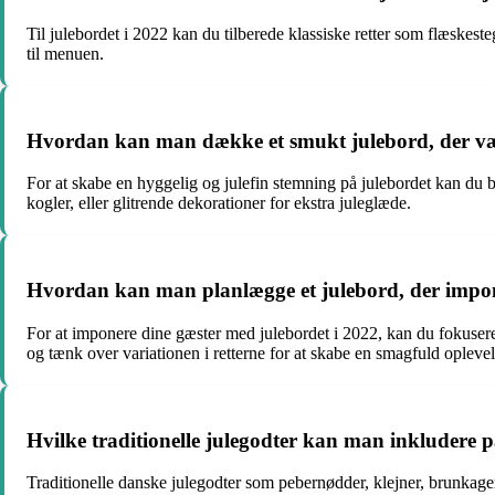
Til julebordet i 2022 kan du tilberede klassiske retter som flæskest
til menuen.
Hvordan kan man dække et smukt julebord, der v
For at skabe en hyggelig og julefin stemning på julebordet kan du br
kogler, eller glitrende dekorationer for ekstra juleglæde.
Hvordan kan man planlægge et julebord, der impon
For at imponere dine gæster med julebordet i 2022, kan du fokuser
og tænk over variationen i retterne for at skabe en smagfuld oplevel
Hvilke traditionelle julegodter kan man inkludere p
Traditionelle danske julegodter som pebernødder, klejner, brunkager