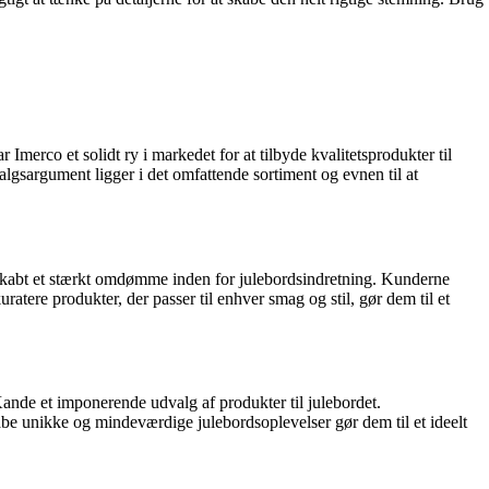
Imerco et solidt ry i markedet for at tilbyde kvalitetsprodukter til
lgsargument ligger i det omfattende sortiment og evnen til at
p skabt et stærkt omdømme inden for julebordsindretning. Kunderne
atere produkter, der passer til enhver smag og stil, gør dem til et
Kande et imponerende udvalg af produkter til julebordet.
e unikke og mindeværdige julebordsoplevelser gør dem til et ideelt