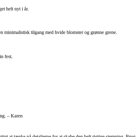
t helt nyt i år.
er en minimalistisk tilgang med hvide blomster og grønne grene.
n fest.
ing. – Karen
tigt at tænke på detaljerne for at skabe den helt rigtige stemning. Brug