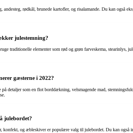
eg, andesteg, rødkål, brunede kartofler, og risalamande. Du kan også eksp
ækker julestemning?
uge traditionelle elementer som rød og grøn farveskema, stearinlys, jule
erer gæsterne i 2022?
e på detaljer som en flot borddækning, velsmagende mad, stemningsfuld 
se.
å julebordet?
, konfekt, og æbleskiver er populære valg til julebordet. Du kan også i