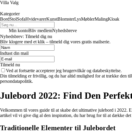
Villa Valg
Kategorier
Bord
Stol
Sofa
Hvidevarer
Kunst
Blomster
Lys
Møbler
Maling
Kloak
Min konto
Bliv medlem
Nyhedsbreve
Nyhedsbrev: Tilmeld dig nu
Bliv klogere med et klik – tilmeld dig vores gratis mailserie.
Indtast din mail
Tilmeld nu
Ved at fortsætte accepterer jeg brugervilkår og databeskyttelse.
Din tilmelding er frivillig, og du har altid mulighed for at trække den 
persondatapolitik.
Julebord 2022: Find Den Perfekt
Velkommen til vores guide til at skabe det ultimative julebord i 2022.
artikel vil vi give dig al den inspiration, du har brug for til at dække det
Traditionelle Elementer til Julebordet