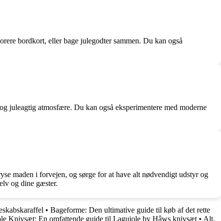
ekorere bordkort, eller bage julegodter sammen. Du kan også
tlig og juleagtig atmosfære. Du kan også eksperimentere med moderne
fryse maden i forvejen, og sørge for at have alt nødvendigt udstyr og
elv og dine gæster.
eskabskaraffel
•
Bageforme: Den ultimative guide til køb af det rette
le Knivsæt: En omfattende guide til Laguiole by Hâws knivsæt
•
Alt,