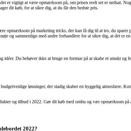
en det er vigtigt at være opmærksom på, om prisen reelt set er nedsat. N
ger dit køb, for at sikre dig, at du får den bedste pris.
 være opmærksom på marketing tricks, der kan få dig til at tro, du sparer
t nøje og sammenlign med andre forhandlere for at sikre dig, at det er en
 og idéer. Du behøver ikke at bruge en formue på at skabe et smukt og festl
 budgetvenlige løsninger, der stadig skaber en hyggelig atmosfære. Kom
d produkter og tilbud i 2022. Gør dit køb med omhu og vær opmærksom på æ
ulebordet 2022?