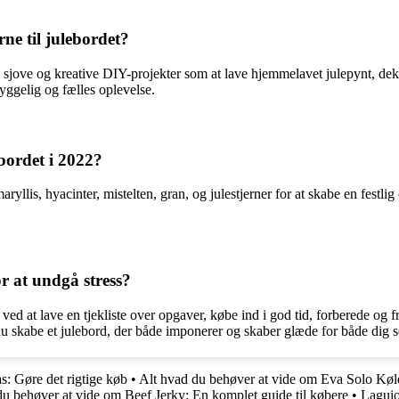
ne til julebordet?
ave sjove og kreative DIY-projekter som at lave hjemmelavet julepynt, d
ggelig og fælles oplevelse.
ebordet i 2022?
ryllis, hyacinter, mistelten, gran, og julestjerner for at skabe en fes
r at undgå stress?
 ved at lave en tjekliste over opgaver, købe ind i god tid, forberede og 
du skabe et julebord, der både imponerer og skaber glæde for både dig s
s: Gøre det rigtige køb
•
Alt hvad du behøver at vide om Eva Solo Køl
du behøver at vide om Beef Jerky: En komplet guide til købere
•
Laguio