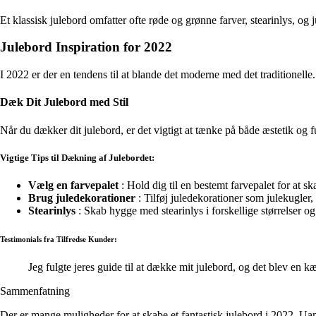
Et klassisk julebord omfatter ofte røde og grønne farver, stearinlys, og j
Julebord Inspiration for 2022
I 2022 er der en tendens til at blande det moderne med det traditionelle
Dæk Dit Julebord med Stil
Når du dækker dit julebord, er det vigtigt at tænke på både æstetik og fun
Vigtige Tips til Dækning af Julebordet:
Vælg en farvepalet
: Hold dig til en bestemt farvepalet for at
Brug juledekorationer
: Tilføj juledekorationer som julekugler,
Stearinlys
: Skab hygge med stearinlys i forskellige størrelser og
Testimonials fra Tilfredse Kunder:
Jeg fulgte jeres guide til at dække mit julebord, og det blev 
Sammenfatning
Der er mange muligheder for at skabe et fantastisk julebord i 2022. Uans