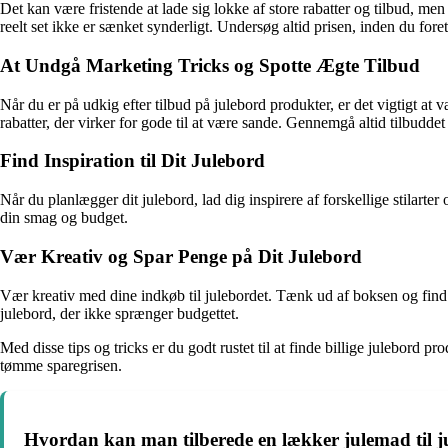
Det kan være fristende at lade sig lokke af store rabatter og tilbud, m
reelt set ikke er sænket synderligt. Undersøg altid prisen, inden du foreta
At Undgå Marketing Tricks og Spotte Ægte Tilbud
Når du er på udkig efter tilbud på julebord produkter, er det vigtigt at
rabatter, der virker for gode til at være sande. Gennemgå altid tilbudde
Find Inspiration til Dit Julebord
Når du planlægger dit julebord, lad dig inspirere af forskellige stilarter
din smag og budget.
Vær Kreativ og Spar Penge på Dit Julebord
Vær kreativ med dine indkøb til julebordet. Tænk ud af boksen og find
julebord, der ikke sprænger budgettet.
Med disse tips og tricks er du godt rustet til at finde billige julebor
tømme sparegrisen.
Hvordan kan man tilberede en lækker julemad til j