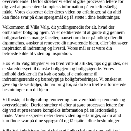
overvældende. Derfor stræber vi efter at gøre processen lettere for
dig ved at præsentere kompleks information på en letforståelig
måde. Vores eksperter deler deres viden og erfaringer, så du altid
kan finde svar på dine spørgsmål og få støtte i dine beslutninger.
Velkommen til Villa Valg, dit yndlingsmedie for alt, hvad der
omhandler bolig og hjem. Vi er dedikerede til at guide dig gennem
boligmarkedets mange facetter, uanset om du er på udkig efter dit
drømmehus, ønsker at renovere dit nuværende hjem, eller blot søger
inspiration til indretning og livsstil. Vores mål er at være din
betroede kilde til viden og inspiration.
Hos Villa Valg tilbyder vi en bred vifte af artikler, tips og guides, der
er skræddersyet til danske boligejere og boligsøgende. Vores
indhold dækker alt fra køb og salg af ejendomme til
indretningstrends og bæredygtige boligforbedringer. Vi ønsker at
give dig de værktøjer, du har brug for, så du kan træffe informerede
beslutninger om dit hjem.
Vi forstår, at boligkøb og renovering kan være både spændende og
overvældende. Derfor stræber vi efter at gøre processen lettere for
dig ved at præsentere kompleks information på en letforståelig
måde. Vores eksperter deler deres viden og erfaringer, så du altid
kan finde svar på dine spørgsmål og få støtte i dine beslutninger.
Villa Valg eksisterer for at skabe et fællesskab omkring bolig og