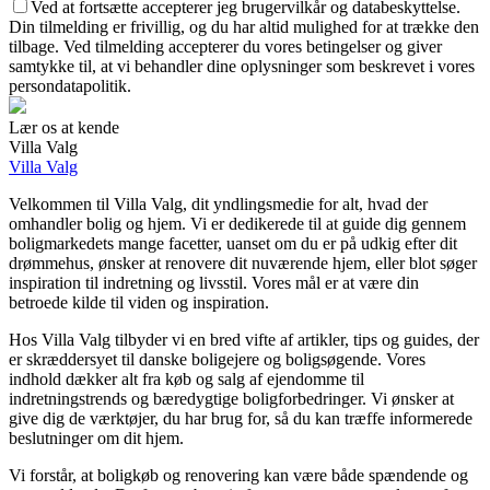
Ved at fortsætte accepterer jeg brugervilkår og databeskyttelse.
Din tilmelding er frivillig, og du har altid mulighed for at trække den
tilbage. Ved tilmelding accepterer du vores betingelser og giver
samtykke til, at vi behandler dine oplysninger som beskrevet i vores
persondatapolitik.
Lær os at kende
Villa Valg
Villa Valg
Velkommen til Villa Valg, dit yndlingsmedie for alt, hvad der
omhandler bolig og hjem. Vi er dedikerede til at guide dig gennem
boligmarkedets mange facetter, uanset om du er på udkig efter dit
drømmehus, ønsker at renovere dit nuværende hjem, eller blot søger
inspiration til indretning og livsstil. Vores mål er at være din
betroede kilde til viden og inspiration.
Hos Villa Valg tilbyder vi en bred vifte af artikler, tips og guides, der
er skræddersyet til danske boligejere og boligsøgende. Vores
indhold dækker alt fra køb og salg af ejendomme til
indretningstrends og bæredygtige boligforbedringer. Vi ønsker at
give dig de værktøjer, du har brug for, så du kan træffe informerede
beslutninger om dit hjem.
Vi forstår, at boligkøb og renovering kan være både spændende og