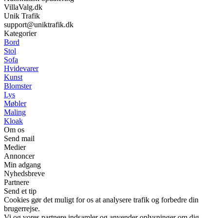
VillaValg.dk
Unik Trafik
support@uniktrafik.dk
Kategorier
Bord
Stol
Sofa
Hvidevarer
Kunst
Blomster
Lys
Møbler
Maling
Kloak
Om os
Send mail
Medier
Annoncer
Min adgang
Nyhedsbreve
Partnere
Send et tip
Cookies gør det muligt for os at analysere trafik og forbedre din
brugerrejse.
Vi og vores partnere indsamler og anvender oplysninger om dig