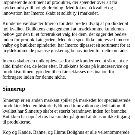
imponerende sortiment af produkter, der spænder over alt fra
køkkenudstyr til boligindretning. Med fokus på kvalitet og
innovation har Imerco skabt et solidt ry i markedet.
Kunderne værdsætter Imerco for dets brede udvalg af produkter af
høj kvalitet. Butikkens engagement i at imødekomme kundernes
behov gør den til et foretrukket valg for dem, der søger det bedste
inden for produktkategorien. Med den specifikke interesse i imerco
valby og butikker spinderiet, har Imerco tilpasset sit sortiment for at
imødekomme de præcise ønsker og behov inden for dette område.
Imerco skaber en unik oplevelse for sine kunder ved at sikre, at de
altid finder det, de leder efter. Butikkens fokus på kundeservice og
produktsortiment gør den til en førsteklasses destination for
forbrugere inden for denne niche.
Sinnerup
Sinnerup er en anden markant spiller på markedet for specialiserede
produkter. Med en historie fyldt med innovation og dedikation til
kvalitet har Sinnerup skabt et stærkt brandnavn inden for branche.
Butikken har opnået ros fra kunder på grund af dens unikke tilgang
til produkterne.
Kop og Kande, Bahne, og Illums Bolighus er alle velrenommerede