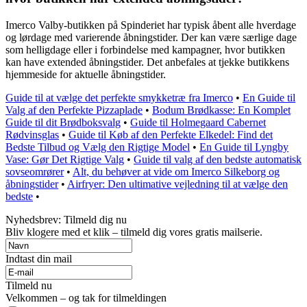
Imerco Valby-butikken på Spinderiet har typisk åbent alle hverdage
og lørdage med varierende åbningstider. Der kan være særlige dage
som helligdage eller i forbindelse med kampagner, hvor butikken
kan have extended åbningstider. Det anbefales at tjekke butikkens
hjemmeside for aktuelle åbningstider.
Guide til at vælge det perfekte smykketræ fra Imerco
•
En Guide til
Valg af den Perfekte Pizzaplade
•
Bodum Brødkasse: En Komplet
Guide til dit Brødboksvalg
•
Guide til Holmegaard Cabernet
Rødvinsglas
•
Guide til Køb af den Perfekte Elkedel: Find det
Bedste Tilbud og Vælg den Rigtige Model
•
En Guide til Lyngby
Vase: Gør Det Rigtige Valg
•
Guide til valg af den bedste automatisk
sovseomrører
•
Alt, du behøver at vide om Imerco Silkeborg og
åbningstider
•
Airfryer: Den ultimative vejledning til at vælge den
bedste
•
Nyhedsbrev: Tilmeld dig nu
Bliv klogere med et klik – tilmeld dig vores gratis mailserie.
Indtast din mail
Tilmeld nu
Velkommen – og tak for tilmeldingen