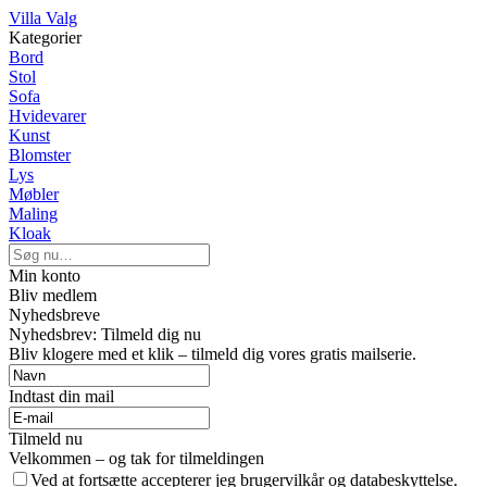
Villa Valg
Kategorier
Bord
Stol
Sofa
Hvidevarer
Kunst
Blomster
Lys
Møbler
Maling
Kloak
Min konto
Bliv medlem
Nyhedsbreve
Nyhedsbrev: Tilmeld dig nu
Bliv klogere med et klik – tilmeld dig vores gratis mailserie.
Indtast din mail
Tilmeld nu
Velkommen – og tak for tilmeldingen
Ved at fortsætte accepterer jeg brugervilkår og databeskyttelse.