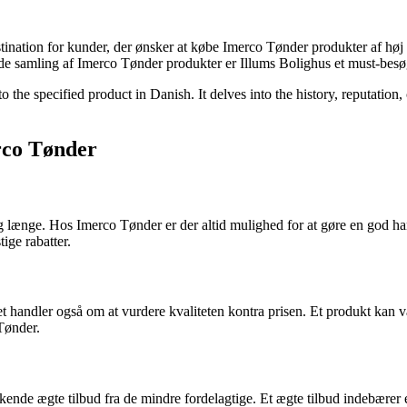
tination for kunder, der ønsker at købe Imerco Tønder produkter af høj k
 samling af Imerco Tønder produkter er Illums Bolighus et must-besøg 
o the specified product in Danish. It delves into the history, reputation,
erco Tønder
 sig længe. Hos Imerco Tønder er der altid mulighed for at gøre en god 
ge rabatter.
Det handler også om at vurdere kvaliteten kontra prisen. Et produkt kan 
 Tønder.
nde ægte tilbud fra de mindre fordelagtige. Et ægte tilbud indebærer en