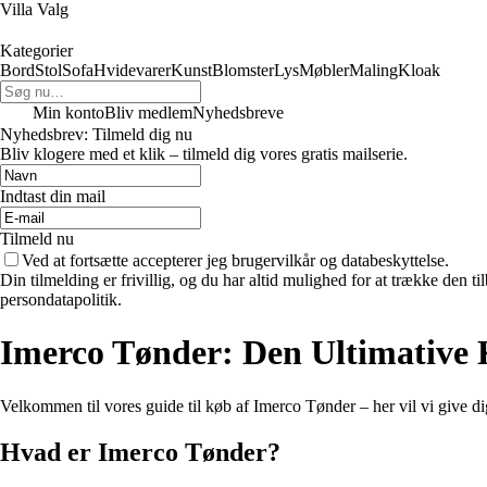
Villa Valg
Kategorier
Bord
Stol
Sofa
Hvidevarer
Kunst
Blomster
Lys
Møbler
Maling
Kloak
Min konto
Bliv medlem
Nyhedsbreve
Nyhedsbrev: Tilmeld dig nu
Bliv klogere med et klik – tilmeld dig vores gratis mailserie.
Indtast din mail
Tilmeld nu
Ved at fortsætte accepterer jeg brugervilkår og databeskyttelse.
Din tilmelding er frivillig, og du har altid mulighed for at trække den 
persondatapolitik.
Imerco Tønder: Den Ultimative
Velkommen til vores guide til køb af Imerco Tønder – her vil vi give dig
Hvad er Imerco Tønder?