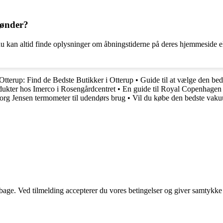
Tønder?
kan altid finde oplysninger om åbningstiderne på deres hjemmeside eller
Otterup: Find de Bedste Butikker i Otterup
•
Guide til at vælge den b
odukter hos Imerco i Rosengårdcentret
•
En guide til Royal Copenhagen
org Jensen termometer til udendørs brug
•
Vil du købe den bedste vak
tilbage. Ved tilmelding accepterer du vores betingelser og giver samtykke