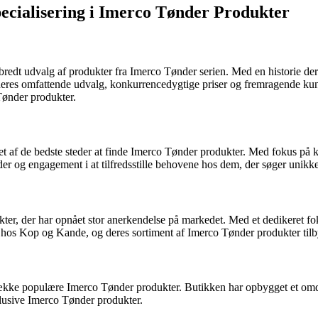
ecialisering i Imerco Tønder Produkter
t bredt udvalg af produkter fra Imerco Tønder serien. Med en historie der 
r deres omfattende udvalg, konkurrencedygtige priser og fremragende k
 Tønder produkter.
 et af de bedste steder at finde Imerco Tønder produkter. Med fokus på 
er og engagement i at tilfredsstille behovene hos dem, der søger unik
r, der har opnået stor anerkendelse på markedet. Med et dedikeret fokus
det hos Kop og Kande, og deres sortiment af Imerco Tønder produkter til
ække populære Imerco Tønder produkter. Butikken har opbygget et omdøm
klusive Imerco Tønder produkter.