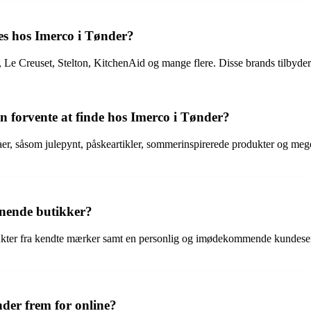
es hos Imerco i Tønder?
e Creuset, Stelton, KitchenAid og mange flere. Disse brands tilbyder p
 forvente at finde hos Imerco i Tønder?
, såsom julepynt, påskeartikler, sommerinspirerede produkter og meget 
gnende butikker?
rodukter fra kendte mærker samt en personlig og imødekommende kundeserv
nder frem for online?