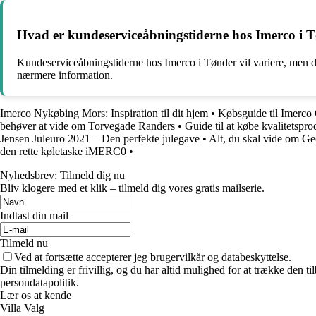
Hvad er kundeserviceåbningstiderne hos Imerco i 
Kundeserviceåbningstiderne hos Imerco i Tønder vil variere, men du 
nærmere information.
Imerco Nykøbing Mors: Inspiration til dit hjem
•
Købsguide til Imerco 
behøver at vide om Torvegade Randers
•
Guide til at købe kvalitetspr
Jensen Juleuro 2021 – Den perfekte julegave
•
Alt, du skal vide om Ge
den rette køletaske iMERC0
•
Nyhedsbrev: Tilmeld dig nu
Bliv klogere med et klik – tilmeld dig vores gratis mailserie.
Indtast din mail
Tilmeld nu
Ved at fortsætte accepterer jeg brugervilkår og databeskyttelse.
Din tilmelding er frivillig, og du har altid mulighed for at trække den 
persondatapolitik.
Lær os at kende
Villa Valg