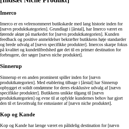
Imerco
Imerco er en velrenommeret butikskæde med lang historie inden for
[nævn produktkategorien]. Grundlagt i [årstal], har Imerco været en
førende aktør på markedet for [nævn produktkategorien]. Kunden
feedback og positive anmeldelser bekræfter butikkens høje standarder
og brede udvalg af [nævn specifikke produkter]. Imercos skarpe fokus
på kvalitet og kundetilfredshed gør det til en primær destination for
forbrugere, der søger [nævn niche produktet].
Sinnerup
Sinnerup er en anden prominent spiller inden for [nævn
produktkategorien]. Med etablering tilbage i [årstal] har Sinnerup
opbygget et solidt omdømme for deres eksklusive udvalg af [nævn
specifikke produkter]. Butikkens unikke tilgang til [nævn
produktkategorien] og evne til at opfylde kundernes behov har gjort
den til et favoritvalg for entusiaster af [nævn niche produktet].
Kop og Kande
Kop og Kande har længe været en pålidelig destination for [nævn