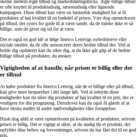
skelne mellem ægte tilbud og markedsføringstricks. Ægte billige tilbud
er ofte knyttet til produktudsalg, sæsonudsalg eller lignende
kampagner. Disse tilbud kan være en fantastisk mulighed for at få
produkter af høj kvalitet til en brøkdel af prisen. Vær dog opmærksom
på tilbud, der synes for gode til at være sande, da de måske ikke er så
billige, som de giver sig ud for at være.
Det er også en god idé at følge Imerco Lemvigs nyhedsbreve eller
sociale medier, da de ofte annoncerer deres bedste tilbud der. Ved at
holde dig opdateret kan du sikre dig, at du ikke går glip af de bedste
billige tilbud på produkter, du ønsker.
Vigtigheden af at handle, når prisen er billig eller der
er tilbud
At købe produkter fra Imerco Lemvig, når de er billige eller på tilbud,
kan give store besparelser i det lange løb. Ved at udnytte disse
muligheder kan du sikre dig produkter af høj kvalitet til en pris, der er
venligere for din pengepung. Derudover kan du også få glæde af at
have ekstra midler til andre nødvendigheder eller fornøjelser.
Husk dog altid at være opmærksom på kvaliteten af produktet, selvom
prisen er billig. Det er vigtigt at sikre, at du stadig får et produkt, der
opfylder dine behov og forventninger, selvom du har fået det til en god
pris.