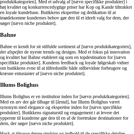
produktkategorien]. Med et udvalg af [nævn specifikke produkter] i
høj kvalitet og konkurrencedygtige priser har Kop og Kande tiltrukket
en loyale kundebase. Butikkens ekspertise og dedikation til at
imødekomme kundernes behov gør den til et ideelt valg for dem, der
søger [nævn niche produktet].
Bahne
Bahne er kendt for sit stilfulde sortiment af [nævn produktkategorien],
der afspejler de nyeste trends og designs. Med et fokus på innovation
og kvalitet har Bahne etableret sig som en topdestination for [nævn
specifikke produkter]. Kundens feedback og loyale følgeskab vidner
om butikkens evne til at tilfredsstille både stilbevidste forbrugere og
kræsne entusiaster af [nævn niche produktet].
Illums Bolighus
Illums Bolighus er en institution inden for [nævn produktkategorien].
Med en arv der går tilbage til [årstal], har Illums Bolighus været
synonym med elegance og ekspertise inden for [nævn specifikke
produkter]. Butikkens signaturstil og engagement i at levere det
ypperste til kunderne gør den til en af de foretrukne destinationer for
dem, der søger [nævn niche produktet].
Husk at tilpasse denne struktur og indhold til de specifikke detaljer